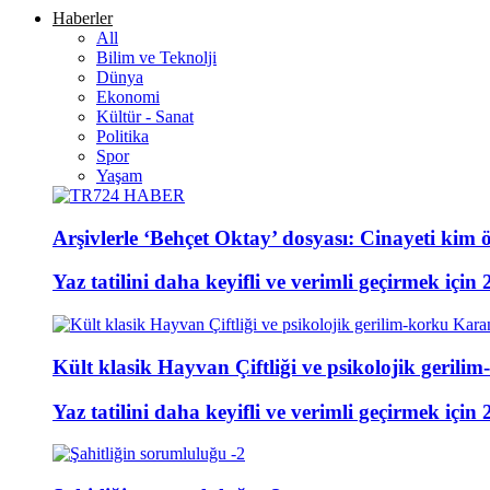
Haberler
All
Bilim ve Teknolji
Dünya
Ekonomi
Kültür - Sanat
Politika
Spor
Yaşam
Arşivlerle ‘Behçet Oktay’ dosyası: Cinayeti kim ö
Yaz tatilini daha keyifli ve verimli geçirmek için 
Kült klasik Hayvan Çiftliği ve psikolojik gerili
Yaz tatilini daha keyifli ve verimli geçirmek için 