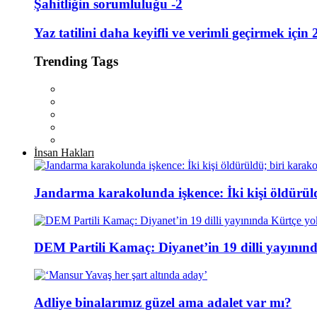
Şahitliğin sorumluluğu -2
Yaz tatilini daha keyifli ve verimli geçirmek için 
Trending Tags
İnsan Hakları
Jandarma karakolunda işkence: İki kişi öldürül
DEM Partili Kamaç: Diyanet’in 19 dilli yayının
Adliye binalarımız güzel ama adalet var mı?