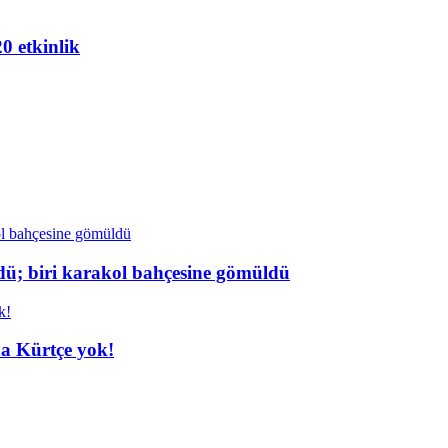
20 etkinlik
dü; biri karakol bahçesine gömüldü
da Kürtçe yok!