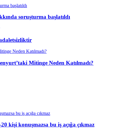
kkında soruşturma başlatıldı
aletsizliktir
enyurt’taki Mitinge Neden Katılmadı?
20 kişi konuşmazsa bu iş açığa çıkmaz