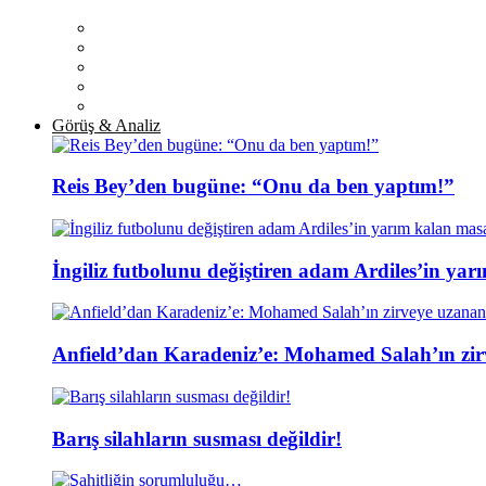
Görüş & Analiz
Reis Bey’den bugüne: “Onu da ben yaptım!”
İngiliz futbolunu değiştiren adam Ardiles’in yar
Anfield’dan Karadeniz’e: Mohamed Salah’ın zir
Barış silahların susması değildir!