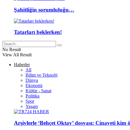
Şahitliğin sorumluluğu…
Tatarları beklerken!
No Result
View All Result
Haberler
All
Bilim ve Teknolji
Dünya
Ekonomi
Kültür - Sanat
Politika
Spor
Yaşam
Arşivlerle ‘Behçet Oktay’ dosyası: Cinayeti kim ö