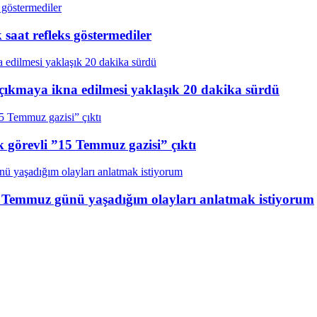
aat refleks göstermediler
çıkmaya ikna edilmesi yaklaşık 20 dakika sürdü
k görevli ”15 Temmuz gazisi” çıktı
15 Temmuz günü yaşadığım olayları anlatmak istiyorum