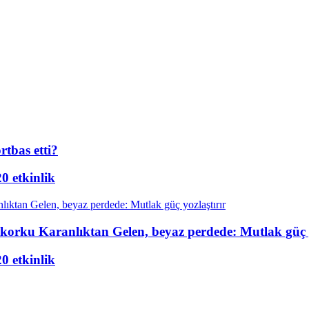
rtbas etti?
20 etkinlik
m-korku Karanlıktan Gelen, beyaz perdede: Mutlak güç y
20 etkinlik