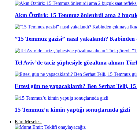
Akın Öztürk: 15 Temmuz önlenirdi ama 2 buçuk s
”15 Temmuz gazisi” nasıl yakalandı? Kabinden 
Tel Aviv’de taciz şüphesiyle gözaltına alınan Tür
Ertesi gün ne yapacaklardı? Ben Serhat Telli, 
15 Temmuz’u kimin yaptığı sonuçlarında gizli
Kürt Meselesi