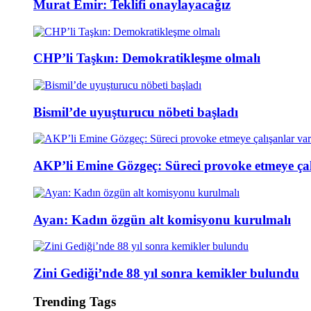
Murat Emir: Teklifi onaylayacağız
CHP’li Taşkın: Demokratikleşme olmalı
Bismil’de uyuşturucu nöbeti başladı
AKP’li Emine Gözgeç: Süreci provoke etmeye çal
Ayan: Kadın özgün alt komisyonu kurulmalı
Zini Gediği’nde 88 yıl sonra kemikler bulundu
Trending Tags