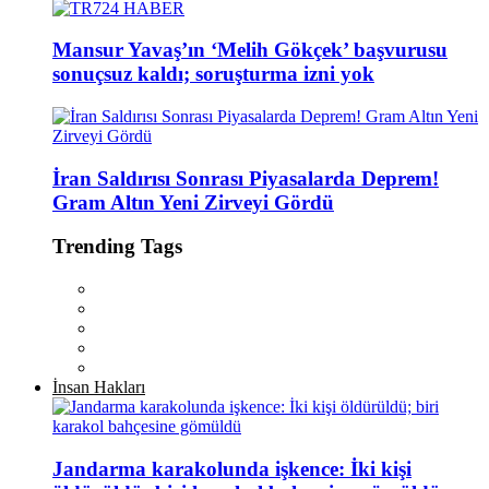
Mansur Yavaş’ın ‘Melih Gökçek’ başvurusu
sonuçsuz kaldı; soruşturma izni yok
İran Saldırısı Sonrası Piyasalarda Deprem!
Gram Altın Yeni Zirveyi Gördü
Trending Tags
İnsan Hakları
Jandarma karakolunda işkence: İki kişi