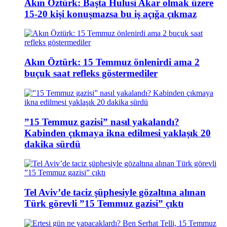
Akın Öztürk: Başta Hulusi Akar olmak üzere
15-20 kişi konuşmazsa bu iş açığa çıkmaz
Akın Öztürk: 15 Temmuz önlenirdi ama 2
buçuk saat refleks göstermediler
”15 Temmuz gazisi” nasıl yakalandı?
Kabinden çıkmaya ikna edilmesi yaklaşık 20
dakika sürdü
Tel Aviv’de taciz şüphesiyle gözaltına alınan
Türk görevli ”15 Temmuz gazisi” çıktı