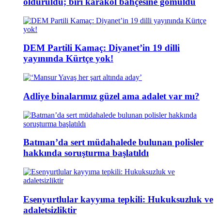
öldürüldü; biri karakol bahçesine gömüldü
DEM Partili Kamaç: Diyanet’in 19 dilli
yayınında Kürtçe yok!
Adliye binalarımız güzel ama adalet var mı?
Batman’da sert müdahalede bulunan polisler
hakkında soruşturma başlatıldı
Esenyurtlular kayyıma tepkili: Hukuksuzluk ve
adaletsizliktir