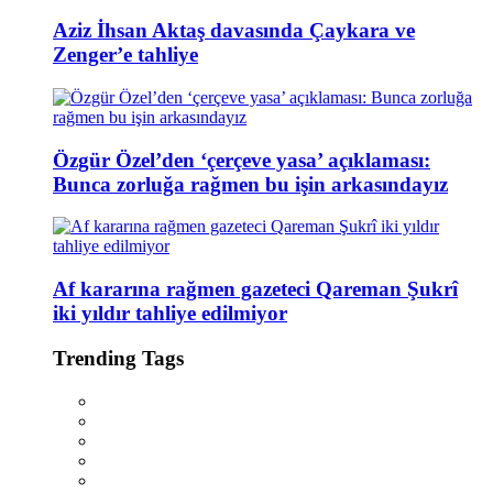
Aziz İhsan Aktaş davasında Çaykara ve
Zenger’e tahliye
Özgür Özel’den ‘çerçeve yasa’ açıklaması:
Bunca zorluğa rağmen bu işin arkasındayız
Af kararına rağmen gazeteci Qareman Şukrî
iki yıldır tahliye edilmiyor
Trending Tags