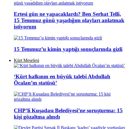
Ertesi gün ne yapacaklardı? Ben Serhat Telli,
15 Temmuz günü yaşadığım olayları anlatmak
istiyorum
15 Temmuz’u kimin yaptığı sonuçlarında gizli
Kürt Meselesi
‘Kürt halkının en büyük talebi Abdullah
Öcalan’ın statüsü’
CHP’li Kuşadası Belediyesi’ne soruşturma: 15
kişi gözaltına alındı