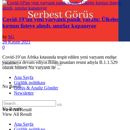
Covid-19’un yeni varyantı panik yarattı: Ülkeler
kırmızı listeye alındı, sınırlar kapanıyor
by
SG
26 Kasım 2021
0
Covid-19’un Afrika kıtasında tespit edilen yeni varyantı endişe
yaratmaya devam ediyor.Bilim insanları resmi adıyla B.1.1.529
olarak bilinen Nu varyantı ile ...
Ana Sayfa
Gizlilik politikası
No Result
Görüş & Analiz Gönder
Newsletter
No Result
View All Result
View All Result
Ana Sayfa
Gizlilik politikası