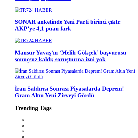
SONAR anketinde Yeni Parti birinci çıktı:
AKP’ye 4,1 puan fark
Mansur Yavaş’ın ‘Melih Gökçek’ başvurusu
sonuçsuz kaldı; soruşturma izni yok
İran Saldırısı Sonrası Piyasalarda Deprem!
Gram Altın Yeni Zirveyi Gördü
Trending Tags