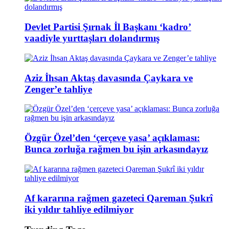
Devlet Partisi Şırnak İl Başkanı ‘kadro’
vaadiyle yurttaşları dolandırmış
Aziz İhsan Aktaş davasında Çaykara ve
Zenger’e tahliye
Özgür Özel’den ‘çerçeve yasa’ açıklaması:
Bunca zorluğa rağmen bu işin arkasındayız
Af kararına rağmen gazeteci Qareman Şukrî
iki yıldır tahliye edilmiyor