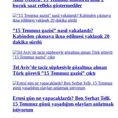
buçuk saat refleks göstermediler
”15 Temmuz gazisi” nasıl yakalandı?
Kabinden çıkmaya ikna edilmesi yaklaşık 20
dakika sürdü
Tel Aviv’de taciz şüphesiyle gözaltına alınan
Türk görevli ”15 Temmuz gazisi” çıktı
Ertesi gün ne yapacaklardı? Ben Serhat Telli,
15 Temmuz günü yaşadığım olayları anlatmak
istiyorum