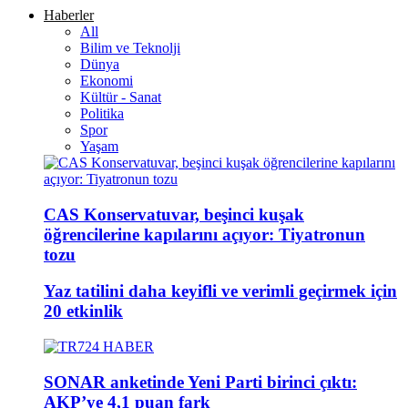
Haberler
All
Bilim ve Teknolji
Dünya
Ekonomi
Kültür - Sanat
Politika
Spor
Yaşam
CAS Konservatuvar, beşinci kuşak
öğrencilerine kapılarını açıyor: Tiyatronun
tozu
Yaz tatilini daha keyifli ve verimli geçirmek için
20 etkinlik
SONAR anketinde Yeni Parti birinci çıktı:
AKP’ye 4,1 puan fark