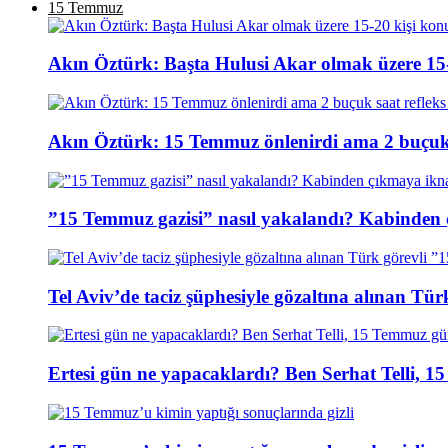
15 Temmuz
Akın Öztürk: Başta Hulusi Akar olmak üzere 15-
Akın Öztürk: 15 Temmuz önlenirdi ama 2 buçuk s
”15 Temmuz gazisi” nasıl yakalandı? Kabinden 
Tel Aviv’de taciz şüphesiyle gözaltına alınan Tür
Ertesi gün ne yapacaklardı? Ben Serhat Telli, 