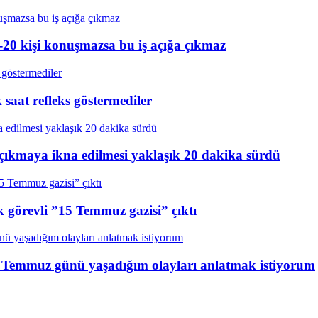
20 kişi konuşmazsa bu iş açığa çıkmaz
aat refleks göstermediler
çıkmaya ikna edilmesi yaklaşık 20 dakika sürdü
k görevli ”15 Temmuz gazisi” çıktı
15 Temmuz günü yaşadığım olayları anlatmak istiyorum