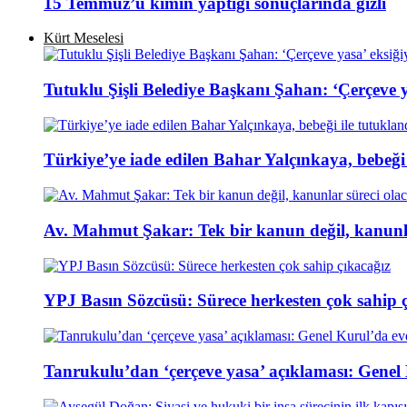
15 Temmuz’u kimin yaptığı sonuçlarında gizli
Kürt Meselesi
Tutuklu Şişli Belediye Başkanı Şahan: ‘Çerçeve ya
Türkiye’ye iade edilen Bahar Yalçınkaya, bebeği 
Av. Mahmut Şakar: Tek bir kanun değil, kanunla
YPJ Basın Sözcüsü: Sürece herkesten çok sahip 
Tanrukulu’dan ‘çerçeve yasa’ açıklaması: Genel