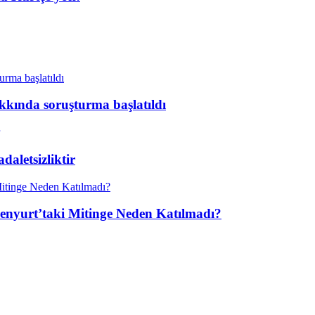
kkında soruşturma başlatıldı
aletsizliktir
enyurt’taki Mitinge Neden Katılmadı?