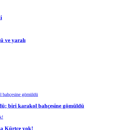
i
ü ve yaralı
dü; biri karakol bahçesine gömüldü
da Kürtçe yok!