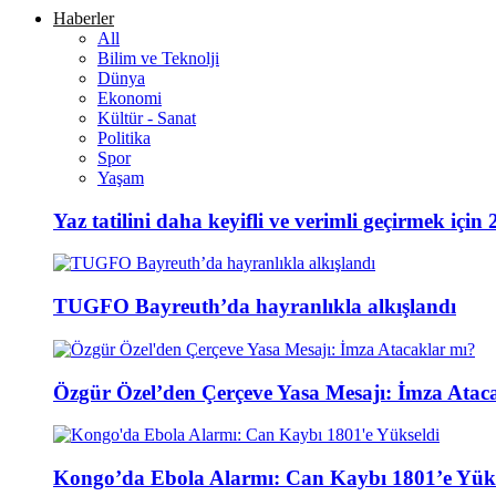
Haberler
All
Bilim ve Teknolji
Dünya
Ekonomi
Kültür - Sanat
Politika
Spor
Yaşam
Yaz tatilini daha keyifli ve verimli geçirmek için 
TUGFO Bayreuth’da hayranlıkla alkışlandı
Özgür Özel’den Çerçeve Yasa Mesajı: İmza Atac
Kongo’da Ebola Alarmı: Can Kaybı 1801’e Yüks