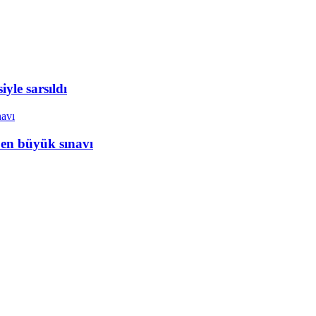
yle sarsıldı
 en büyük sınavı