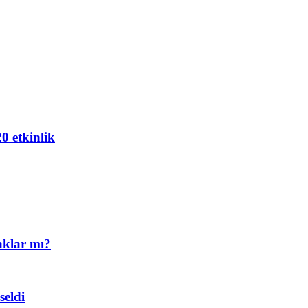
20 etkinlik
aklar mı?
eldi