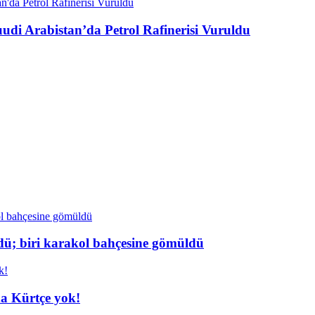
di Arabistan’da Petrol Rafinerisi Vuruldu
dü; biri karakol bahçesine gömüldü
da Kürtçe yok!