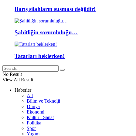
Barış silahların susması değildir!
Şahitliğin sorumluluğu…
Tatarları beklerken!
No Result
View All Result
Haberler
All
Bilim ve Teknolji
Dünya
Ekonomi
Kültür - Sanat
Politika
Spor
Yaşam