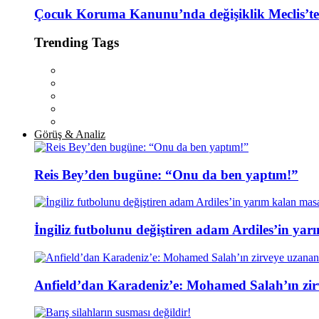
Çocuk Koruma Kanunu’nda değişiklik Meclis’ten
Trending Tags
Görüş & Analiz
Reis Bey’den bugüne: “Onu da ben yaptım!”
İngiliz futbolunu değiştiren adam Ardiles’in yar
Anfield’dan Karadeniz’e: Mohamed Salah’ın zir