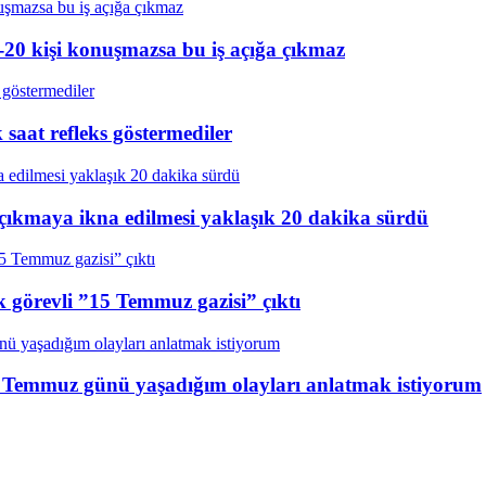
20 kişi konuşmazsa bu iş açığa çıkmaz
aat refleks göstermediler
çıkmaya ikna edilmesi yaklaşık 20 dakika sürdü
k görevli ”15 Temmuz gazisi” çıktı
15 Temmuz günü yaşadığım olayları anlatmak istiyorum