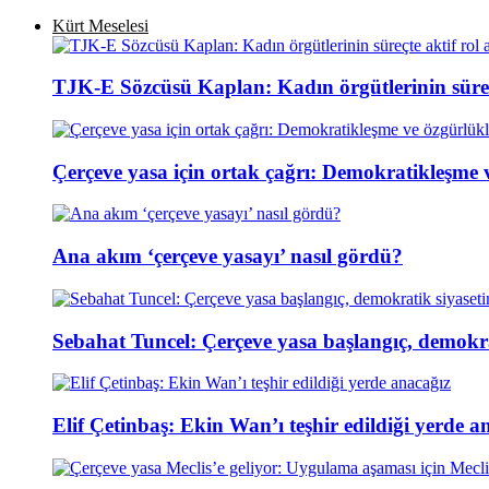
Kürt Meselesi
TJK-E Sözcüsü Kaplan: Kadın örgütlerinin süreçt
Çerçeve yasa için ortak çağrı: Demokratikleşme 
Ana akım ‘çerçeve yasayı’ nasıl gördü?
Sebahat Tuncel: Çerçeve yasa başlangıç, demokra
Elif Çetinbaş: Ekin Wan’ı teşhir edildiği yerde a