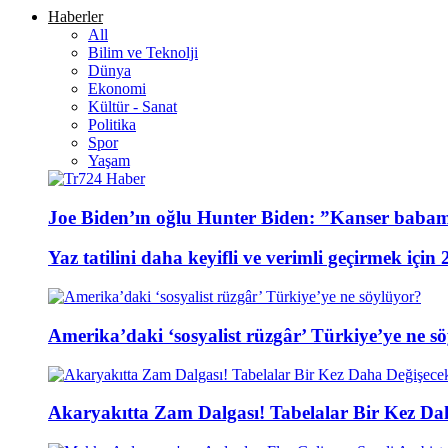
Haberler
All
Bilim ve Teknolji
Dünya
Ekonomi
Kültür - Sanat
Politika
Spor
Yaşam
Joe Biden’ın oğlu Hunter Biden: ”Kanser baba
Yaz tatilini daha keyifli ve verimli geçirmek için 
Amerika’daki ‘sosyalist rüzgâr’ Türkiye’ye ne s
Akaryakıtta Zam Dalgası! Tabelalar Bir Kez Da