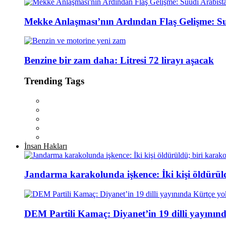
Mekke Anlaşması’nın Ardından Flaş Gelişme: Suu
Benzine bir zam daha: Litresi 72 lirayı aşacak
Trending Tags
İnsan Hakları
Jandarma karakolunda işkence: İki kişi öldürül
DEM Partili Kamaç: Diyanet’in 19 dilli yayının