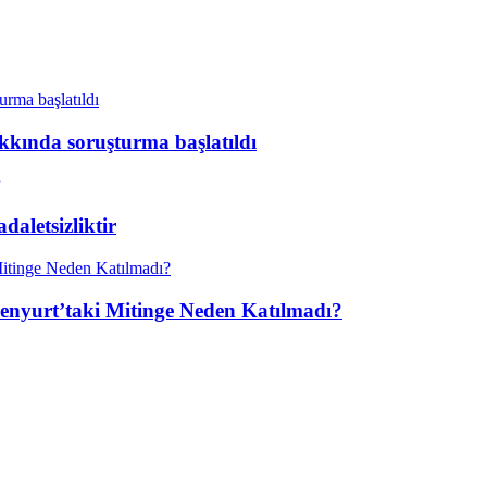
kkında soruşturma başlatıldı
aletsizliktir
enyurt’taki Mitinge Neden Katılmadı?