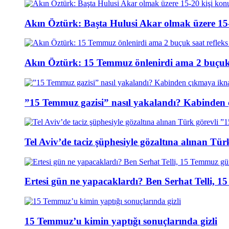
Akın Öztürk: Başta Hulusi Akar olmak üzere 15-
Akın Öztürk: 15 Temmuz önlenirdi ama 2 buçuk s
”15 Temmuz gazisi” nasıl yakalandı? Kabinden 
Tel Aviv’de taciz şüphesiyle gözaltına alınan Tür
Ertesi gün ne yapacaklardı? Ben Serhat Telli, 
15 Temmuz’u kimin yaptığı sonuçlarında gizli