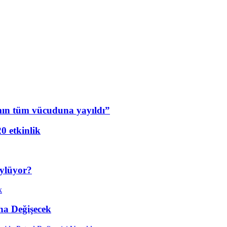
mın tüm vücuduna yayıldı”
20 etkinlik
öylüyor?
ha Değişecek