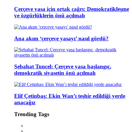
Çerçeve yasa için ortak çağrı: Demokratikleşme
ve özgürlüklerin önü açılmalı
Ana akım ‘çerçeve yasayı’ nasıl gördü?
Sebahat Tuncel: Çerçeve yasa başlangıç,
demokratik siyasetin önü açılmalı
Elif Çetinbaş: Ekin Wan’ı teşhir edildiği yerde
anacağız
Trending Tags