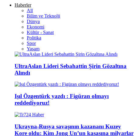
Haberler
All
Bilim ve Teknolji
Dünya
Ekonomi
Kültür - Sanat
Politika
Spor
Yaşam
UltraAslan Lideri Sebahattin Şirin Gözaltına
Alındı
Işıl Özgentürk yazdı : Figüran olmayı
reddediyoruz!
Ukrayna-Rusya savaşının kazananı Kuzey
Kore oldu: Kim Jong Un’un kasasına milyarlar