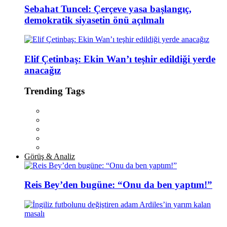
Sebahat Tuncel: Çerçeve yasa başlangıç,
demokratik siyasetin önü açılmalı
Elif Çetinbaş: Ekin Wan’ı teşhir edildiği yerde
anacağız
Trending Tags
Görüş & Analiz
Reis Bey’den bugüne: “Onu da ben yaptım!”