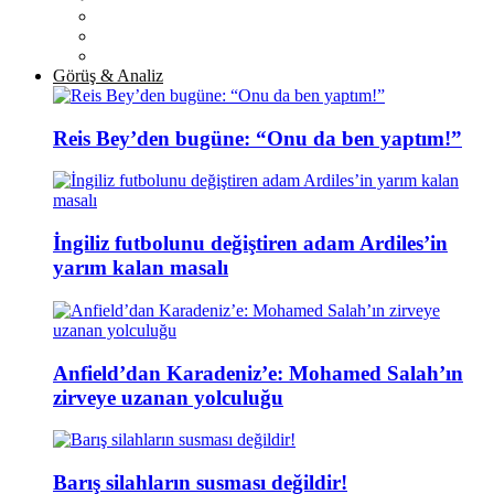
Görüş & Analiz
Reis Bey’den bugüne: “Onu da ben yaptım!”
İngiliz futbolunu değiştiren adam Ardiles’in
yarım kalan masalı
Anfield’dan Karadeniz’e: Mohamed Salah’ın
zirveye uzanan yolculuğu
Barış silahların susması değildir!