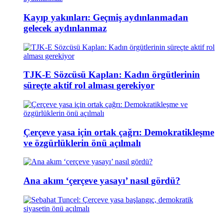
Kayıp yakınları: Geçmiş aydınlanmadan
gelecek aydınlanmaz
TJK-E Sözcüsü Kaplan: Kadın örgütlerinin
süreçte aktif rol alması gerekiyor
Çerçeve yasa için ortak çağrı: Demokratikleşme
ve özgürlüklerin önü açılmalı
Ana akım ‘çerçeve yasayı’ nasıl gördü?