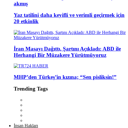
akmış
Yaz tatilini daha keyifli ve verimli geçirmek için
20 etkinlik
İran Masayı Dağıttı, Şartını Açıkladı: ABD ile
Herhangi Bir Müzakere Yürütmüyoruz
MHP’den Türkeş’in kızına; “Sen pisliksin!”
Trending Tags
İnsan Hakları