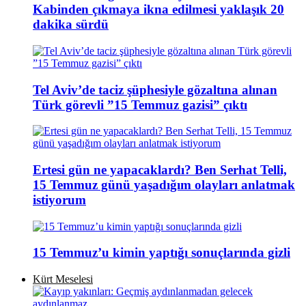
Kabinden çıkmaya ikna edilmesi yaklaşık 20
dakika sürdü
Tel Aviv’de taciz şüphesiyle gözaltına alınan
Türk görevli ”15 Temmuz gazisi” çıktı
Ertesi gün ne yapacaklardı? Ben Serhat Telli,
15 Temmuz günü yaşadığım olayları anlatmak
istiyorum
15 Temmuz’u kimin yaptığı sonuçlarında gizli
Kürt Meselesi