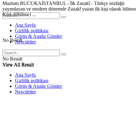
Mazlum BUCUKAİSTANBUL - İlk Zazakî - Türkçe sözlüğü
yayımlayan ve modern dönemde Zazakî yazan ilk kişi olarak bilinen
Kürt dilbilimci ...
Ana Sayfa
Gizlilik politikası
Görüş & Analiz Gönder
No Result
Newsletter
No Result
View All Result
View All Result
Ana Sayfa
Gizlilik politikası
Görüş & Analiz Gönder
Newsletter