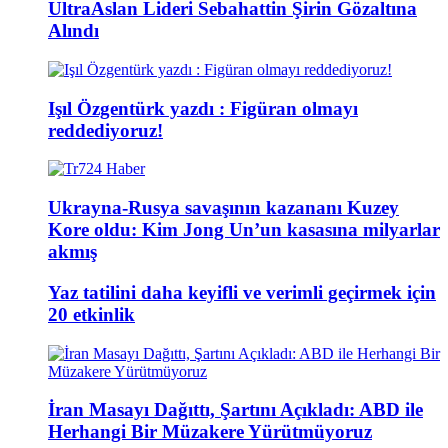
UltraAslan Lideri Sebahattin Şirin Gözaltına
Alındı
Işıl Özgentürk yazdı : Figüran olmayı
reddediyoruz!
Ukrayna-Rusya savaşının kazananı Kuzey
Kore oldu: Kim Jong Un’un kasasına milyarlar
akmış
Yaz tatilini daha keyifli ve verimli geçirmek için
20 etkinlik
İran Masayı Dağıttı, Şartını Açıkladı: ABD ile
Herhangi Bir Müzakere Yürütmüyoruz