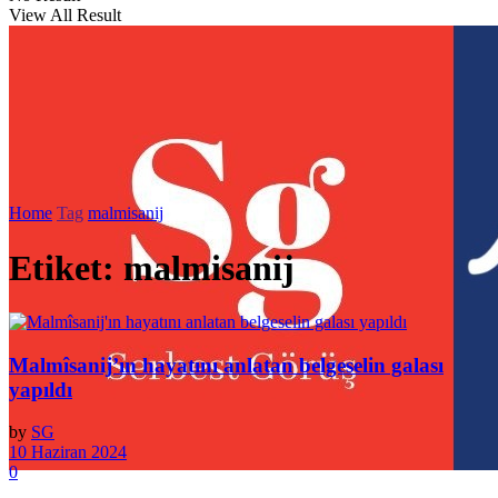
View All Result
Home
Tag
malmisanij
Etiket:
malmisanij
Malmîsanij’ın hayatını anlatan belgeselin galası
yapıldı
by
SG
10 Haziran 2024
0