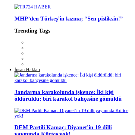
MHP’den Türkeş’in kızına; “Sen pisliksin!”
Trending Tags
İnsan Hakları
Jandarma karakolunda işkence: İki kişi
öldürüldü; biri karakol bahçesine gömüldü
DEM Partili Kamaç: Diyanet’in 19 dilli
yayınında Kürtçe yok!