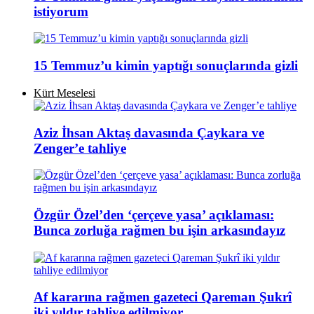
istiyorum
15 Temmuz’u kimin yaptığı sonuçlarında gizli
Kürt Meselesi
Aziz İhsan Aktaş davasında Çaykara ve
Zenger’e tahliye
Özgür Özel’den ‘çerçeve yasa’ açıklaması:
Bunca zorluğa rağmen bu işin arkasındayız
Af kararına rağmen gazeteci Qareman Şukrî
iki yıldır tahliye edilmiyor