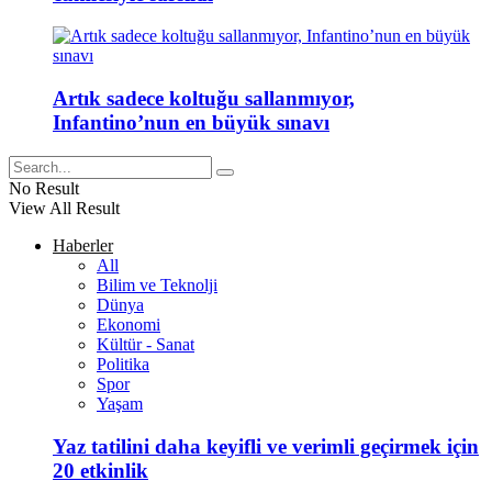
Artık sadece koltuğu sallanmıyor,
Infantino’nun en büyük sınavı
No Result
View All Result
Haberler
All
Bilim ve Teknolji
Dünya
Ekonomi
Kültür - Sanat
Politika
Spor
Yaşam
Yaz tatilini daha keyifli ve verimli geçirmek için
20 etkinlik