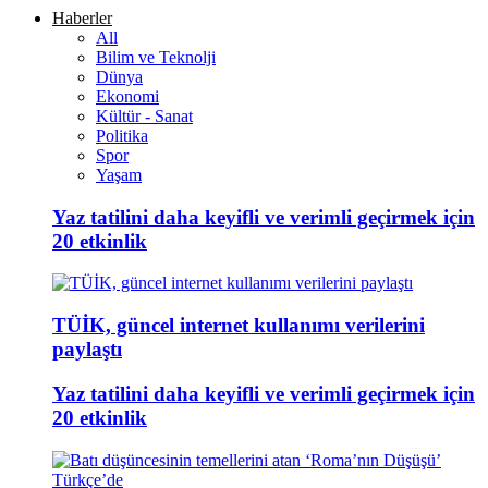
Haberler
All
Bilim ve Teknolji
Dünya
Ekonomi
Kültür - Sanat
Politika
Spor
Yaşam
Yaz tatilini daha keyifli ve verimli geçirmek için
20 etkinlik
TÜİK, güncel internet kullanımı verilerini
paylaştı
Yaz tatilini daha keyifli ve verimli geçirmek için
20 etkinlik