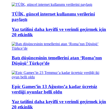
TÜİK, güncel internet kullanımı verilerini
paylaştı
Yaz tatilini daha keyifli ve verimli geçirmek için
20 etkinlik
Batı düşüncesinin temellerini atan ‘Roma’nın
Düşüşü’ Türkçe’de
Epic Games’in 13 Ağustos’a kadar ücretsiz
verdiği oyunlar belli oldu
Yaz tatilini daha keyifli ve verimli geçirmek için
20 etkinlik