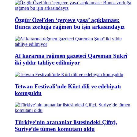
Özgür Özel’den ‘çerçeve yasa’ açıklaması:
Bunca zorluğa rağmen bu işin arkasındayız
Af kararına rağmen gazeteci Qareman Şukrî
iki yıldır tahliye edilmiyor
Tetwan Festivali’nde Kürt dili ve edebiyatı
konuşuldu
Türkiye’nin arananlar listesindeki Çiftçi,
Suriye’de tümen komutanı oldu