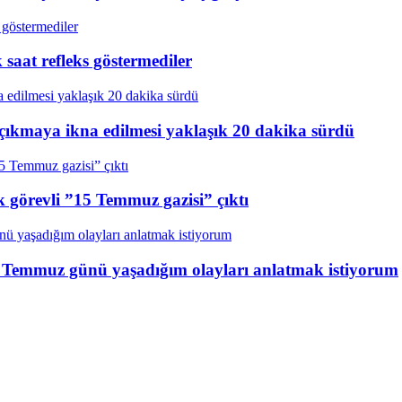
aat refleks göstermediler
çıkmaya ikna edilmesi yaklaşık 20 dakika sürdü
k görevli ”15 Temmuz gazisi” çıktı
15 Temmuz günü yaşadığım olayları anlatmak istiyorum