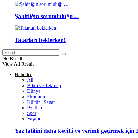
Şahitliğin sorumluluğu…
Tatarları beklerken!
No Result
View All Result
Haberler
All
Bilim ve Teknolji
Dünya
Ekonomi
Kültür - Sanat
Politika
Spor
Yaşam
Yaz tatilini daha keyifli ve verimli geçirmek için 