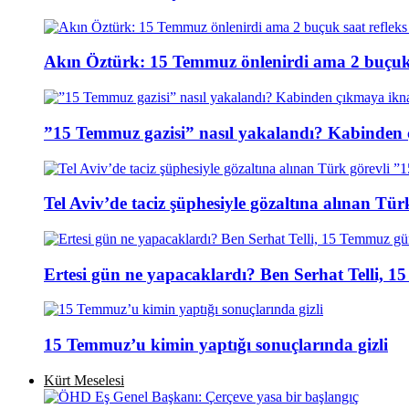
Akın Öztürk: 15 Temmuz önlenirdi ama 2 buçuk s
”15 Temmuz gazisi” nasıl yakalandı? Kabinden 
Tel Aviv’de taciz şüphesiyle gözaltına alınan Tür
Ertesi gün ne yapacaklardı? Ben Serhat Telli, 
15 Temmuz’u kimin yaptığı sonuçlarında gizli
Kürt Meselesi