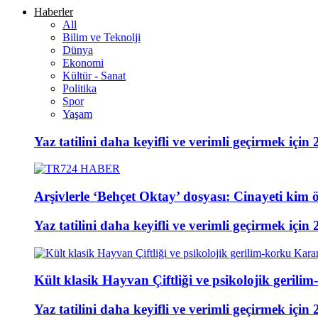
Haberler
All
Bilim ve Teknolji
Dünya
Ekonomi
Kültür - Sanat
Politika
Spor
Yaşam
Yaz tatilini daha keyifli ve verimli geçirmek için 
Arşivlerle ‘Behçet Oktay’ dosyası: Cinayeti kim ö
Yaz tatilini daha keyifli ve verimli geçirmek için 
Kült klasik Hayvan Çiftliği ve psikolojik gerili
Yaz tatilini daha keyifli ve verimli geçirmek için 