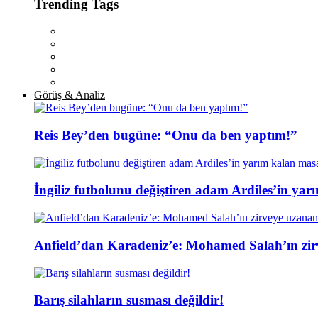
Trending Tags
Görüş & Analiz
Reis Bey’den bugüne: “Onu da ben yaptım!”
İngiliz futbolunu değiştiren adam Ardiles’in yar
Anfield’dan Karadeniz’e: Mohamed Salah’ın zir
Barış silahların susması değildir!