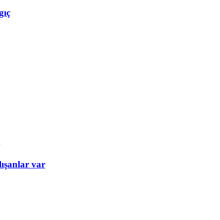
gıç
ışanlar var