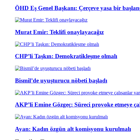
ÖHD Eş Genel Başkanı: Çerçeve yasa bir başlan
Murat Emir: Teklifi onaylayacağız
CHP’li Taşkın: Demokratikleşme olmalı
Bismil’de uyuşturucu nöbeti başladı
AKP’li Emine Gözgeç: Süreci provoke etmeye çal
Ayan: Kadın özgün alt komisyonu kurulmalı