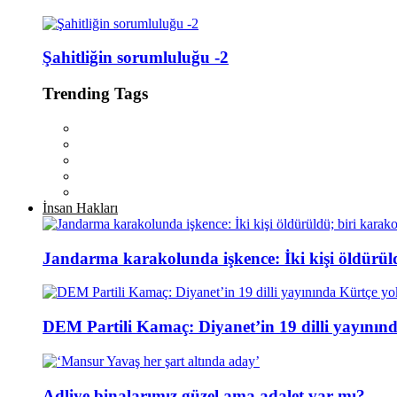
Şahitliğin sorumluluğu -2
Trending Tags
İnsan Hakları
Jandarma karakolunda işkence: İki kişi öldürül
DEM Partili Kamaç: Diyanet’in 19 dilli yayının
Adliye binalarımız güzel ama adalet var mı?