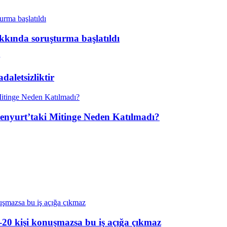
kkında soruşturma başlatıldı
aletsizliktir
enyurt’taki Mitinge Neden Katılmadı?
20 kişi konuşmazsa bu iş açığa çıkmaz