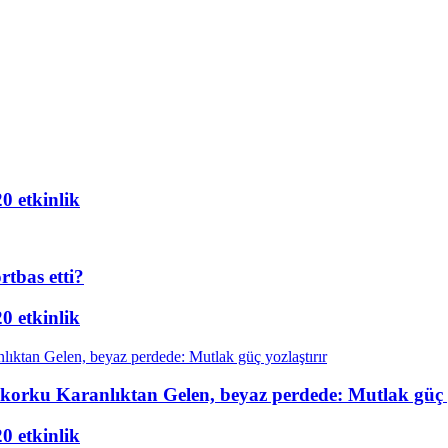
20 etkinlik
rtbas etti?
20 etkinlik
m-korku Karanlıktan Gelen, beyaz perdede: Mutlak güç y
20 etkinlik