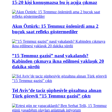
15-20 kişi konuşmazsa bu iş açığa çıkmaz
Akın Öztürk: 15 Temmuz önlenirdi ama 2
buçuk saat refleks göstermediler
”15 Temmuz gazisi” nasıl yakalandı?
Kabinden çıkmaya ikna edilmesi yaklaşık 20
dakika sürdü
Tel Aviv’de taciz şüphesiyle gözaltına alınan
Türk görevli ”15 Temmuz gazisi” çıktı