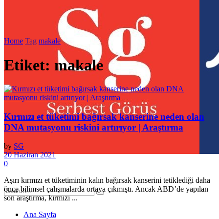
Home
Tag
makale
Etiket:
makale
Kırmızı et tüketimi bağırsak kanserine neden olan
DNA mutasyonu riskini artırıyor | Araştırma
by
SG
20 Haziran 2021
0
Aşırı kırmızı et tüketiminin kalın bağırsak kanserini tetiklediği daha
önce bilimsel çalışmalarda ortaya çıkmıştı. Ancak ABD’de yapılan
son araştırma, kırmızı ...
Ana Sayfa