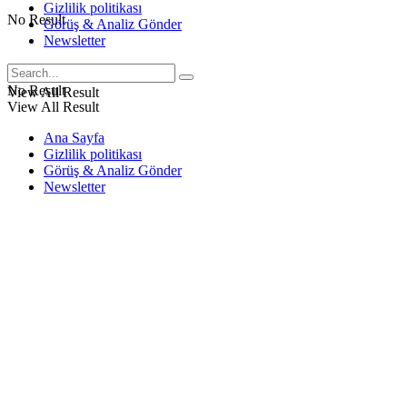
Gizlilik politikası
No Result
Görüş & Analiz Gönder
Newsletter
No Result
View All Result
View All Result
Ana Sayfa
Gizlilik politikası
Görüş & Analiz Gönder
Newsletter