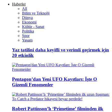
Haberler
All
Bilim ve Teknolji
Dünya
Ekonomi
Kültür - Sanat
Politika
Spor
Yaşam
Yaz tatilini daha keyifli ve verimli geçirmek için
20 etkinlik
Pentagon’dan Yeni UFO Kayıtları: İşte O
Gizemli Fenomenler
Robert Pattinson’lı ‘Primetime’ filminden ilk