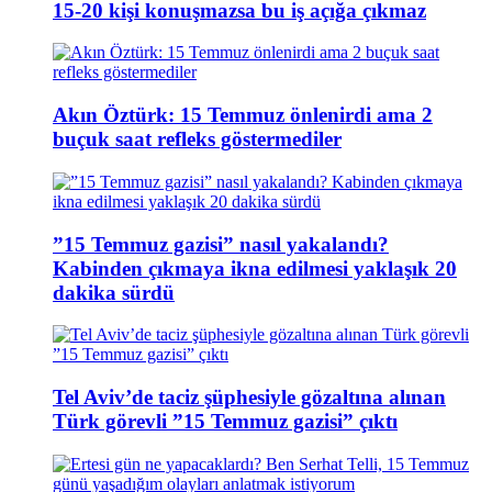
15-20 kişi konuşmazsa bu iş açığa çıkmaz
Akın Öztürk: 15 Temmuz önlenirdi ama 2
buçuk saat refleks göstermediler
”15 Temmuz gazisi” nasıl yakalandı?
Kabinden çıkmaya ikna edilmesi yaklaşık 20
dakika sürdü
Tel Aviv’de taciz şüphesiyle gözaltına alınan
Türk görevli ”15 Temmuz gazisi” çıktı