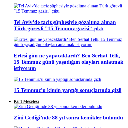
Tel Aviv’de taciz şüphesiyle gözaltına alınan
Türk görevli ”15 Temmuz gazisi” çıktı
Ertesi gün ne yapacaklardı? Ben Serhat Telli,
15 Temmuz günü yaşadığım olayları anlatmak
istiyorum
15 Temmuz’u kimin yaptığı sonuçlarında gizli
Kürt Meselesi
Zini Gediği’nde 88 yıl sonra kemikler bulundu