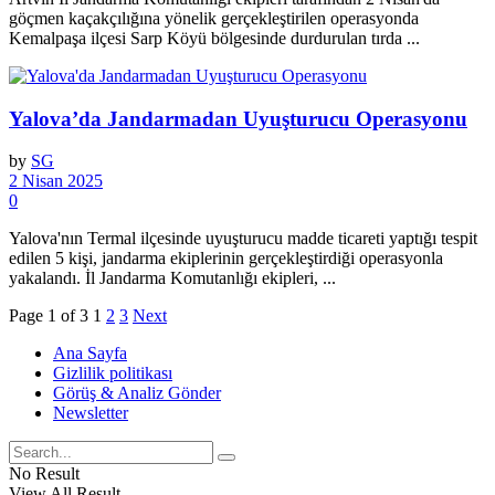
göçmen kaçakçılığına yönelik gerçekleştirilen operasyonda
Kemalpaşa ilçesi Sarp Köyü bölgesinde durdurulan tırda ...
Yalova’da Jandarmadan Uyuşturucu Operasyonu
by
SG
2 Nisan 2025
0
Yalova'nın Termal ilçesinde uyuşturucu madde ticareti yaptığı tespit
edilen 5 kişi, jandarma ekiplerinin gerçekleştirdiği operasyonla
yakalandı. İl Jandarma Komutanlığı ekipleri, ...
Page 1 of 3
1
2
3
Next
Ana Sayfa
Gizlilik politikası
Görüş & Analiz Gönder
Newsletter
No Result
View All Result