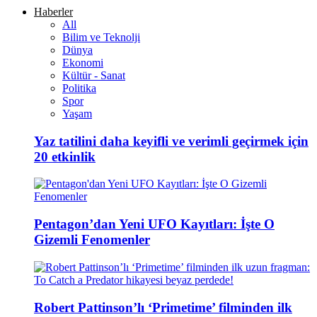
Haberler
All
Bilim ve Teknolji
Dünya
Ekonomi
Kültür - Sanat
Politika
Spor
Yaşam
Yaz tatilini daha keyifli ve verimli geçirmek için
20 etkinlik
Pentagon’dan Yeni UFO Kayıtları: İşte O
Gizemli Fenomenler
Robert Pattinson’lı ‘Primetime’ filminden ilk