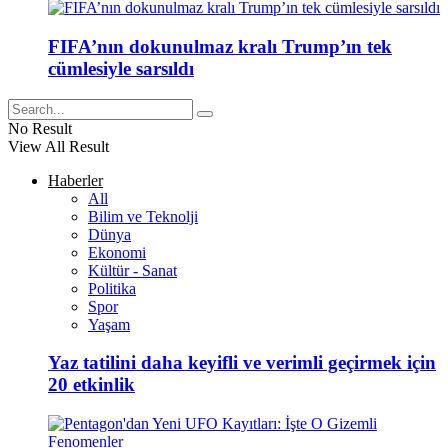
FIFA’nın dokunulmaz kralı Trump’ın tek
cümlesiyle sarsıldı
No Result
View All Result
Haberler
All
Bilim ve Teknolji
Dünya
Ekonomi
Kültür - Sanat
Politika
Spor
Yaşam
Yaz tatilini daha keyifli ve verimli geçirmek için
20 etkinlik