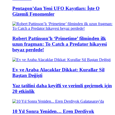
Pentagon’dan Yeni UFO Kayıtları: İşte O
Gizemli Fenomenler
Robert Pattinson’lı ‘Primetime’ filminden ilk
uzun fragman: To Catch a Predator hikayesi
beyaz perdede!
Ev ve Araba Alacaklar Dikkat: Kurallar Sil
Baştan Değişti
Yaz tatilini daha keyifli ve verimli geçirmek için
20 etkinlik
10 Yıl Sonra Yeniden… Eren Derdiyok