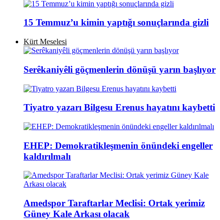
15 Temmuz’u kimin yaptığı sonuçlarında gizli
Kürt Meselesi
Serêkaniyêli göçmenlerin dönüşü yarın başlıyor
Tiyatro yazarı Bilgesu Erenus hayatını kaybetti
EHEP: Demokratikleşmenin önündeki engeller
kaldırılmalı
Amedspor Taraftarlar Meclisi: Ortak yerimiz
Güney Kale Arkası olacak