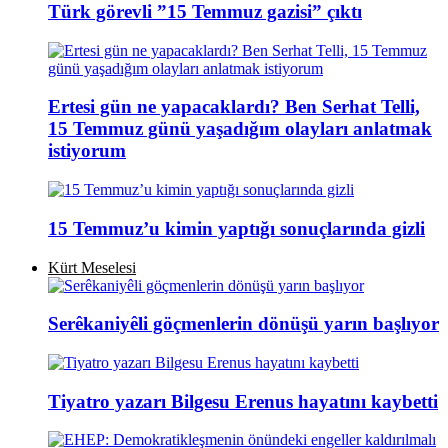
Türk görevli ”15 Temmuz gazisi” çıktı
Ertesi gün ne yapacaklardı? Ben Serhat Telli,
15 Temmuz günü yaşadığım olayları anlatmak
istiyorum
15 Temmuz’u kimin yaptığı sonuçlarında gizli
Kürt Meselesi
Serêkaniyêli göçmenlerin dönüşü yarın başlıyor
Tiyatro yazarı Bilgesu Erenus hayatını kaybetti