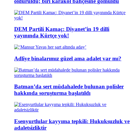
öldürüldü; biri karakol bahçesine gömüldü
DEM Partili Kamaç: Diyanet’in 19 dilli
yayınında Kürtçe yok!
Adliye binalarımız güzel ama adalet var mı?
Batman’da sert müdahalede bulunan polisler
hakkında soruşturma başlatıldı
Esenyurtlular kayyıma tepkili: Hukuksuzluk ve
adaletsizliktir