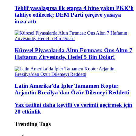
Teklif yasalaşırsa ilk etapta 4 bine yakın PKK’lı
tahliye edilecek; DEM Parti çerçeve yasaya
imza attı
Küresel Piyasalarda Altın Fırtınası: Ons Altın 7
Haftanın Zirvesinde, Hedef 5 Bin Dolar!
Latin Amerika’da İpler Tamamen Koptu:
Arjantin Brezilya’dan Özür Dilemeyi Reddetti
Yaz tatilini daha keyifli ve verimli geçirmek için
20 etkinlik
Trending Tags