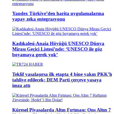
Yandex Türkiye’den harita uygulamalarına
yapay zeka entegrasyonu
Kadıkalesi-Anaia Höyüğü UNESCO Dünya
Mirası Geçici Listesi’nde: ‘UNESCO ile göz
boyamaya gerek yok’
Teklif yasalaşırsa ilk etapta 4 bine yakın PKK’lı
tahliye edilecek; DEM Parti çerçeve yasaya
imza attı
Küresel Piyasalarda Altın Fırtınası: Ons Altın 7