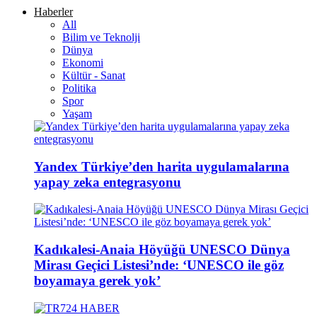
Haberler
All
Bilim ve Teknolji
Dünya
Ekonomi
Kültür - Sanat
Politika
Spor
Yaşam
Yandex Türkiye’den harita uygulamalarına
yapay zeka entegrasyonu
Kadıkalesi-Anaia Höyüğü UNESCO Dünya
Mirası Geçici Listesi’nde: ‘UNESCO ile göz
boyamaya gerek yok’