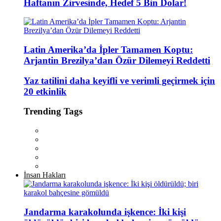
Haftanın Zirvesinde, Hedef 5 Bin Dolar!
Latin Amerika’da İpler Tamamen Koptu:
Arjantin Brezilya’dan Özür Dilemeyi Reddetti
Yaz tatilini daha keyifli ve verimli geçirmek için
20 etkinlik
Trending Tags
İnsan Hakları
Jandarma karakolunda işkence: İki kişi