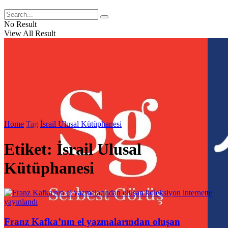
No Result
View All Result
Home
Tag
İsrail Ulusal Kütüphanesi
Etiket:
İsrail Ulusal
Kütüphanesi
Franz Kafka’nın el yazmalarından oluşan