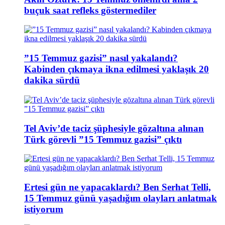
buçuk saat refleks göstermediler
”15 Temmuz gazisi” nasıl yakalandı?
Kabinden çıkmaya ikna edilmesi yaklaşık 20
dakika sürdü
Tel Aviv’de taciz şüphesiyle gözaltına alınan
Türk görevli ”15 Temmuz gazisi” çıktı
Ertesi gün ne yapacaklardı? Ben Serhat Telli,
15 Temmuz günü yaşadığım olayları anlatmak
istiyorum