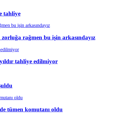
 tahliye
a zorluğa rağmen bu işin arkasındayız
ıldır tahliye edilmiyor
şuldu
ye’de tümen komutanı oldu