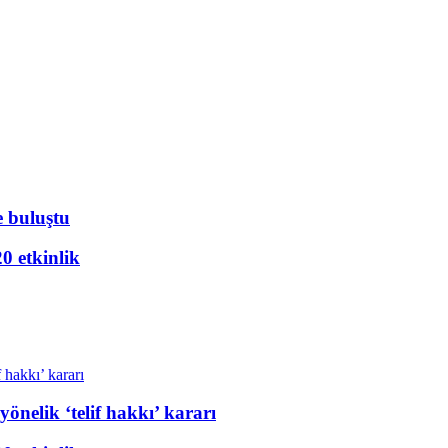
e buluştu
20 etkinlik
önelik ‘telif hakkı’ kararı