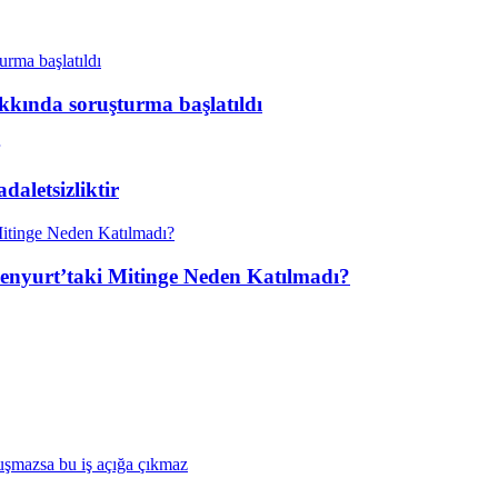
kkında soruşturma başlatıldı
aletsizliktir
enyurt’taki Mitinge Neden Katılmadı?