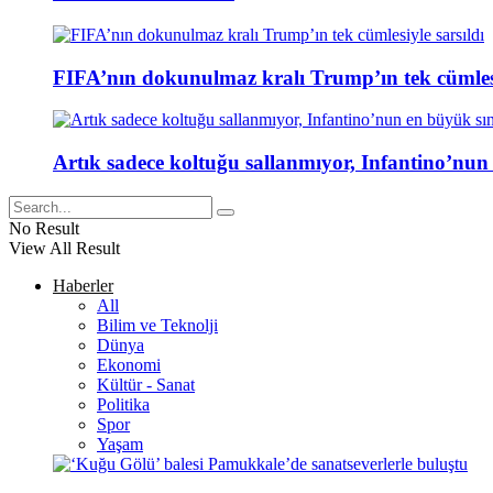
FIFA’nın dokunulmaz kralı Trump’ın tek cümlesi
Artık sadece koltuğu sallanmıyor, Infantino’nun
No Result
View All Result
Haberler
All
Bilim ve Teknolji
Dünya
Ekonomi
Kültür - Sanat
Politika
Spor
Yaşam