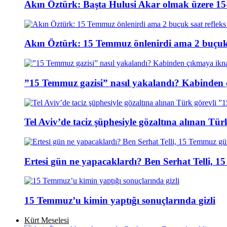
Akın Öztürk: Başta Hulusi Akar olmak üzere 15-
Akın Öztürk: 15 Temmuz önlenirdi ama 2 buçuk s
”15 Temmuz gazisi” nasıl yakalandı? Kabinden 
Tel Aviv’de taciz şüphesiyle gözaltına alınan Tür
Ertesi gün ne yapacaklardı? Ben Serhat Telli, 
15 Temmuz’u kimin yaptığı sonuçlarında gizli
Kürt Meselesi