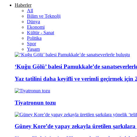
Haberler
All
Bilim ve Teknolji
Dünya
Ekonomi
Kültür - Sanat
Politika
Spor
Yaşam
‘Kuğu Gölü’ balesi Pamukkale’de sanatseverlerl
Yaz tatilini daha keyifli ve verimli geçirmek için 
Tiyatronun tozu
Güney Kore’de yapay zekayla üretilen şarkılara y