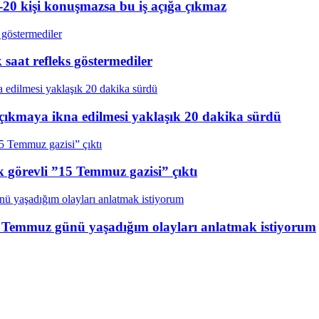
20 kişi konuşmazsa bu iş açığa çıkmaz
aat refleks göstermediler
çıkmaya ikna edilmesi yaklaşık 20 dakika sürdü
k görevli ”15 Temmuz gazisi” çıktı
15 Temmuz günü yaşadığım olayları anlatmak istiyorum