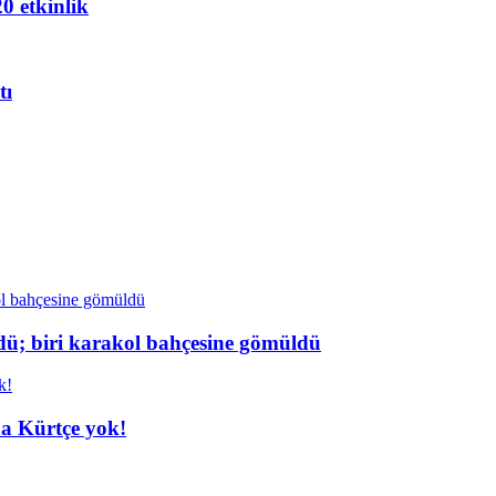
20 etkinlik
tı
dü; biri karakol bahçesine gömüldü
da Kürtçe yok!