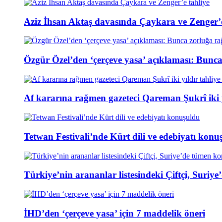
Aziz İhsan Aktaş davasında Çaykara ve Zenger’e
Özgür Özel’den ‘çerçeve yasa’ açıklaması: Bunc
Af kararına rağmen gazeteci Qareman Şukrî iki y
Tetwan Festivali’nde Kürt dili ve edebiyatı konu
Türkiye’nin arananlar listesindeki Çiftçi, Suri
İHD’den ‘çerçeve yasa’ için 7 maddelik öneri