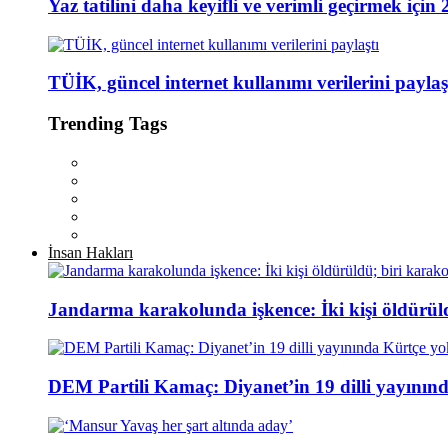
Yaz tatilini daha keyifli ve verimli geçirmek için 
TÜİK, güncel internet kullanımı verilerini paylaş
Trending Tags
İnsan Hakları
Jandarma karakolunda işkence: İki kişi öldürül
DEM Partili Kamaç: Diyanet’in 19 dilli yayının