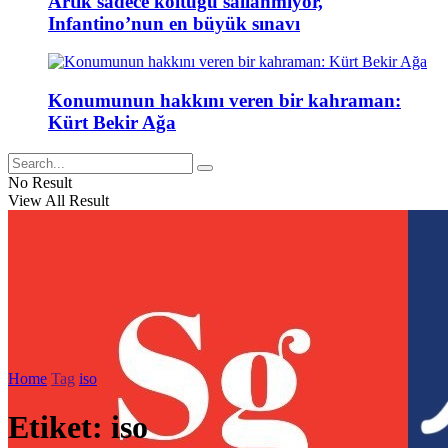
Artık sadece koltuğu sallanmıyor,
Infantino’nun en büyük sınavı
Konumunun hakkını veren bir kahraman:
Kürt Bekir Ağa
No Result
View All Result
Home
Tag
iso
Etiket:
iso