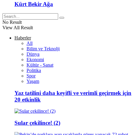
Kürt Bekir Ağa
No Result
View All Result
Haberler
All
Bilim ve Teknolji
Dünya
Ekonomi
Kültür - Sanat
Politika
Spor
Yaşam
Yaz tatilini daha keyifli ve verimli geçirmek için
20 etkinlik
Sular çekilince! (2)