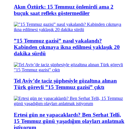
Akın Öztürk: 15 Temmuz önlenirdi ama 2
buçuk saat refleks göstermediler
”15 Temmuz gazisi” nasıl yakalandı?
Kabinden çıkmaya ikna edilmesi yaklaşık 20
dakika sürdü
Tel Aviv’de taciz şüphesiyle gözaltına alınan
Türk görevli ”15 Temmuz gazisi” çıktı
Ertesi gün ne yapacaklardı? Ben Serhat Telli,
15 Temmuz günü yaşadığım olayları anlatmak
istiyorum