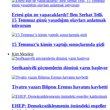
Ertesi gün ne yapacaklardı? Ben Serhat Telli,
15 Temmuz günü yaşadığım olayları anlatmak
istiyorum
15 Temmuz’u kimin yaptığı sonuçlarında gizli
Kürt Meselesi
Serêkaniyêli göçmenlerin dönüşü yarın başlıyor
Tiyatro yazarı Bilgesu Erenus hayatını kaybetti
EHEP: Demokratikleşmenin önündeki engeller