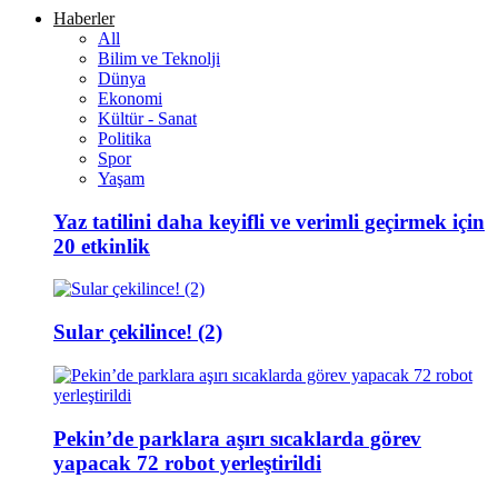
Haberler
All
Bilim ve Teknolji
Dünya
Ekonomi
Kültür - Sanat
Politika
Spor
Yaşam
Yaz tatilini daha keyifli ve verimli geçirmek için
20 etkinlik
Sular çekilince! (2)
Pekin’de parklara aşırı sıcaklarda görev
yapacak 72 robot yerleştirildi