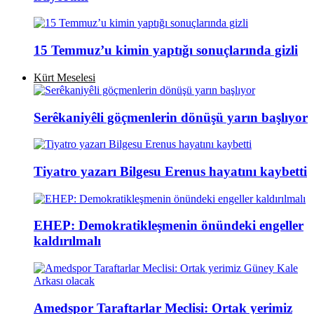
15 Temmuz’u kimin yaptığı sonuçlarında gizli
Kürt Meselesi
Serêkaniyêli göçmenlerin dönüşü yarın başlıyor
Tiyatro yazarı Bilgesu Erenus hayatını kaybetti
EHEP: Demokratikleşmenin önündeki engeller
kaldırılmalı
Amedspor Taraftarlar Meclisi: Ortak yerimiz