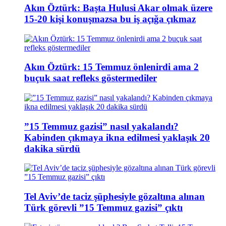
Akın Öztürk: Başta Hulusi Akar olmak üzere
15-20 kişi konuşmazsa bu iş açığa çıkmaz
Akın Öztürk: 15 Temmuz önlenirdi ama 2
buçuk saat refleks göstermediler
”15 Temmuz gazisi” nasıl yakalandı?
Kabinden çıkmaya ikna edilmesi yaklaşık 20
dakika sürdü
Tel Aviv’de taciz şüphesiyle gözaltına alınan
Türk görevli ”15 Temmuz gazisi” çıktı