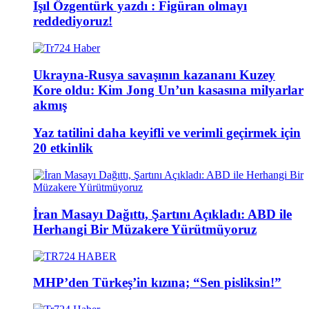
Işıl Özgentürk yazdı : Figüran olmayı
reddediyoruz!
Ukrayna-Rusya savaşının kazananı Kuzey
Kore oldu: Kim Jong Un’un kasasına milyarlar
akmış
Yaz tatilini daha keyifli ve verimli geçirmek için
20 etkinlik
İran Masayı Dağıttı, Şartını Açıkladı: ABD ile
Herhangi Bir Müzakere Yürütmüyoruz
MHP’den Türkeş’in kızına; “Sen pisliksin!”