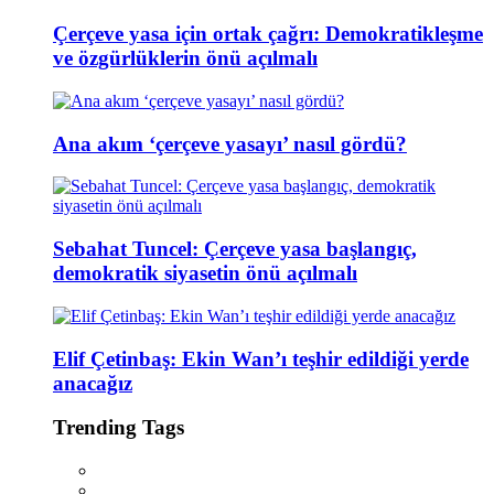
Çerçeve yasa için ortak çağrı: Demokratikleşme
ve özgürlüklerin önü açılmalı
Ana akım ‘çerçeve yasayı’ nasıl gördü?
Sebahat Tuncel: Çerçeve yasa başlangıç,
demokratik siyasetin önü açılmalı
Elif Çetinbaş: Ekin Wan’ı teşhir edildiği yerde
anacağız
Trending Tags