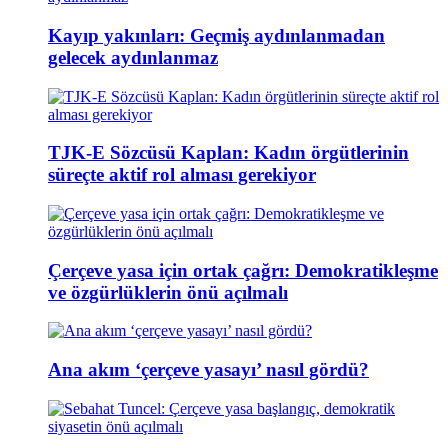
Kayıp yakınları: Geçmiş aydınlanmadan
gelecek aydınlanmaz
TJK-E Sözcüsü Kaplan: Kadın örgütlerinin
süreçte aktif rol alması gerekiyor
Çerçeve yasa için ortak çağrı: Demokratikleşme
ve özgürlüklerin önü açılmalı
Ana akım ‘çerçeve yasayı’ nasıl gördü?