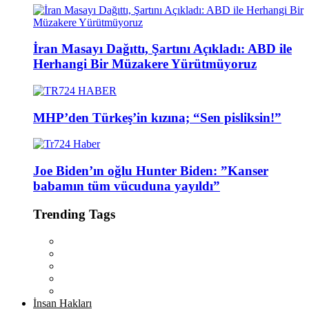
İran Masayı Dağıttı, Şartını Açıkladı: ABD ile
Herhangi Bir Müzakere Yürütmüyoruz
MHP’den Türkeş’in kızına; “Sen pisliksin!”
Joe Biden’ın oğlu Hunter Biden: ”Kanser
babamın tüm vücuduna yayıldı”
Trending Tags
İnsan Hakları