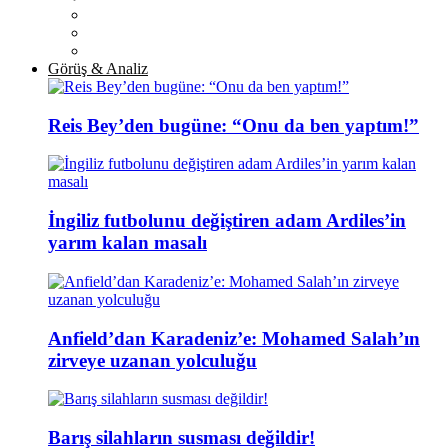
Görüş & Analiz
Reis Bey’den bugüne: “Onu da ben yaptım!”
İngiliz futbolunu değiştiren adam Ardiles’in
yarım kalan masalı
Anfield’dan Karadeniz’e: Mohamed Salah’ın
zirveye uzanan yolculuğu
Barış silahların susması değildir!