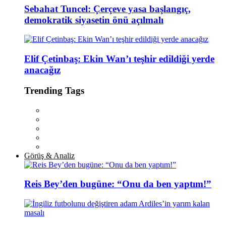
Sebahat Tuncel: Çerçeve yasa başlangıç,
demokratik siyasetin önü açılmalı
Elif Çetinbaş: Ekin Wan’ı teşhir edildiği yerde
anacağız
Trending Tags
Görüş & Analiz
Reis Bey’den bugüne: “Onu da ben yaptım!”