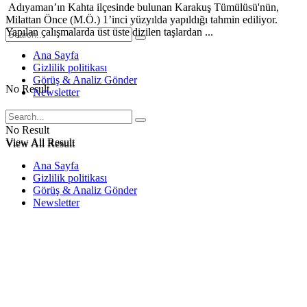
Adıyaman’ın Kahta ilçesinde bulunan Karakuş Tümülüsü'nün,
Milattan Önce (M.Ö.) 1’inci yüzyılda yapıldığı tahmin ediliyor.
Yapılan çalışmalarda üst üste dizilen taşlardan ...
Ana Sayfa
Gizlilik politikası
Görüş & Analiz Gönder
No Result
Newsletter
No Result
View All Result
View All Result
Ana Sayfa
Gizlilik politikası
Görüş & Analiz Gönder
Newsletter