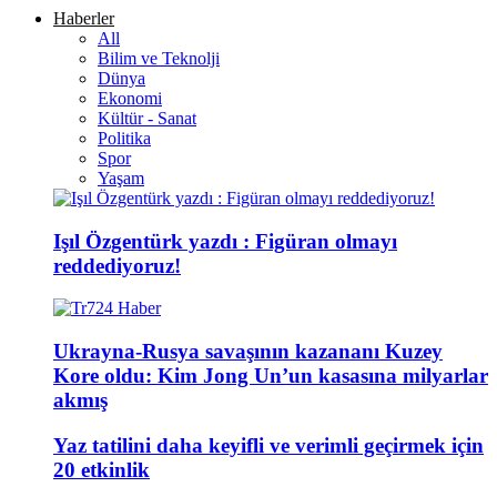
Haberler
All
Bilim ve Teknolji
Dünya
Ekonomi
Kültür - Sanat
Politika
Spor
Yaşam
Işıl Özgentürk yazdı : Figüran olmayı
reddediyoruz!
Ukrayna-Rusya savaşının kazananı Kuzey
Kore oldu: Kim Jong Un’un kasasına milyarlar
akmış
Yaz tatilini daha keyifli ve verimli geçirmek için
20 etkinlik