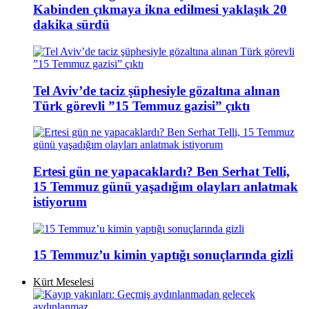
Kabinden çıkmaya ikna edilmesi yaklaşık 20
dakika sürdü
Tel Aviv’de taciz şüphesiyle gözaltına alınan
Türk görevli ”15 Temmuz gazisi” çıktı
Ertesi gün ne yapacaklardı? Ben Serhat Telli,
15 Temmuz günü yaşadığım olayları anlatmak
istiyorum
15 Temmuz’u kimin yaptığı sonuçlarında gizli
Kürt Meselesi