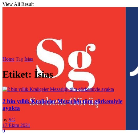
View All Result
Home
Tag
İsias
Etiket:
İsias
2 bin yıllık Kraliçeler Mezarlığı tüm görkemiyle
ayakta
by
SG
17 Ekim 2021
0