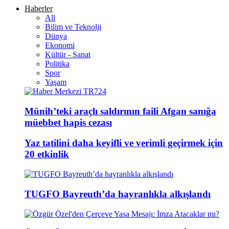
Haberler
All
Bilim ve Teknolji
Dünya
Ekonomi
Kültür - Sanat
Politika
Spor
Yaşam
Münih’teki araçlı saldırının faili Afgan sanığa
müebbet hapis cezası
Yaz tatilini daha keyifli ve verimli geçirmek için
20 etkinlik
TUGFO Bayreuth’da hayranlıkla alkışlandı