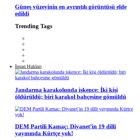
Güneş yüzeyinin en ayrıntılı görüntüsü elde
edildi
Trending Tags
İnsan Hakları
Jandarma karakolunda işkence: İki kişi
öldürüldü; biri karakol bahçesine gömüldü
DEM Partili Kamaç: Diyanet’in 19 dilli
yayınında Kürtçe yok!