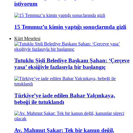
istiyorum
15 Temmuz’u kimin yaptığı sonuçlarında gizli
Kürt Meselesi
Tutuklu Şişli Belediye Başkanı Şahan: ‘Çerçeve
yasa’ eksiğiyle fazlasıyla bir başlangıç
Türkiye’ye iade edilen Bahar Yalçınkaya,
bebeği ile tutuklandı
Av. Mahmut Şakar: Tek bir kanun değil,