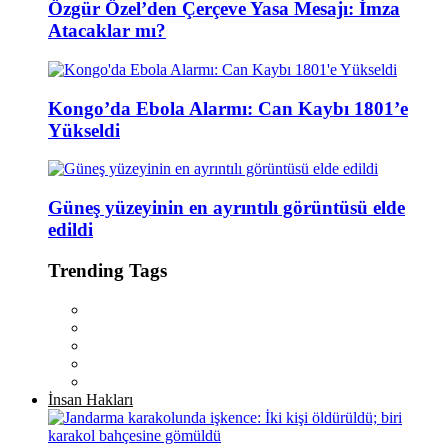
Özgür Özel’den Çerçeve Yasa Mesajı: İmza
Atacaklar mı?
Kongo’da Ebola Alarmı: Can Kaybı 1801’e
Yükseldi
Güneş yüzeyinin en ayrıntılı görüntüsü elde
edildi
Trending Tags
İnsan Hakları