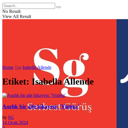
No Result
View All Result
Home
Tag
Isabella Allende
Etiket:
Isabella Allende
Asırlık bir aile hikayesi: ‘Violeta’
by
SG
14 Ocak 2024
0