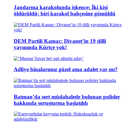
Jandarma karakolunda işkence: İki kişi
öldürüldü; biri karakol bahçesine gömüldü
DEM Partili Kamaç: Diyanet’in 19 dilli
yayınında Kürtçe yok!
Adliye binalarımız güzel ama adalet var mı?
Batman’da sert müdahalede bulunan polisler
hakkında soruşturma başlatıldı