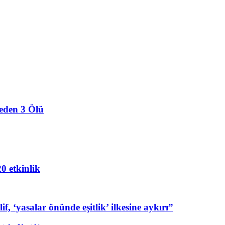
eden 3 Ölü
20 etkinlik
f, ‘yasalar önünde eşitlik’ ilkesine aykırı”