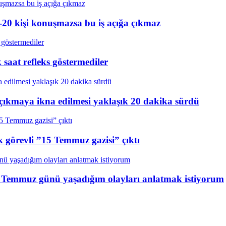
20 kişi konuşmazsa bu iş açığa çıkmaz
aat refleks göstermediler
çıkmaya ikna edilmesi yaklaşık 20 dakika sürdü
k görevli ”15 Temmuz gazisi” çıktı
15 Temmuz günü yaşadığım olayları anlatmak istiyorum