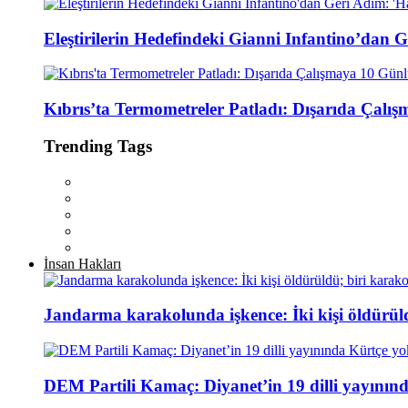
Eleştirilerin Hedefindeki Gianni Infantino’dan 
Kıbrıs’ta Termometreler Patladı: Dışarıda Çal
Trending Tags
İnsan Hakları
Jandarma karakolunda işkence: İki kişi öldürül
DEM Partili Kamaç: Diyanet’in 19 dilli yayının