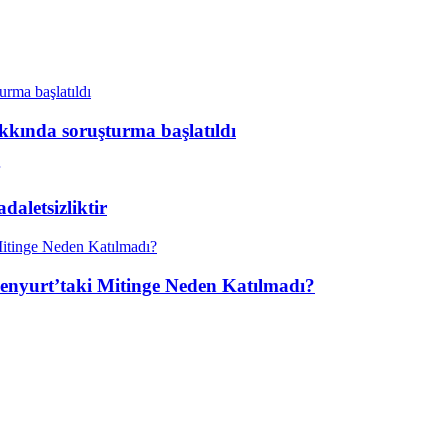
kkında soruşturma başlatıldı
aletsizliktir
enyurt’taki Mitinge Neden Katılmadı?