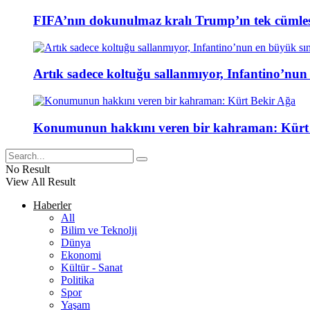
FIFA’nın dokunulmaz kralı Trump’ın tek cümlesi
Artık sadece koltuğu sallanmıyor, Infantino’nun
Konumunun hakkını veren bir kahraman: Kürt
No Result
View All Result
Haberler
All
Bilim ve Teknolji
Dünya
Ekonomi
Kültür - Sanat
Politika
Spor
Yaşam