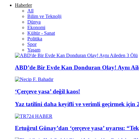
Haberler
All
Bilim ve Teknolji
Dünya
Ekonomi
Kültür - Sanat
Politika
Spor
Yaşam
ABD’de Bir Evde Kan Donduran Olay! Aynı Ail
‘Çerçeve yasa’ değil kaos!
Yaz tatilini daha keyifli ve verimli geçirmek için 
Ertuğrul Günay’dan ‘çerçeve yasa’ uyarısı: “Tekli