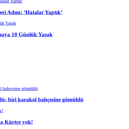
Geri Adım: ‘Hatalar Yaptık’
ışmaya 10 Günlük Yasak
dü; biri karakol bahçesine gömüldü
da Kürtçe yok!