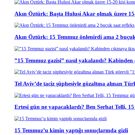
Akın Öztürk: Başta Hulusi Akar olmak üzere 15-
Akın Öztürk: 15 Temmuz önlenirdi ama 2 buçuk s
”15 Temmuz gazisi” nasıl yakalandı? Kabinden 
Tel Aviv’de taciz şüphesiyle gözaltına alınan Tür
Ertesi gün ne yapacaklardı? Ben Serhat Telli, 
15 Temmuz’u kimin yaptığı sonuçlarında gizli