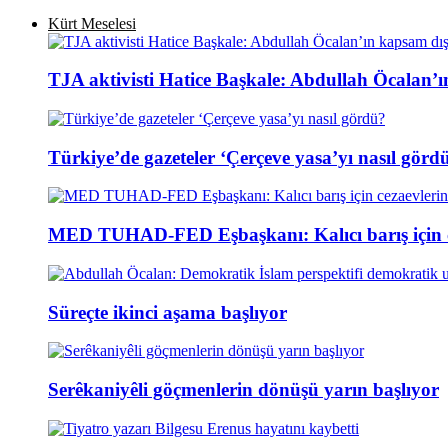
Kürt Meselesi
TJA aktivisti Hatice Başkale: Abdullah Öcalan’ı
Türkiye’de gazeteler ‘Çerçeve yasa’yı nasıl görd
MED TUHAD-FED Eşbaşkanı: Kalıcı barış için cez
Süreçte ikinci aşama başlıyor
Serêkaniyêli göçmenlerin dönüşü yarın başlıyor