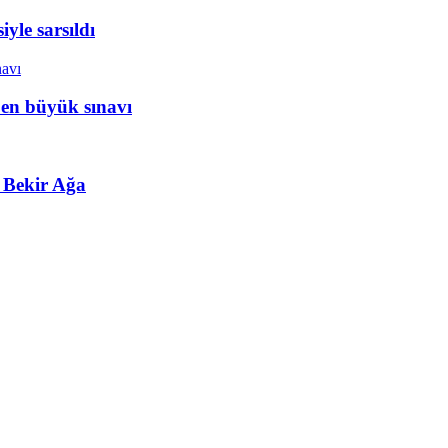
yle sarsıldı
 en büyük sınavı
 Bekir Ağa