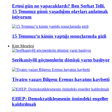
Ertesi gün ne yapacaklardı? Ben Serhat Telli,
15 Temmuz günü yaşadığım olayları anlatmak
istiyorum
15 Temmuz’u kimin yaptığı sonuçlarında gizli
Kürt Meselesi
Serêkaniyêli göçmenlerin dönüşü yarın başlıyor
Tiyatro yazarı Bilgesu Erenus hayatını kaybetti
EHEP: Demokratikleşmenin önündeki engeller
kaldırılmalı