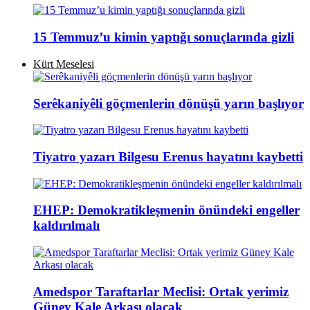
15 Temmuz’u kimin yaptığı sonuçlarında gizli
Kürt Meselesi
Serêkaniyêli göçmenlerin dönüşü yarın başlıyor
Tiyatro yazarı Bilgesu Erenus hayatını kaybetti
EHEP: Demokratikleşmenin önündeki engeller
kaldırılmalı
Amedspor Taraftarlar Meclisi: Ortak yerimiz
Güney Kale Arkası olacak