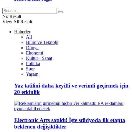
No Result
View All Result
Haberler
All
Bilim ve Teknolji
Dünya
Ekonomi
Kültür - Sanat
Politika
Spor
Yaşam
Yaz tatilini daha keyifli ve verimli geçirmek için
20 etkinlik
Electronic Arts satıldı! İşte stüdyoda ilk etapta
beklenen değişiklikler