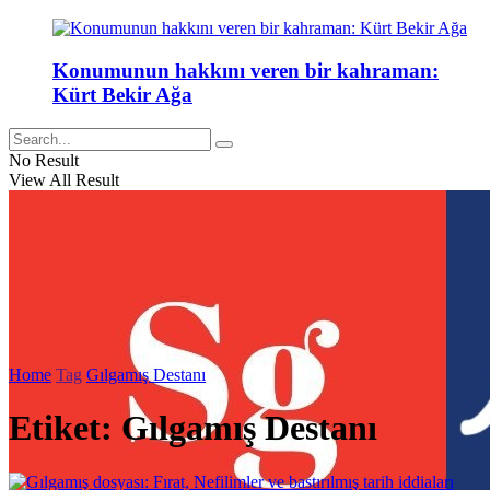
Konumunun hakkını veren bir kahraman:
Kürt Bekir Ağa
No Result
View All Result
Home
Tag
Gılgamış Destanı
Etiket:
Gılgamış Destanı