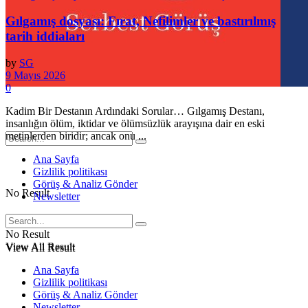
Gılgamış dosyası: Fırat, Nefilimler ve bastırılmış
tarih iddiaları
by
SG
9 Mayıs 2026
0
Kadim Bir Destanın Ardındaki Sorular… Gılgamış Destanı,
insanlığın ölüm, iktidar ve ölümsüzlük arayışına dair en eski
metinlerden biridir; ancak onu ...
Ana Sayfa
Gizlilik politikası
Görüş & Analiz Gönder
No Result
Newsletter
No Result
View All Result
View All Result
Ana Sayfa
Gizlilik politikası
Görüş & Analiz Gönder
Newsletter