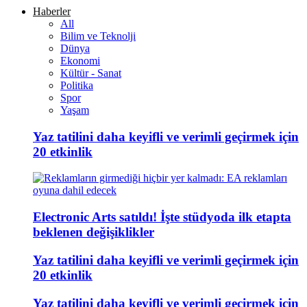
Haberler
All
Bilim ve Teknolji
Dünya
Ekonomi
Kültür - Sanat
Politika
Spor
Yaşam
Yaz tatilini daha keyifli ve verimli geçirmek için
20 etkinlik
Electronic Arts satıldı! İşte stüdyoda ilk etapta
beklenen değişiklikler
Yaz tatilini daha keyifli ve verimli geçirmek için
20 etkinlik
Yaz tatilini daha keyifli ve verimli geçirmek için