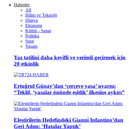
Haberler
All
Bilim ve Teknolji
Dünya
Ekonomi
Kültür - Sanat
Politika
Spor
Yaşam
Yaz tatilini daha keyifli ve verimli geçirmek için
20 etkinlik
Ertuğrul Günay’dan ‘çerçeve yasa’ uyarısı:
“Teklif, ‘yasalar önünde eşitlik’ ilkesine aykırı”
Eleştirilerin Hedefindeki Gianni Infantino’dan
Geri Adım: ‘Hatalar Yaptık’