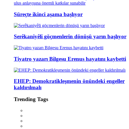
Süreçte ikinci aşama başlıyor
Serêkaniyêli göçmenlerin dönüşü yarın başlıyor
Tiyatro yazarı Bilgesu Erenus hayatını kaybetti
EHEP: Demokratikleşmenin önündeki engeller
kaldırılmalı
Trending Tags