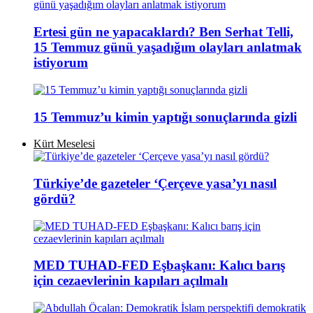
Ertesi gün ne yapacaklardı? Ben Serhat Telli,
15 Temmuz günü yaşadığım olayları anlatmak
istiyorum
15 Temmuz’u kimin yaptığı sonuçlarında gizli
Kürt Meselesi
Türkiye’de gazeteler ‘Çerçeve yasa’yı nasıl
gördü?
MED TUHAD-FED Eşbaşkanı: Kalıcı barış
için cezaevlerinin kapıları açılmalı