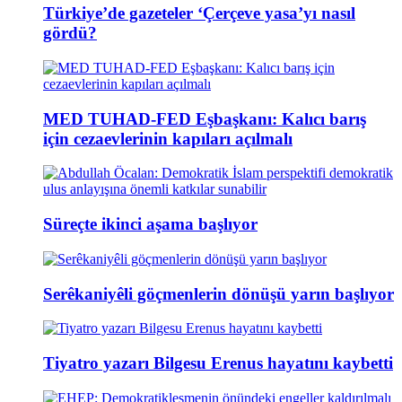
Türkiye’de gazeteler ‘Çerçeve yasa’yı nasıl
gördü?
MED TUHAD-FED Eşbaşkanı: Kalıcı barış
için cezaevlerinin kapıları açılmalı
Süreçte ikinci aşama başlıyor
Serêkaniyêli göçmenlerin dönüşü yarın başlıyor
Tiyatro yazarı Bilgesu Erenus hayatını kaybetti