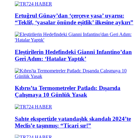
Ertuğrul Günay’dan ‘çerçeve yasa’ uyarısı:
“Teklif, ‘yasalar önünde eşitlik’ ilkesine aykırı”
Eleştirilerin Hedefindeki Gianni Infantino’dan
Geri Adım: ‘Hatalar Yaptık’
Kıbrıs’ta Termometreler Patladı: Dışarıda
Çalışmaya 10 Günlük Yasak
Sahte ekspertizle vatandaşlık skandalı 2024’te
Meclis’e taşınmış: “Ticari sır!”