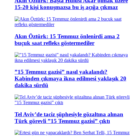
Akın Öztürk: Başta Hulusi Akar olmak üzere
15-20 kişi konuşmazsa bu iş açığa çıkmaz
Akın Öztürk: 15 Temmuz önlenirdi ama 2
buçuk saat refleks göstermediler
”15 Temmuz gazisi” nasıl yakalandı?
Kabinden çıkmaya ikna edilmesi yaklaşık 20
dakika sürdü
Tel Aviv’de taciz şüphesiyle gözaltına alınan
Türk görevli ”15 Temmuz gazisi” çıktı