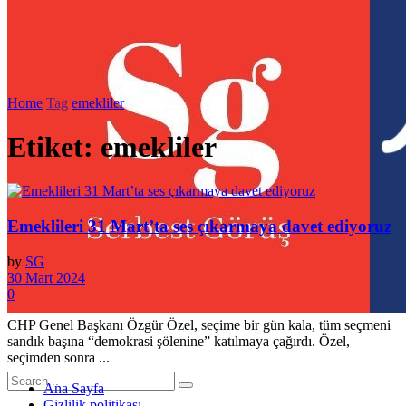
Home
Tag
emekliler
Etiket:
emekliler
Emeklileri 31 Mart’ta ses çıkarmaya davet ediyoruz
by
SG
30 Mart 2024
0
CHP Genel Başkanı Özgür Özel, seçime bir gün kala, tüm seçmeni
sandık başına “demokrasi şölenine” katılmaya çağırdı. Özel,
seçimden sonra ...
Ana Sayfa
Gizlilik politikası