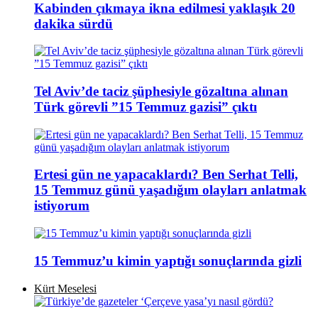
Kabinden çıkmaya ikna edilmesi yaklaşık 20
dakika sürdü
Tel Aviv’de taciz şüphesiyle gözaltına alınan
Türk görevli ”15 Temmuz gazisi” çıktı
Ertesi gün ne yapacaklardı? Ben Serhat Telli,
15 Temmuz günü yaşadığım olayları anlatmak
istiyorum
15 Temmuz’u kimin yaptığı sonuçlarında gizli
Kürt Meselesi