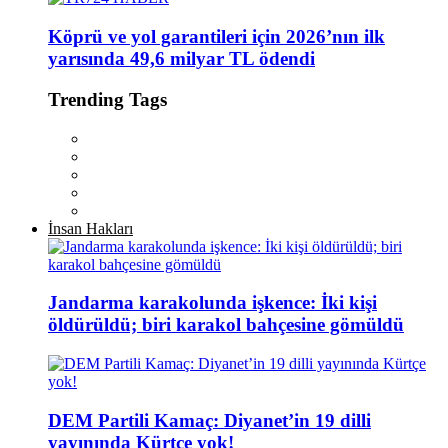
Köprü ve yol garantileri için 2026’nın ilk
yarısında 49,6 milyar TL ödendi
Trending Tags
İnsan Hakları
Jandarma karakolunda işkence: İki kişi
öldürüldü; biri karakol bahçesine gömüldü
DEM Partili Kamaç: Diyanet’in 19 dilli
yayınında Kürtçe yok!