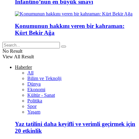
Infantino’nun en büyük sınavı
Konumunun hakkını veren bir kahraman:
Kürt Bekir Ağa
No Result
View All Result
Haberler
All
Bilim ve Teknolji
Dünya
Ekonomi
Kültür - Sanat
Politika
Spor
Yaşam
Yaz tatilini daha keyifli ve verimli geçirmek için
20 etkinlik