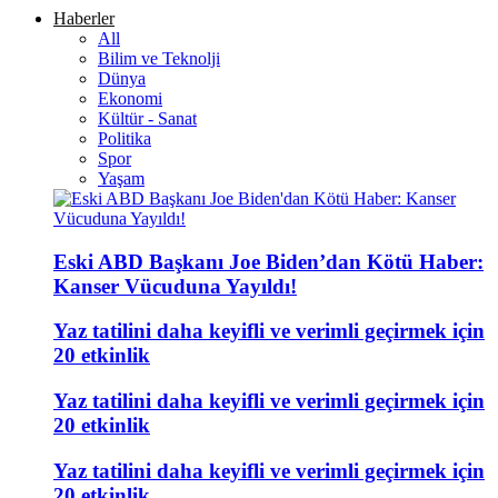
Haberler
All
Bilim ve Teknolji
Dünya
Ekonomi
Kültür - Sanat
Politika
Spor
Yaşam
Eski ABD Başkanı Joe Biden’dan Kötü Haber:
Kanser Vücuduna Yayıldı!
Yaz tatilini daha keyifli ve verimli geçirmek için
20 etkinlik
Yaz tatilini daha keyifli ve verimli geçirmek için
20 etkinlik
Yaz tatilini daha keyifli ve verimli geçirmek için
20 etkinlik