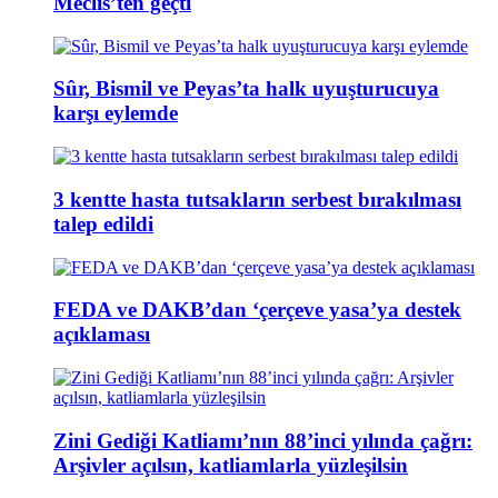
Meclis’ten geçti
Sûr, Bismil ve Peyas’ta halk uyuşturucuya
karşı eylemde
3 kentte hasta tutsakların serbest bırakılması
talep edildi
FEDA ve DAKB’dan ‘çerçeve yasa’ya destek
açıklaması
Zini Gediği Katliamı’nın 88’inci yılında çağrı:
Arşivler açılsın, katliamlarla yüzleşilsin