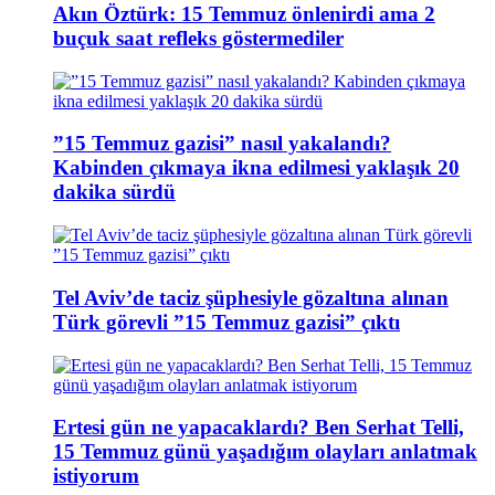
Akın Öztürk: 15 Temmuz önlenirdi ama 2
buçuk saat refleks göstermediler
”15 Temmuz gazisi” nasıl yakalandı?
Kabinden çıkmaya ikna edilmesi yaklaşık 20
dakika sürdü
Tel Aviv’de taciz şüphesiyle gözaltına alınan
Türk görevli ”15 Temmuz gazisi” çıktı
Ertesi gün ne yapacaklardı? Ben Serhat Telli,
15 Temmuz günü yaşadığım olayları anlatmak
istiyorum