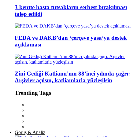
3 kentte hasta tutsakların serbest bırakılması
talep edildi
FEDA ve DAKB’dan ‘çerçeve yasa’ya destek
açıklaması
Zini Gediği Katliamı’nın 88’inci yılında çağrı:
Arşivler açılsın, katliamlarla yüzleşilsin
Trending Tags
Görüş & Analiz