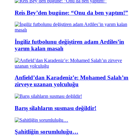
Reis Bey’den bugüne: “Onu da ben yaptım!”
İngiliz futbolunu değiştiren adam Ardiles’in
yarım kalan masalı
Anfield’dan Karadeniz’e: Mohamed Salah’ın
zirveye uzanan yolculuğu
Barış silahların susması değildir!
Şahitliğin sorumluluğu…