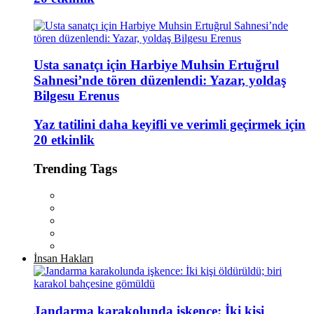
Usta sanatçı için Harbiye Muhsin Ertuğrul
Sahnesi’nde tören düzenlendi: Yazar, yoldaş
Bilgesu Erenus
Yaz tatilini daha keyifli ve verimli geçirmek için
20 etkinlik
Trending Tags
İnsan Hakları
Jandarma karakolunda işkence: İki kişi