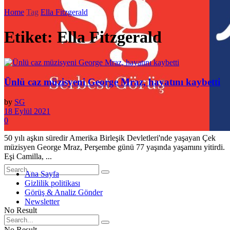
Home
Tag
Ella Fitzgerald
Etiket:
Ella Fitzgerald
Ünlü caz müzisyeni George Mraz, hayatını kaybetti
by
SG
18 Eylül 2021
0
50 yılı aşkın süredir Amerika Birleşik Devletleri'nde yaşayan Çek
müzisyen George Mraz, Perşembe günü 77 yaşında yaşamını yitirdi.
Eşi Camilla, ...
Ana Sayfa
Gizlilik politikası
Görüş & Analiz Gönder
Newsletter
No Result
No Result