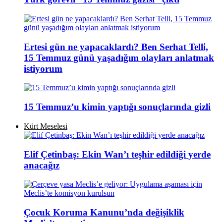
Ertesi gün ne yapacaklardı? Ben Serhat Telli,
15 Temmuz günü yaşadığım olayları anlatmak
istiyorum
15 Temmuz’u kimin yaptığı sonuçlarında gizli
Kürt Meselesi
Elif Çetinbaş: Ekin Wan’ı teşhir edildiği yerde
anacağız
Çocuk Koruma Kanunu’nda değişiklik