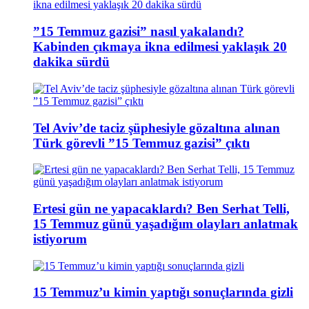
”15 Temmuz gazisi” nasıl yakalandı?
Kabinden çıkmaya ikna edilmesi yaklaşık 20
dakika sürdü
Tel Aviv’de taciz şüphesiyle gözaltına alınan
Türk görevli ”15 Temmuz gazisi” çıktı
Ertesi gün ne yapacaklardı? Ben Serhat Telli,
15 Temmuz günü yaşadığım olayları anlatmak
istiyorum
15 Temmuz’u kimin yaptığı sonuçlarında gizli