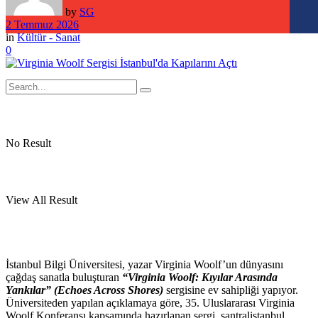
by
SG
2 Temmuz 2026
in
Kültür - Sanat
0
No Result
View All Result
İstanbul Bilgi Üniversitesi, yazar Virginia Woolf’un dünyasını
çağdaş sanatla buluşturan
“Virginia Woolf: Kıyılar Arasında
Yankılar” (Echoes Across Shores)
sergisine ev sahipliği yapıyor.
Üniversiteden yapılan açıklamaya göre, 35. Uluslararası Virginia
Woolf Konferansı kapsamında hazırlanan sergi, santralistanbul