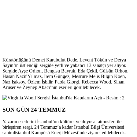
Küratörlüğünü Demet Karabulut Dede, Levent Tökün ve Derya
Sayın’ın üstlendiği sergide yerli ve yabancı 13 sanatçı yer alıyor.
Sergide Ayşe Orhon, Bengisu Bayrak, Eda Çekil, Gülsün Orhon,
Hasan Nazif Yılmaz, İrem Güngez, Mesrure Melis Bilgin Koen,
Naz Işıksoy, Özlem İşbilir, Paola Giorgi, Rebecca Wood, Sinan
Aruser ve Zeynep Abacı’nın eserleri görülebilecek.
SON GÜN 24 TEMMUZ
Yazarın eserlerini İstanbul’un kültürel ve duyusal atmosferi ile
birleştiren sergi, 24 Temmuz’a kadar İstanbul Bilgi Üniversitesi
santralistanbul Kampüsü Enerji Müzesi’nde ziyaret edilebilecek.