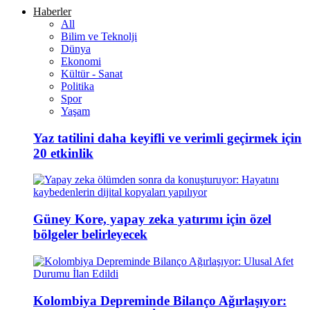
Haberler
All
Bilim ve Teknolji
Dünya
Ekonomi
Kültür - Sanat
Politika
Spor
Yaşam
Yaz tatilini daha keyifli ve verimli geçirmek için
20 etkinlik
Güney Kore, yapay zeka yatırımı için özel
bölgeler belirleyecek
Kolombiya Depreminde Bilanço Ağırlaşıyor: