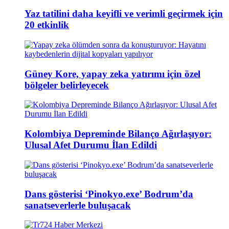
Yaz tatilini daha keyifli ve verimli geçirmek için
20 etkinlik
Güney Kore, yapay zeka yatırımı için özel
bölgeler belirleyecek
Kolombiya Depreminde Bilanço Ağırlaşıyor:
Ulusal Afet Durumu İlan Edildi
Dans gösterisi ‘Pinokyo.exe’ Bodrum’da
sanatseverlerle buluşacak