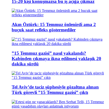
15-20 kişi konuşmazsa bu iş açığa çıkmaz
Akın Öztürk: 15 Temmuz önlenirdi ama 2
buçuk saat refleks göstermediler
”15 Temmuz gazisi” nasıl yakalandı?
Kabinden çıkmaya ikna edilmesi yaklaşık 20
dakika sürdü
Tel Aviv’de taciz şüphesiyle gözaltına alınan
Türk görevli ”15 Temmuz gazisi” çıktı