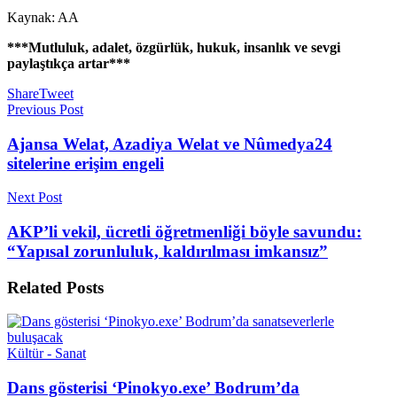
Kaynak: AA
***Mutluluk, adalet, özgürlük, hukuk, insanlık ve sevgi
paylaştıkça artar***
Share
Tweet
Previous Post
Ajansa Welat, Azadiya Welat ve Nûmedya24
sitelerine erişim engeli
Next Post
AKP’li vekil, ücretli öğretmenliği böyle savundu:
“Yapısal zorunluluk, kaldırılması imkansız”
Related
Posts
Kültür - Sanat
Dans gösterisi ‘Pinokyo.exe’ Bodrum’da