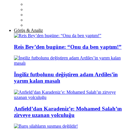
Görüş & Analiz
Reis Bey’den bugüne: “Onu da ben yaptım!”
İngiliz futbolunu değiştiren adam Ardiles’in
yarım kalan masalı
Anfield’dan Karadeniz’e: Mohamed Salah’ın
zirveye uzanan yolculuğu