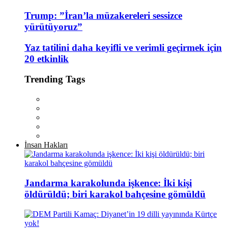
Trump: ”İran’la müzakereleri sessizce
yürütüyoruz”
Yaz tatilini daha keyifli ve verimli geçirmek için
20 etkinlik
Trending Tags
İnsan Hakları
Jandarma karakolunda işkence: İki kişi
öldürüldü; biri karakol bahçesine gömüldü