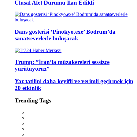
Ulusal Afet Durumu İlan Edildi
Dans gösterisi ‘Pinokyo.exe’ Bodrum’da
sanatseverlerle buluşacak
Trump: ”İran’la müzakereleri sessizce
yürütüyoruz”
Yaz tatilini daha keyifli ve verimli geçirmek için
20 etkinlik
Trending Tags