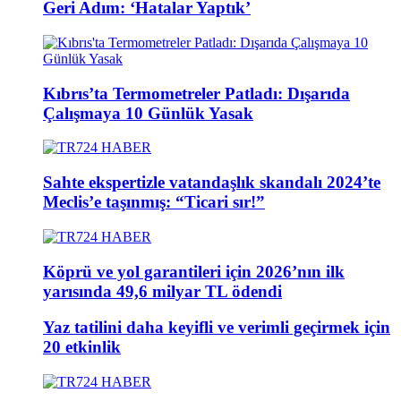
Geri Adım: ‘Hatalar Yaptık’
Kıbrıs’ta Termometreler Patladı: Dışarıda
Çalışmaya 10 Günlük Yasak
Sahte ekspertizle vatandaşlık skandalı 2024’te
Meclis’e taşınmış: “Ticari sır!”
Köprü ve yol garantileri için 2026’nın ilk
yarısında 49,6 milyar TL ödendi
Yaz tatilini daha keyifli ve verimli geçirmek için
20 etkinlik