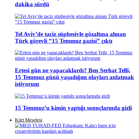
dakika sürdü
Tel Aviv’de taciz şüphesiyle gözaltına alınan
Türk görevli ”15 Temmuz gazisi” çıktı
Ertesi gün ne yapacaklardı? Ben Serhat Telli,
15 Temmuz günü yaşadığım olayları anlatmak
istiyorum
15 Temmuz’u kimin yaptığı sonuçlarında gizli
Kürt Meselesi