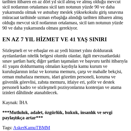
tarihten itibaren en az dört yıl sicil almış ve almış olduğu mevcut
sicil notlarının ortalaması sicil tam notunun yüzde 90 ve daha
yukarısında olmak ve astsubay meslek yüksekokulu giriş sınavına
müracaat tarihinde uzman erbaşlığa alındığı tarihten itibaren almış
olduğu mevcut sicil notlarının ortalaması, sicil tam notunun yüzde
90 ve daha yukarısında olması gerekiyor.
EN AZ 7 YIL HİZMET VE 41 YAŞ SINIRI
Sözleşmeli er ve erbaşlar en az yedi hizmet yılını doldurarak
ayrılanlardan nitelik belgesi olumlu olanlar, ilgili mevzuatlardaki
sınav şartları hariç diğer şartları taşımaları ve başvuru tarihi itibarıyla
41 yaşını doldurmamış olmaları kaydıyla kamu kurum ve
kuruluşlarının infaz ve koruma memuru, çarşı ve mahalle bekçisi,
orman muhafaza memuru, idari gözetim personeli, koruma ve
güvenlik görevlisi, zabıta memuru, itfaiye eri, şoför ve destek
personeli kadro ve sözleşmeli pozisyonlarına kontenjan ve atama
izinleri dâhilinde atanabilecek.
Kaynak: İHA
***Mutluluk, adalet, özgürlük, hukuk, insanlık ve sevgi
paylaştıkça artar***
Tags:
Asker
Kamu
TBMM