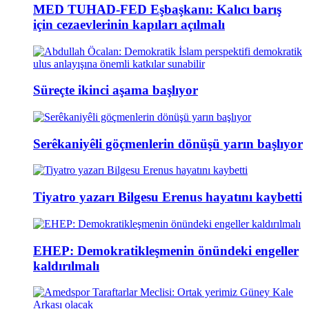
MED TUHAD-FED Eşbaşkanı: Kalıcı barış
için cezaevlerinin kapıları açılmalı
Süreçte ikinci aşama başlıyor
Serêkaniyêli göçmenlerin dönüşü yarın başlıyor
Tiyatro yazarı Bilgesu Erenus hayatını kaybetti
EHEP: Demokratikleşmenin önündeki engeller
kaldırılmalı