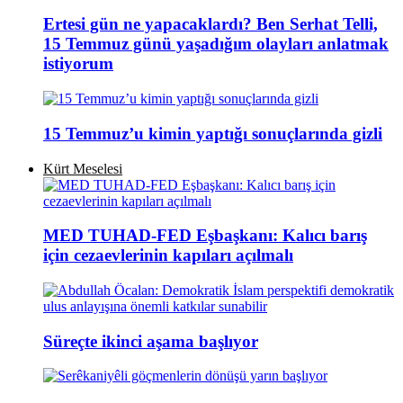
Ertesi gün ne yapacaklardı? Ben Serhat Telli,
15 Temmuz günü yaşadığım olayları anlatmak
istiyorum
15 Temmuz’u kimin yaptığı sonuçlarında gizli
Kürt Meselesi
MED TUHAD-FED Eşbaşkanı: Kalıcı barış
için cezaevlerinin kapıları açılmalı
Süreçte ikinci aşama başlıyor