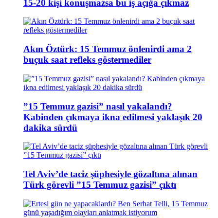
15-20 kişi konuşmazsa bu iş açığa çıkmaz
Akın Öztürk: 15 Temmuz önlenirdi ama 2
buçuk saat refleks göstermediler
”15 Temmuz gazisi” nasıl yakalandı?
Kabinden çıkmaya ikna edilmesi yaklaşık 20
dakika sürdü
Tel Aviv’de taciz şüphesiyle gözaltına alınan
Türk görevli ”15 Temmuz gazisi” çıktı