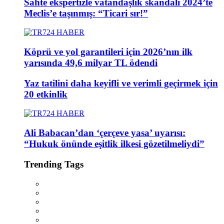
Sahte ekspertizle vatandaşlık skandalı 2024’te
Meclis’e taşınmış: “Ticari sır!”
Köprü ve yol garantileri için 2026’nın ilk
yarısında 49,6 milyar TL ödendi
Yaz tatilini daha keyifli ve verimli geçirmek için
20 etkinlik
Ali Babacan’dan ‘çerçeve yasa’ uyarısı:
“Hukuk önünde eşitlik ilkesi gözetilmeliydi”
Trending Tags