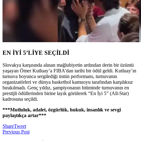
EN İYİ 5’LİYE SEÇİLDİ
Slovakya karşısında alınan mağlubiyetin ardından derin bir üzüntü
yaşayan Ömer Kutluay’a FIBA’dan tarihi bir ödül geldi. Kutluay’ın
turnuva boyunca sergilediği üstün performans, turnuvanın
organizatörleri ve dünya basketbol kamuoyu tarafından karşılıksız
bırakılmadı. Genç yıldız, şampiyonanın bitiminde turnuvanın en
prestijli ödüllerinden birine layık görülerek “En İyi 5” (All-Star)
kadrosuna seçildi.
***Mutluluk, adalet, özgürlük, hukuk, insanlık ve sevgi
paylaştıkça artar***
Share
Tweet
Previous Post