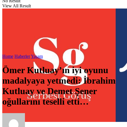
No Result
View All Result
Home
Haberler
Yaşam
Ömer Kutluay’ın iyi oyunu
madalyaya yetmedi: İbrahim
Kutluay ve Demet Şener
oğullarını teselli etti…