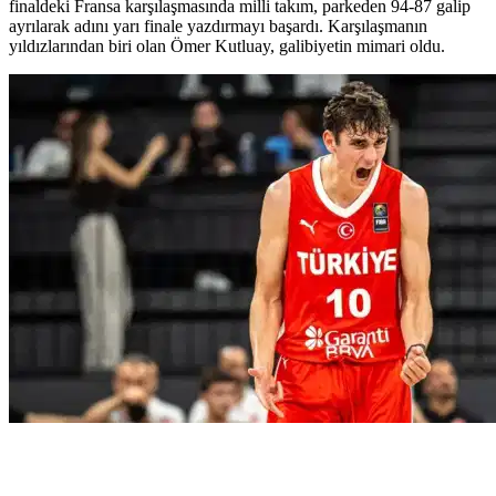
finaldeki Fransa karşılaşmasında milli takım, parkeden 94-87 galip
ayrılarak adını yarı finale yazdırmayı başardı. Karşılaşmanın
yıldızlarından biri olan Ömer Kutluay, galibiyetin mimari oldu.