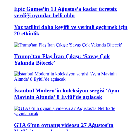
Epic Games’in 13 Ağustos’a kadar ücretsiz
verdiği oyunlar belli oldu
Yaz tatilini daha keyifli ve verimli geçirmek için
20 etkinlik
Trump’tan Flaş İran Çıkışı: ‘Savaş Çok
Yakında Bitecek’
İstanbul Modern’in koleksiyon sergisi ‘Aynı
Mavinin Altında’ 8 Eylül’de açılacak
GTA 6’nın oynanış videosu 27 Ağustos’ta