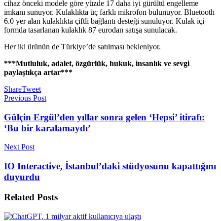
cihaz önceki modele göre yüzde 17 daha iyi gürültü engelleme
imkanı sunuyor. Kulaklıkta üç farklı mikrofon bulunuyor. Bluetooth
6.0 yer alan kulaklıkta çiftli bağlantı desteği sunuluyor. Kulak içi
formda tasarlanan kulaklık 87 eurodan satışa sunulacak.
Her iki ürünün de Türkiye’de satılması bekleniyor.
***Mutluluk, adalet, özgürlük, hukuk, insanlık ve sevgi
paylaştıkça artar***
Share
Tweet
Previous Post
Gülçin Ergül’den yıllar sonra gelen ‘Hepsi’ itirafı:
‘Bu bir karalamaydı’
Next Post
IO Interactive, İstanbul’daki stüdyosunu kapattığını
duyurdu
Related
Posts