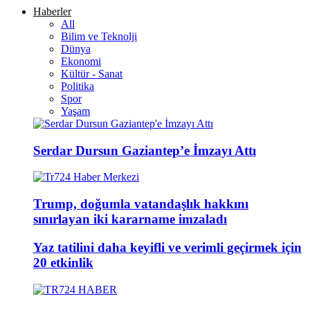
Haberler
All
Bilim ve Teknolji
Dünya
Ekonomi
Kültür - Sanat
Politika
Spor
Yaşam
Serdar Dursun Gaziantep’e İmzayı Attı
Trump, doğumla vatandaşlık hakkını
sınırlayan iki kararname imzaladı
Yaz tatilini daha keyifli ve verimli geçirmek için
20 etkinlik