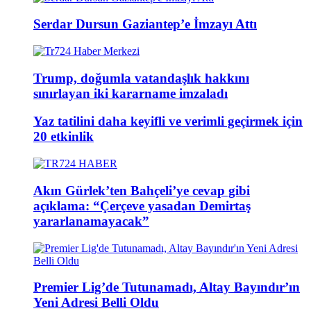
Serdar Dursun Gaziantep’e İmzayı Attı
Trump, doğumla vatandaşlık hakkını
sınırlayan iki kararname imzaladı
Yaz tatilini daha keyifli ve verimli geçirmek için
20 etkinlik
Akın Gürlek’ten Bahçeli’ye cevap gibi
açıklama: “Çerçeve yasadan Demirtaş
yararlanamayacak”
Premier Lig’de Tutunamadı, Altay Bayındır’ın
Yeni Adresi Belli Oldu