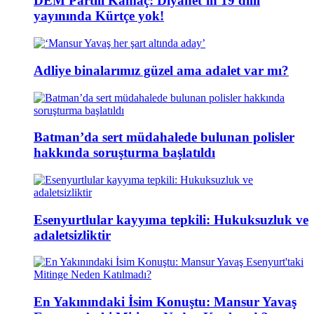
DEM Partili Kamaç: Diyanet’in 19 dilli
yayınında Kürtçe yok!
Adliye binalarımız güzel ama adalet var mı?
Batman’da sert müdahalede bulunan polisler
hakkında soruşturma başlatıldı
Esenyurtlular kayyıma tepkili: Hukuksuzluk ve
adaletsizliktir
En Yakınındaki İsim Konuştu: Mansur Yavaş