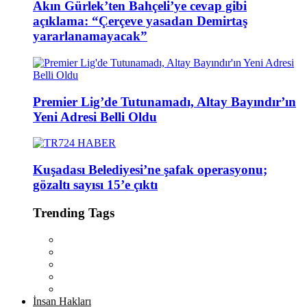
Akın Gürlek’ten Bahçeli’ye cevap gibi
açıklama: “Çerçeve yasadan Demirtaş
yararlanamayacak”
Premier Lig’de Tutunamadı, Altay Bayındır’ın
Yeni Adresi Belli Oldu
Kuşadası Belediyesi’ne şafak operasyonu;
gözaltı sayısı 15’e çıktı
Trending Tags
İnsan Hakları