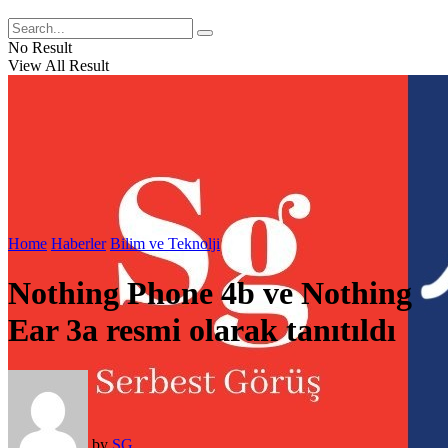
No Result
View All Result
Home
Haberler
Bilim ve Teknolji
Nothing Phone 4b ve Nothing
Ear 3a resmi olarak tanıtıldı
by
SG