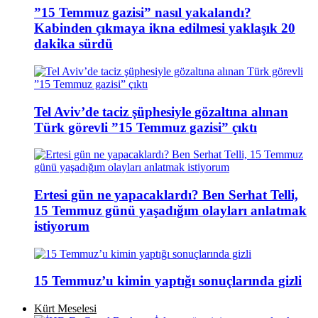
”15 Temmuz gazisi” nasıl yakalandı?
Kabinden çıkmaya ikna edilmesi yaklaşık 20
dakika sürdü
Tel Aviv’de taciz şüphesiyle gözaltına alınan
Türk görevli ”15 Temmuz gazisi” çıktı
Ertesi gün ne yapacaklardı? Ben Serhat Telli,
15 Temmuz günü yaşadığım olayları anlatmak
istiyorum
15 Temmuz’u kimin yaptığı sonuçlarında gizli
Kürt Meselesi