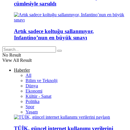
cümlesiyle sarsıldı
Artık sadece koltuğu sallanmıyor,
Infantino’nun en büyük sınavı
No Result
View All Result
Haberler
All
Bilim ve Teknolji
Dünya
Ekonomi
Kültür - Sanat
Politika
Spor
Yaşam
TÜİK, güncel internet kullanımı verilerini