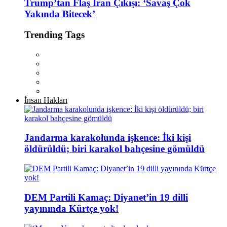
Trump’tan Flaş İran Çıkışı: ‘Savaş Çok
Yakında Bitecek’
Trending Tags
İnsan Hakları
Jandarma karakolunda işkence: İki kişi
öldürüldü; biri karakol bahçesine gömüldü
DEM Partili Kamaç: Diyanet’in 19 dilli
yayınında Kürtçe yok!