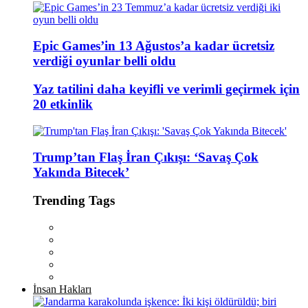
Epic Games’in 13 Ağustos’a kadar ücretsiz
verdiği oyunlar belli oldu
Yaz tatilini daha keyifli ve verimli geçirmek için
20 etkinlik
Trump’tan Flaş İran Çıkışı: ‘Savaş Çok
Yakında Bitecek’
Trending Tags
İnsan Hakları