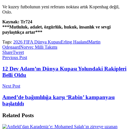
Ve kuzey futbolunun yeni referans noktası artık Kopenhag değil,
Oslo.
Kaynak: Tr724
***Mutluluk, adalet, özgürlük, hukuk, insanlık ve sevgi
paylaştıkça artar***
Tags:
2026 FIFA Dünya Kupası
Erling Haaland
Martin
Odegaard
Norveç Milli Takımı
Share
Tweet
Previous Post
12 Dev Adam’ın Dünya Kupası Yolundaki Rakipleri
Belli Oldu
Next Post
Amed’de bağımlılığa karşı ‘Rabin’ kampanyası
başlatıldı
Related
Posts