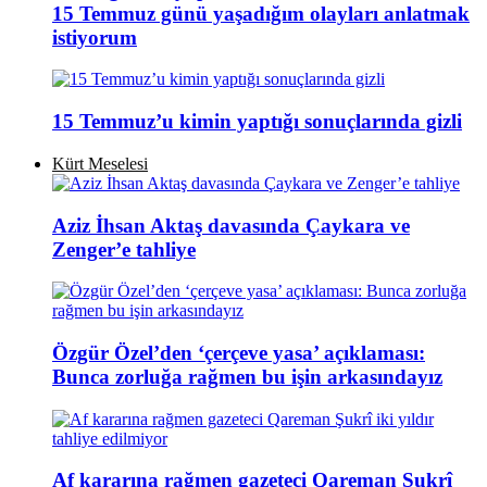
15 Temmuz günü yaşadığım olayları anlatmak
istiyorum
15 Temmuz’u kimin yaptığı sonuçlarında gizli
Kürt Meselesi
Aziz İhsan Aktaş davasında Çaykara ve
Zenger’e tahliye
Özgür Özel’den ‘çerçeve yasa’ açıklaması:
Bunca zorluğa rağmen bu işin arkasındayız
Af kararına rağmen gazeteci Qareman Şukrî