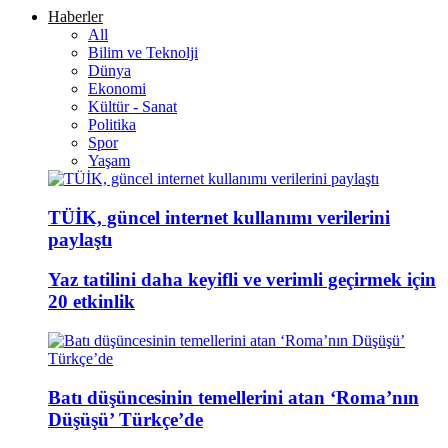
Haberler
All
Bilim ve Teknolji
Dünya
Ekonomi
Kültür - Sanat
Politika
Spor
Yaşam
TÜİK, güncel internet kullanımı verilerini
paylaştı
Yaz tatilini daha keyifli ve verimli geçirmek için
20 etkinlik
Batı düşüncesinin temellerini atan ‘Roma’nın
Düşüşü’ Türkçe’de