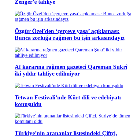
Zenger’e tahliye
Özgür Özel’den ‘çerçeve yasa’ açıklaması:
Bunca zorluğa rağmen bu işin arkasındayız
Af kararına rağmen gazeteci Qareman Şukrî
iki yıldır tahliye edilmiyor
Tetwan Festivali’nde Kürt dili ve edebiyatı
konuşuldu
Türkiye’nin arananlar listesindeki Çiftçi,