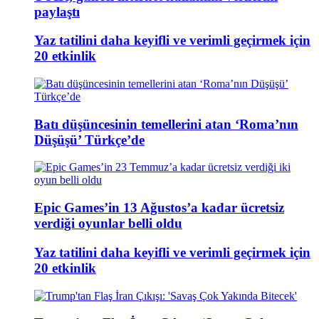
paylaştı
Yaz tatilini daha keyifli ve verimli geçirmek için
20 etkinlik
Batı düşüncesinin temellerini atan ‘Roma’nın
Düşüşü’ Türkçe’de
Epic Games’in 13 Ağustos’a kadar ücretsiz
verdiği oyunlar belli oldu
Yaz tatilini daha keyifli ve verimli geçirmek için
20 etkinlik