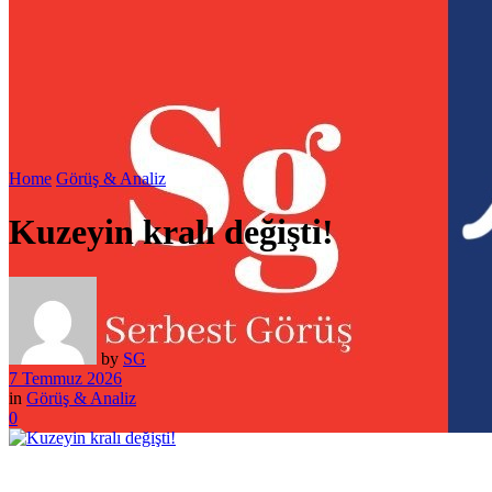
Home
Görüş & Analiz
Kuzeyin kralı değişti!
by
SG
7 Temmuz 2026
in
Görüş & Analiz
0