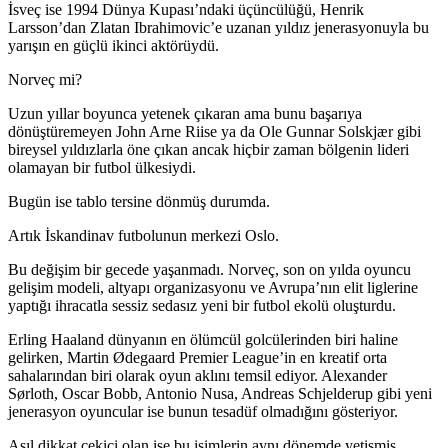
İsveç ise 1994 Dünya Kupası’ndaki üçüncülüğü, Henrik
Larsson’dan Zlatan Ibrahimovic’e uzanan yıldız jenerasyonuyla bu
yarışın en güçlü ikinci aktörüydü.
Norveç mi?
Uzun yıllar boyunca yetenek çıkaran ama bunu başarıya
dönüştüremeyen John Arne Riise ya da Ole Gunnar Solskjær gibi
bireysel yıldızlarla öne çıkan ancak hiçbir zaman bölgenin lideri
olamayan bir futbol ülkesiydi.
Bugün ise tablo tersine dönmüş durumda.
Artık İskandinav futbolunun merkezi Oslo.
Bu değişim bir gecede yaşanmadı. Norveç, son on yılda oyuncu
gelişim modeli, altyapı organizasyonu ve Avrupa’nın elit liglerine
yaptığı ihracatla sessiz sedasız yeni bir futbol ekolü oluşturdu.
Erling Haaland dünyanın en ölümcül golcülerinden biri haline
gelirken, Martin Ødegaard Premier League’in en kreatif orta
sahalarından biri olarak oyun aklını temsil ediyor. Alexander
Sørloth, Oscar Bobb, Antonio Nusa, Andreas Schjelderup gibi yeni
jenerasyon oyuncular ise bunun tesadüf olmadığını gösteriyor.
Asıl dikkat çekici olan ise bu isimlerin aynı dönemde yetişmiş