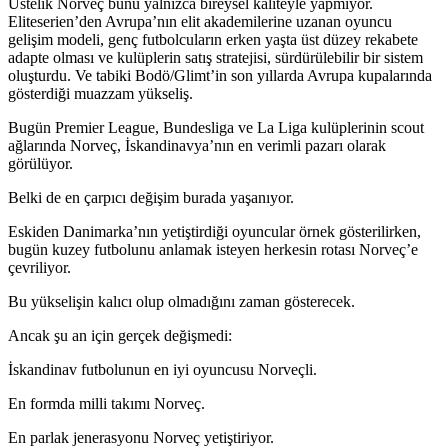
Üstelik Norveç bunu yalnızca bireysel kaliteyle yapmıyor.
Eliteserien’den Avrupa’nın elit akademilerine uzanan oyuncu
gelişim modeli, genç futbolcuların erken yaşta üst düzey rekabete
adapte olması ve kulüplerin satış stratejisi, sürdürülebilir bir sistem
oluşturdu. Ve tabiki Bodö/Glimt’in son yıllarda Avrupa kupalarında
gösterdiği muazzam yükseliş.
Bugün Premier League, Bundesliga ve La Liga kulüplerinin scout
ağlarında Norveç, İskandinavya’nın en verimli pazarı olarak
görülüyor.
Belki de en çarpıcı değişim burada yaşanıyor.
Eskiden Danimarka’nın yetiştirdiği oyuncular örnek gösterilirken,
bugün kuzey futbolunu anlamak isteyen herkesin rotası Norveç’e
çevriliyor.
Bu yükselişin kalıcı olup olmadığını zaman gösterecek.
Ancak şu an için gerçek değişmedi:
İskandinav futbolunun en iyi oyuncusu Norveçli.
En formda milli takımı Norveç.
En parlak jenerasyonu Norveç yetiştiriyor.