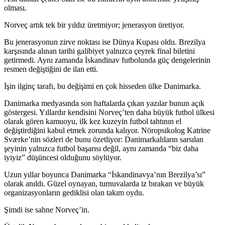
olması.
Norveç artık tek bir yıldız üretmiyor; jenerasyon üretiyor.
Bu jenerasyonun zirve noktası ise Dünya Kupası oldu. Brezilya
karşısında alınan tarihi galibiyet yalnızca çeyrek final biletini
getirmedi. Aynı zamanda İskandinav futbolunda güç dengelerinin
resmen değiştiğini de ilan etti.
İşin ilginç tarafı, bu değişimi en çok hisseden ülke Danimarka.
Danimarka medyasında son haftalarda çıkan yazılar bunun açık
göstergesi. Yıllardır kendisini Norveç’ten daha büyük futbol ülkesi
olarak gören kamuoyu, ilk kez kuzeyin futbol tahtının el
değiştirdiğini kabul etmek zorunda kalıyor. Nöropsikolog Katrine
Sværke’nin sözleri de bunu özetliyor: Danimarkalıların sarsılan
şeyinin yalnızca futbol başarısı değil, aynı zamanda “biz daha
iyiyiz” düşüncesi olduğunu söylüyor.
Uzun yıllar boyunca Danimarka “İskandinavya’nın Brezilya’sı”
olarak anıldı. Güzel oynayan, turnuvalarda iz bırakan ve büyük
organizasyonların gediklisi olan takım oydu.
Şimdi ise sahne Norveç’in.