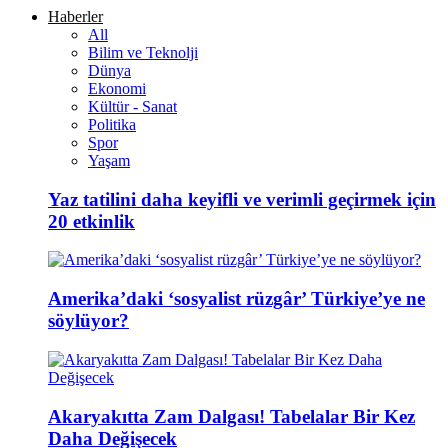
Haberler
All
Bilim ve Teknolji
Dünya
Ekonomi
Kültür - Sanat
Politika
Spor
Yaşam
Yaz tatilini daha keyifli ve verimli geçirmek için
20 etkinlik
Amerika’daki ‘sosyalist rüzgâr’ Türkiye’ye ne
söylüyor?
Akaryakıtta Zam Dalgası! Tabelalar Bir Kez
Daha Değişecek