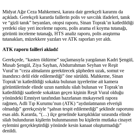
Midyat Ağır Ceza Mahkemesi, karara dair gerekçeli kararını da
açıkladı. Gerekçeli kararda faillerin polis ve savcılık ifadeleri, tanık
ve “gizli tanık” beyanları, otopsi raporu, Sinan Toprak’ın katledildiği
yerdeki olay yeri inceleme raporu, polis arama el koyma tutanağı,
görüntü inceleme tutanağı, HTS analiz raporu, polis araştırma
tutanakları, müzekkere yazıları ve ATK raporları yer aldı.
ATK raporu failleri akladı!
Gerekçede, “kasten öldürme” suçlamasıyla yargılanan Kadri Şengül,
Musab Şengül, Ziya Sayhan, Abdurrahman Seyhan ve Reşit
Vural’ın “ceza almalarını gerektirecek şüpheden uzak, somut ve
inandırıcı delil elde edilemediği” öne sürüldü. Mahkeme, Sinan
Toprak’ın katledildiği sokakta bulunan işyerlerine ait kamera
görüntülerinde elinde uzun namlulu silah bulunan ve Toprak’ın
katledildiği saatlerde sokaktan geçen kişinin Reşit Vural olduğu
yönündeki Emniyet tarafından hazırlanan mukayeseli rapora
rağmen, Adli Tıp Kurumu’nun (ATK) “aydınlatmanın elverişli
olmadığı” gerekçesiyle “şahsın tespit edilemediği” şeklinde raporunu
esas aldı. Kararda, “(…) ilçe genelinde karışıklıklar sırasında elinde
silah bulunduran kişilerin bulunmasının bu kişilerin mutlaka cinayet
eylemini gerçekleştirdiği yönünde kesin kanaat oluşturmadığı”
denildi.