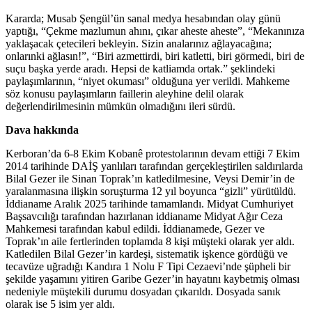
Kararda; Musab Şengül’ün sanal medya hesabından olay günü
yaptığı, “Çekme mazlumun ahını, çıkar aheste aheste”, “Mekanınıza
yaklaşacak çetecileri bekleyin. Sizin analarınız ağlayacağına;
onlarınki ağlasın!”, “Biri azmettirdi, biri katletti, biri görmedi, biri de
suçu başka yerde aradı. Hepsi de katliamda ortak.” şeklindeki
paylaşımlarının, “niyet okuması” olduğuna yer verildi. Mahkeme
söz konusu paylaşımların faillerin aleyhine delil olarak
değerlendirilmesinin mümkün olmadığını ileri sürdü.
Dava hakkında
Kerboran’da 6-8 Ekim Kobanê protestolarının devam ettiği 7 Ekim
2014 tarihinde DAİŞ yanlıları tarafından gerçekleştirilen saldırılarda
Bilal Gezer ile Sinan Toprak’ın katledilmesine, Veysi Demir’in de
yaralanmasına ilişkin soruşturma 12 yıl boyunca “gizli” yürütüldü.
İddianame Aralık 2025 tarihinde tamamlandı. Midyat Cumhuriyet
Başsavcılığı tarafından hazırlanan iddianame Midyat Ağır Ceza
Mahkemesi tarafından kabul edildi. İddianamede, Gezer ve
Toprak’ın aile fertlerinden toplamda 8 kişi müşteki olarak yer aldı.
Katledilen Bilal Gezer’in kardeşi, sistematik işkence gördüğü ve
tecavüze uğradığı Kandıra 1 Nolu F Tipi Cezaevi’nde şüpheli bir
şekilde yaşamını yitiren Garibe Gezer’in hayatını kaybetmiş olması
nedeniyle müştekili durumu dosyadan çıkarıldı. Dosyada sanık
olarak ise 5 isim yer aldı.