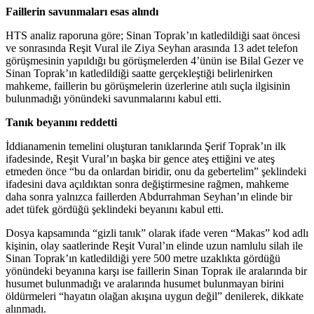
Faillerin savunmaları esas alındı
HTS analiz raporuna göre; Sinan Toprak’ın katledildiği saat öncesi
ve sonrasında Reşit Vural ile Ziya Seyhan arasında 13 adet telefon
görüşmesinin yapıldığı bu görüşmelerden 4’ünün ise Bilal Gezer ve
Sinan Toprak’ın katledildiği saatte gerçekleştiği belirlenirken
mahkeme, faillerin bu görüşmelerin üzerlerine atılı suçla ilgisinin
bulunmadığı yönündeki savunmalarını kabul etti.
Tanık beyanını reddetti
İddianamenin temelini oluşturan tanıklarında Şerif Toprak’ın ilk
ifadesinde, Reşit Vural’ın başka bir gence ateş ettiğini ve ateş
etmeden önce “bu da onlardan biridir, onu da gebertelim” şeklindeki
ifadesini dava açıldıktan sonra değiştirmesine rağmen, mahkeme
daha sonra yalnızca faillerden Abdurrahman Seyhan’ın elinde bir
adet tüfek gördüğü şeklindeki beyanını kabul etti.
Dosya kapsamında “gizli tanık” olarak ifade veren “Makas” kod adlı
kişinin, olay saatlerinde Reşit Vural’ın elinde uzun namlulu silah ile
Sinan Toprak’ın katledildiği yere 500 metre uzaklıkta gördüğü
yönündeki beyanına karşı ise faillerin Sinan Toprak ile aralarında bir
husumet bulunmadığı ve aralarında husumet bulunmayan birini
öldürmeleri “hayatın olağan akışına uygun değil” denilerek, dikkate
alınmadı.