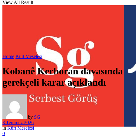
View All Result
Home
Kürt Meselesi
Kobanê Kerboran davasında
gerekçeli karar açıklandı
by
SG
3 Temmuz 2026
in
Kürt Meselesi
0