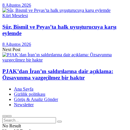
8 Ağustos 2026
Kürt Meselesi
Sûr, Bismil ve Peyas’ta halk uyuşturucuya karşı
eylemde
8 Ağustos 2026
Next Post
PJAK’dan İran’ın saldırılarına dair açıklama:
Özsavunma vazgeçilmez bir haktır
Ana Sayfa
Gizlilik politikası
Görüş & Analiz Gönder
Newsletter
No Result