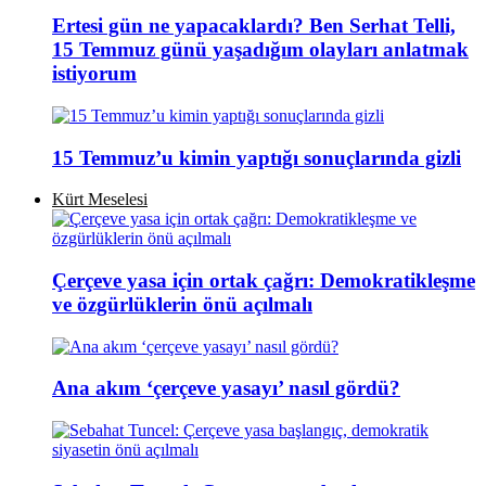
Ertesi gün ne yapacaklardı? Ben Serhat Telli,
15 Temmuz günü yaşadığım olayları anlatmak
istiyorum
15 Temmuz’u kimin yaptığı sonuçlarında gizli
Kürt Meselesi
Çerçeve yasa için ortak çağrı: Demokratikleşme
ve özgürlüklerin önü açılmalı
Ana akım ‘çerçeve yasayı’ nasıl gördü?