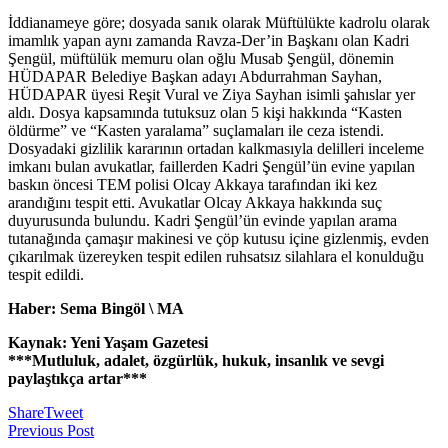
İddianameye göre; dosyada sanık olarak Müftülükte kadrolu olarak
imamlık yapan aynı zamanda Ravza-Der’in Başkanı olan Kadri
Şengül, müftülük memuru olan oğlu Musab Şengül, dönemin
HÜDAPAR Belediye Başkan adayı Abdurrahman Sayhan,
HÜDAPAR üyesi Reşit Vural ve Ziya Sayhan isimli şahıslar yer
aldı. Dosya kapsamında tutuksuz olan 5 kişi hakkında “Kasten
öldürme” ve “Kasten yaralama” suçlamaları ile ceza istendi.
Dosyadaki gizlilik kararının ortadan kalkmasıyla delilleri inceleme
imkanı bulan avukatlar, faillerden Kadri Şengül’ün evine yapılan
baskın öncesi TEM polisi Olcay Akkaya tarafından iki kez
arandığını tespit etti. Avukatlar Olcay Akkaya hakkında suç
duyurusunda bulundu. Kadri Şengül’ün evinde yapılan arama
tutanağında çamaşır makinesi ve çöp kutusu içine gizlenmiş, evden
çıkarılmak üzereyken tespit edilen ruhsatsız silahlara el konulduğu
tespit edildi.
Haber: Sema Bingöl \ MA
Kaynak: Yeni Yaşam Gazetesi
***Mutluluk, adalet, özgürlük, hukuk, insanlık ve sevgi
paylaştıkça artar***
Share
Tweet
Previous Post