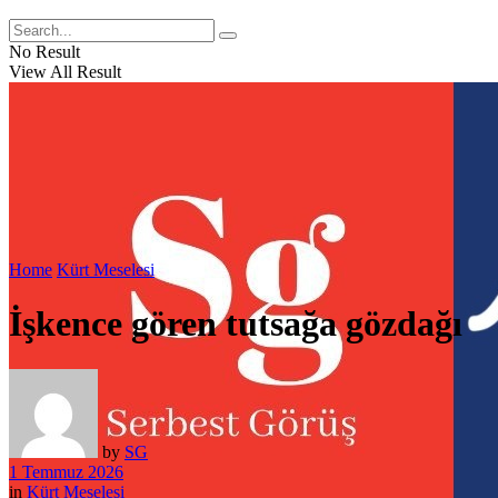
No Result
View All Result
Home
Kürt Meselesi
İşkence gören tutsağa gözdağı
by
SG
1 Temmuz 2026
in
Kürt Meselesi