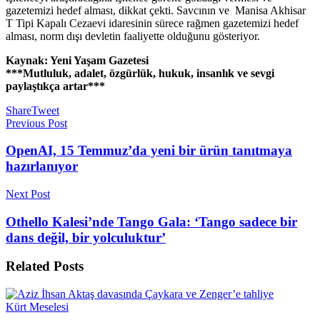
gazetemizi hedef alması, dikkat çekti. Savcının ve Manisa Akhisar
T Tipi Kapalı Cezaevi idaresinin sürece rağmen gazetemizi hedef
alması, norm dışı devletin faaliyette olduğunu gösteriyor.
Kaynak: Yeni Yaşam Gazetesi
***Mutluluk, adalet, özgürlük, hukuk, insanlık ve sevgi
paylaştıkça artar***
Share
Tweet
Previous Post
OpenAI, 15 Temmuz’da yeni bir ürün tanıtmaya
hazırlanıyor
Next Post
Othello Kalesi’nde Tango Gala: ‘Tango sadece bir
dans değil, bir yolculuktur’
Related
Posts
Kürt Meselesi