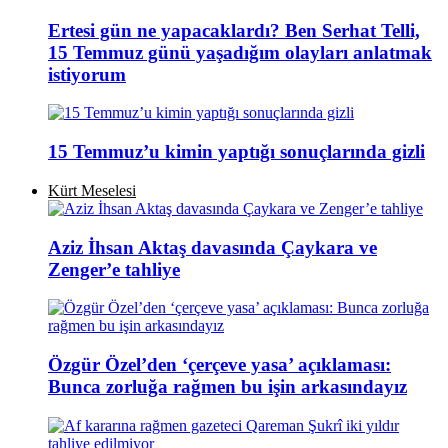
Ertesi gün ne yapacaklardı? Ben Serhat Telli,
15 Temmuz günü yaşadığım olayları anlatmak
istiyorum
15 Temmuz’u kimin yaptığı sonuçlarında gizli
Kürt Meselesi
Aziz İhsan Aktaş davasında Çaykara ve
Zenger’e tahliye
Özgür Özel’den ‘çerçeve yasa’ açıklaması:
Bunca zorluğa rağmen bu işin arkasındayız