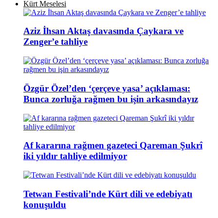
Kürt Meselesi
Aziz İhsan Aktaş davasında Çaykara ve
Zenger’e tahliye
Özgür Özel’den ‘çerçeve yasa’ açıklaması:
Bunca zorluğa rağmen bu işin arkasındayız
Af kararına rağmen gazeteci Qareman Şukrî
iki yıldır tahliye edilmiyor
Tetwan Festivali’nde Kürt dili ve edebiyatı
konuşuldu