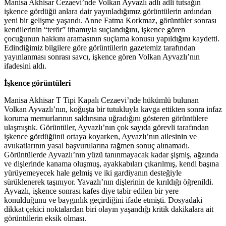
Manisa Akhisar Cezaevi’nde Volkan Ayvazlı adlı adli tutsağın
işkence gördüğü anlara dair yayınladığımız görüntülerin ardından
yeni bir gelişme yaşandı. Anne Fatma Korkmaz, görüntüler sonrası
kendilerinin “terör” ithamıyla suçlandığını, işkence gören
çocuğunun hakkını aramasının suçlama konusu yapıldığını kaydetti.
Edindiğimiz bilgilere göre görüntülerin gazetemiz tarafından
yayınlanması sonrası savcı, işkence gören Volkan Ayvazlı’nın
ifadesini aldı.
İşkence görüntüleri
Manisa Akhisar T Tipi Kapalı Cezaevi’nde hükümlü bulunan
Volkan Ayvazlı’nın, koğuşta bir tutukluyla kavga ettikten sonra infaz
koruma memurlarının saldırısına uğradığını gösteren görüntülere
ulaşmıştık. Görüntüler, Ayvazlı’nın çok sayıda görevli tarafından
işkence gördüğünü ortaya koyarken, Ayvazlı’nın ailesinin ve
avukatlarının yasal başvurularına rağmen sonuç alınamadı.
Görüntülerde Ayvazlı’nın yüzü tanınmayacak kadar şişmiş, ağzında
ve dişlerinde kanama oluşmuş, ayakkabıları çıkarılmış, kendi başına
yürüyemeyecek hale gelmiş ve iki gardiyanın desteğiyle
sürüklenerek taşınıyor. Yavazlı’nın dişlerinin de kırıldığı öğrenildi.
Ayvazlı, işkence sonrası kafes diye tabir edilen bir yere
konulduğunu ve baygınlık geçirdiğini ifade etmişti. Dosyadaki
dikkat çekici noktalardan biri olayın yaşandığı kritik dakikalara ait
görüntülerin eksik olması.