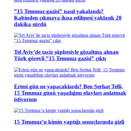
”15 Temmuz gazisi” nasıl yakalandı?
Kabinden çıkmaya ikna edilmesi yaklaşık 20
dakika sürdü
Tel Aviv’de taciz şüphesiyle gözaltına alınan
Türk görevli ”15 Temmuz gazisi” çıktı
Ertesi gün ne yapacaklardı? Ben Serhat Telli,
15 Temmuz günü yaşadığım olayları anlatmak
istiyorum
15 Temmuz’u kimin yaptığı sonuçlarında gizli