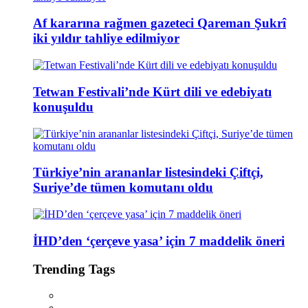
Af kararına rağmen gazeteci Qareman Şukrî
iki yıldır tahliye edilmiyor
Tetwan Festivali’nde Kürt dili ve edebiyatı
konuşuldu
Türkiye’nin arananlar listesindeki Çiftçi,
Suriye’de tümen komutanı oldu
İHD’den ‘çerçeve yasa’ için 7 maddelik öneri
Trending Tags