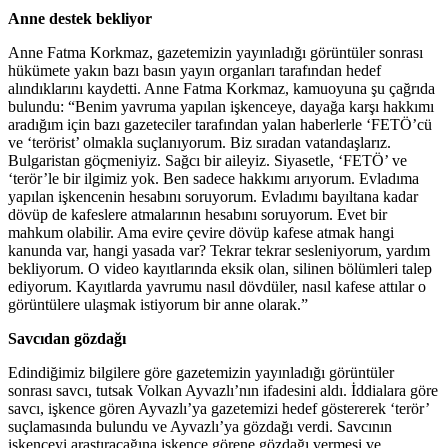
Anne destek bekliyor
Anne Fatma Korkmaz, gazetemizin yayınladığı görüntüler sonrası
hükümete yakın bazı basın yayın organları tarafından hedef
alındıklarını kaydetti. Anne Fatma Korkmaz, kamuoyuna şu çağrıda
bulundu: “Benim yavruma yapılan işkenceye, dayağa karşı hakkımı
aradığım için bazı gazeteciler tarafından yalan haberlerle ‘FETÖ’cü
ve ‘terörist’ olmakla suçlanıyorum. Biz sıradan vatandaşlarız.
Bulgaristan göçmeniyiz. Sağcı bir aileyiz. Siyasetle, ‘FETÖ’ ve
‘terör’le bir ilgimiz yok. Ben sadece hakkımı arıyorum. Evladıma
yapılan işkencenin hesabını soruyorum. Evladımı bayıltana kadar
dövüp de kafeslere atmalarının hesabını soruyorum. Evet bir
mahkum olabilir. Ama evire çevire dövüp kafese atmak hangi
kanunda var, hangi yasada var? Tekrar tekrar sesleniyorum, yardım
bekliyorum. O video kayıtlarında eksik olan, silinen bölümleri talep
ediyorum. Kayıtlarda yavrumu nasıl dövdüler, nasıl kafese attılar o
görüntülere ulaşmak istiyorum bir anne olarak.”
Savcıdan gözdağı
Edindiğimiz bilgilere göre gazetemizin yayınladığı görüntüler
sonrası savcı, tutsak Volkan Ayvazlı’nın ifadesini aldı. İddialara göre
savcı, işkence gören Ayvazlı’ya gazetemizi hedef göstererek ‘terör’
suçlamasında bulundu ve Ayvazlı’ya gözdağı verdi. Savcının
işkenceyi araştıracağına işkence görene gözdağı vermesi ve