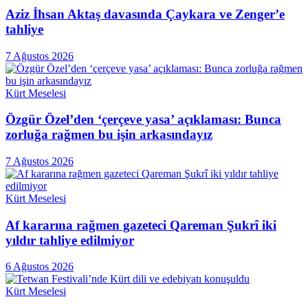
Aziz İhsan Aktaş davasında Çaykara ve Zenger’e
tahliye
7 Ağustos 2026
Kürt Meselesi
Özgür Özel’den ‘çerçeve yasa’ açıklaması: Bunca
zorluğa rağmen bu işin arkasındayız
7 Ağustos 2026
Kürt Meselesi
Af kararına rağmen gazeteci Qareman Şukrî iki
yıldır tahliye edilmiyor
6 Ağustos 2026
Kürt Meselesi