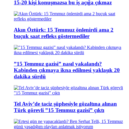
15-20 kişi konuşmazsa bu iş açığa çıkmaz
Akın Öztürk: 15 Temmuz önlenirdi ama 2
buçuk saat refleks göstermediler
”15 Temmuz gazisi” nasıl yakalandı?
Kabinden çıkmaya ikna edilmesi yaklaşık 20
dakika sürdü
Tel Aviv’de taciz şüphesiyle gözaltına alınan
Türk görevli ”15 Temmuz gazisi” çıktı