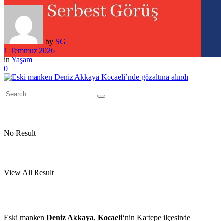
by
SG
1 Temmuz 2026
in
Yaşam
0
No Result
View All Result
Eski manken
Deniz Akkaya
,
Kocaeli
‘nin Kartepe ilçesinde