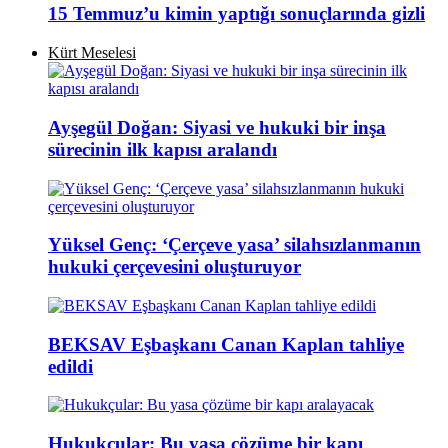
15 Temmuz’u kimin yaptığı sonuçlarında gizli
Kürt Meselesi
Ayşegül Doğan: Siyasi ve hukuki bir inşa
sürecinin ilk kapısı aralandı
Yüksel Genç: ‘Çerçeve yasa’ silahsızlanmanın
hukuki çerçevesini oluşturuyor
BEKSAV Eşbaşkanı Canan Kaplan tahliye
edildi
Hukukçular: Bu yasa çözüme bir kapı