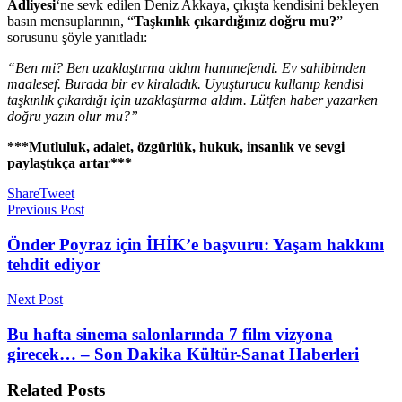
Adliyesi
‘ne sevk edilen Deniz Akkaya, çıkışta kendisini bekleyen
basın mensuplarının, “
Taşkınlık çıkardığınız doğru mu?
”
sorusunu şöyle yanıtladı:
“Ben mi? Ben uzaklaştırma aldım hanımefendi. Ev sahibimden
maalesef. Burada bir ev kiraladık. Uyuşturucu kullanıp kendisi
taşkınlık çıkardığı için uzaklaştırma aldım. Lütfen haber yazarken
doğru yazın olur mu?”
***Mutluluk, adalet, özgürlük, hukuk, insanlık ve sevgi
paylaştıkça artar***
Share
Tweet
Previous Post
Önder Poyraz için İHİK’e başvuru: Yaşam hakkını
tehdit ediyor
Next Post
Bu hafta sinema salonlarında 7 film vizyona
girecek… – Son Dakika Kültür-Sanat Haberleri
Related
Posts