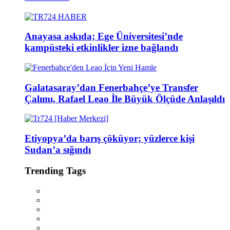
Anayasa askıda; Ege Üniversitesi’nde
kampüsteki etkinlikler izne bağlandı
Galatasaray’dan Fenerbahçe’ye Transfer
Çalımı, Rafael Leao İle Büyük Ölçüde Anlaşıldı
Etiyopya’da barış çöküyor; yüzlerce kişi
Sudan’a sığındı
Trending Tags