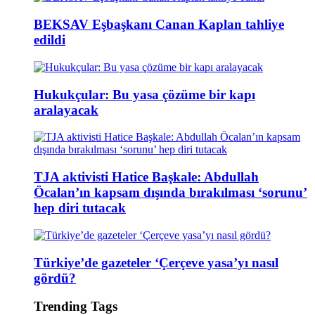
BEKSAV Eşbaşkanı Canan Kaplan tahliye
edildi
Hukukçular: Bu yasa çözüme bir kapı
aralayacak
TJA aktivisti Hatice Başkale: Abdullah
Öcalan’ın kapsam dışında bırakılması ‘sorunu’
hep diri tutacak
Türkiye’de gazeteler ‘Çerçeve yasa’yı nasıl
gördü?
Trending Tags