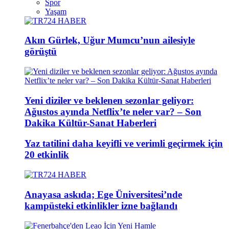
Spor
Yaşam
Akın Gürlek, Uğur Mumcu’nun ailesiyle
görüştü
Yeni diziler ve beklenen sezonlar geliyor:
Ağustos ayında Netflix’te neler var? – Son
Dakika Kültür-Sanat Haberleri
Yaz tatilini daha keyifli ve verimli geçirmek için
20 etkinlik
Anayasa askıda; Ege Üniversitesi’nde
kampüsteki etkinlikler izne bağlandı