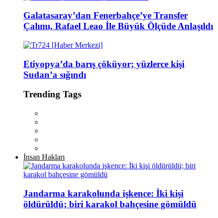
Galatasaray’dan Fenerbahçe’ye Transfer
Çalımı, Rafael Leao İle Büyük Ölçüde Anlaşıldı
Etiyopya’da barış çöküyor; yüzlerce kişi
Sudan’a sığındı
Trending Tags
İnsan Hakları
Jandarma karakolunda işkence: İki kişi
öldürüldü; biri karakol bahçesine gömüldü