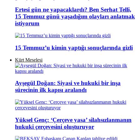
Ertesi gün ne yapacaklardı? Ben Serhat Telli,
15 Temmuz günü yaşadığım olayları anlatmak
istiyorum
15 Temmuz’u kimin yaptığı sonuçlarında gizli
Kürt Meselesi
Ayşegül Doğan: Siyasi ve hukuki bir inşa
sürecinin ilk kapısı aralandı
Yüksel Genç: ‘Çerçeve yasa’ silahsızlanmanın
hukuki çerçevesini oluşturuyor