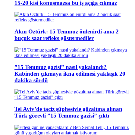
15-20 kişi konuşmazsa bu iş açığa çıkmaz
Akın Öztürk: 15 Temmuz önlenirdi ama 2
buçuk saat refleks göstermediler
”15 Temmuz gazisi” nasıl yakalandı?
Kabinden çıkmaya ikna edilmesi yaklaşık 20
dakika sürdü
Tel Aviv’de taciz şüphesiyle gözaltına alınan
Türk görevli ”15 Temmuz gazisi” çıktı