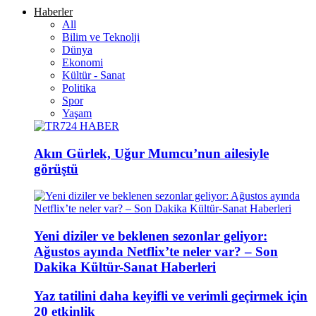
Haberler
All
Bilim ve Teknolji
Dünya
Ekonomi
Kültür - Sanat
Politika
Spor
Yaşam
Akın Gürlek, Uğur Mumcu’nun ailesiyle
görüştü
Yeni diziler ve beklenen sezonlar geliyor:
Ağustos ayında Netflix’te neler var? – Son
Dakika Kültür-Sanat Haberleri
Yaz tatilini daha keyifli ve verimli geçirmek için
20 etkinlik