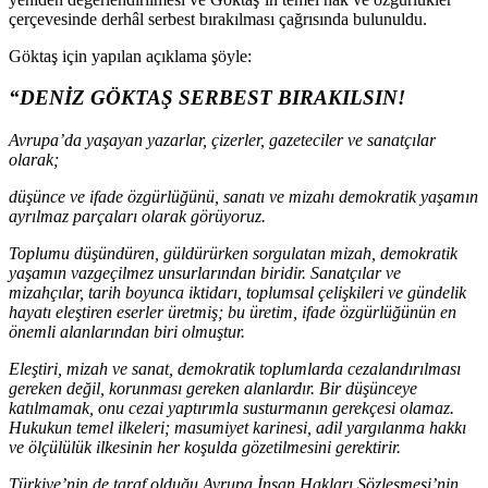
çerçevesinde derhâl serbest bırakılması çağrısında bulunuldu.
Göktaş için yapılan açıklama şöyle:
“DENİZ GÖKTAŞ SERBEST BIRAKILSIN!
Avrupa’da yaşayan yazarlar, çizerler, gazeteciler ve sanatçılar
olarak;
düşünce ve ifade özgürlüğünü, sanatı ve mizahı demokratik yaşamın
ayrılmaz parçaları olarak görüyoruz.
Toplumu düşündüren, güldürürken sorgulatan mizah, demokratik
yaşamın vazgeçilmez unsurlarından biridir. Sanatçılar ve
mizahçılar, tarih boyunca iktidarı, toplumsal çelişkileri ve gündelik
hayatı eleştiren eserler üretmiş; bu üretim, ifade özgürlüğünün en
önemli alanlarından biri olmuştur.
Eleştiri, mizah ve sanat, demokratik toplumlarda cezalandırılması
gereken değil, korunması gereken alanlardır. Bir düşünceye
katılmamak, onu cezai yaptırımla susturmanın gerekçesi olamaz.
Hukukun temel ilkeleri; masumiyet karinesi, adil yargılanma hakkı
ve ölçülülük ilkesinin her koşulda gözetilmesini gerektirir.
Türkiye’nin de taraf olduğu Avrupa İnsan Hakları Sözleşmesi’nin