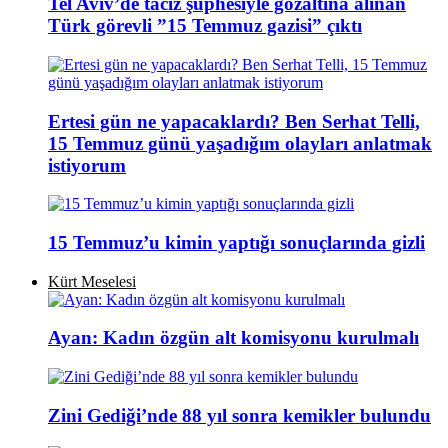
Tel Aviv’de taciz şüphesiyle gözaltına alınan
Türk görevli ”15 Temmuz gazisi” çıktı
Ertesi gün ne yapacaklardı? Ben Serhat Telli,
15 Temmuz günü yaşadığım olayları anlatmak
istiyorum
15 Temmuz’u kimin yaptığı sonuçlarında gizli
Kürt Meselesi
Ayan: Kadın özgün alt komisyonu kurulmalı
Zini Gediği’nde 88 yıl sonra kemikler bulundu