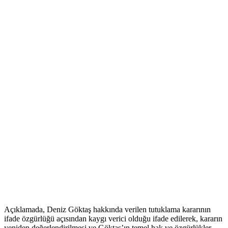
Açıklamada, Deniz Göktaş hakkında verilen tutuklama kararının
ifade özgürlüğü açısından kaygı verici olduğu ifade edilerek, kararın
yeniden değerlendirilmesi ve Göktaş’ın temel hak ve özgürlükler