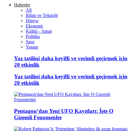
Haberler
All
Bilim ve Teknolji
Dünya
Ekonomi
Kültür - Sanat
Politika
Spor
Yaşam
Yaz tatilini daha keyifli ve verimli geçirmek için
20 etkinlik
Yaz tatilini daha keyifli ve verimli geçirmek için
20 etkinlik
Pentagon’dan Yeni UFO Kayıtları: İşte O
Gizemli Fenomenler