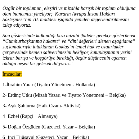
Özgür bir toplumun, eleştiri ve mizahla barışık bir toplum olduğuna
olan inancımızı yineliyor; Kararın Avrupa İnsan Hakları
Sözleşmesi’nin 10. maddesi ışığında yeniden değerlendirilmesini
talep ediyoruz.
Son gösterisinde kullandığı bazı mizahi ifadeler gerekçe gösterilerek
“Cumhurbaşkanına hakaret” ve “dini değerleri alenen aşağılama”
suçlamalarıyla tutuklanan Göktaş’ın temel hak ve özgürlükler
çerçevesinde hemen salıverilmesini bekliyor, kutuplaşmanın yerini
tekrar barışa ve hoşgörüye bıraktığı, özgür düşüncenin egemen
olduğu neşeli bir gelecek diliyoruz.”
İmzacılar:
1-İbrahim Yarar (Tiyatro Yönetmeni- Hollanda)
2- Erdinç Utku (Mizah Yazarı ve Tiyatro Yönetmeni – Belçika)
3- Aşık Şahturna (Halk Ozanı- Aktivist)
4- Ezhel (Rapçi – Almanya)
5- Doğan Özgüden (Gazeteci, Yazar – Belçika)
6- İnci Tuğsavul (Gazeteci, Yazar – Belçika)