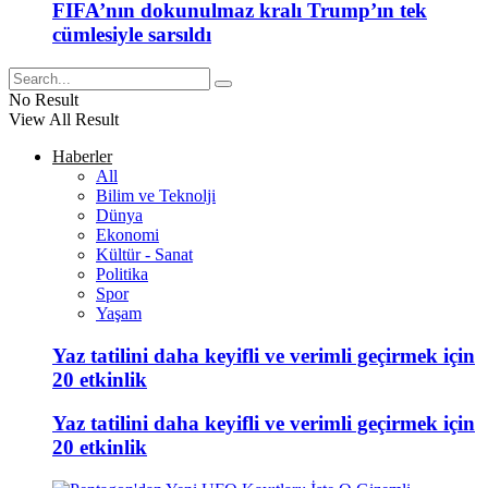
FIFA’nın dokunulmaz kralı Trump’ın tek
cümlesiyle sarsıldı
No Result
View All Result
Haberler
All
Bilim ve Teknolji
Dünya
Ekonomi
Kültür - Sanat
Politika
Spor
Yaşam
Yaz tatilini daha keyifli ve verimli geçirmek için
20 etkinlik
Yaz tatilini daha keyifli ve verimli geçirmek için
20 etkinlik