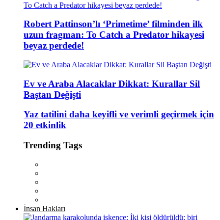
Robert Pattinson’lı ‘Primetime’ filminden ilk
uzun fragman: To Catch a Predator hikayesi
beyaz perdede!
Ev ve Araba Alacaklar Dikkat: Kurallar Sil
Baştan Değişti
Yaz tatilini daha keyifli ve verimli geçirmek için
20 etkinlik
Trending Tags
İnsan Hakları