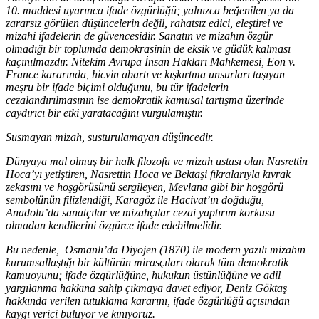
10. maddesi uyarınca ifade özgürlüğü; yalnızca beğenilen ya da
zararsız görülen düşüncelerin değil, rahatsız edici, eleştirel ve
mizahi ifadelerin de güvencesidir. Sanatın ve mizahın özgür
olmadığı bir toplumda demokrasinin de eksik ve güdük kalması
kaçınılmazdır. Nitekim Avrupa İnsan Hakları Mahkemesi, Eon v.
France kararında, hicvin abartı ve kışkırtma unsurları taşıyan
meşru bir ifade biçimi olduğunu, bu tür ifadelerin
cezalandırılmasının ise demokratik kamusal tartışma üzerinde
caydırıcı bir etki yaratacağını vurgulamıştır.
Susmayan mizah, susturulamayan düşüncedir.
Dünyaya mal olmuş bir halk filozofu ve mizah ustası olan Nasrettin
Hoca’yı yetiştiren, Nasrettin Hoca ve Bektaşi fıkralarıyla kıvrak
zekasını ve hoşgörüsünü sergileyen, Mevlana gibi bir hoşgörü
sembolünün filizlendiği, Karagöz ile Hacivat’ın doğduğu,
Anadolu’da sanatçılar ve mizahçılar cezai yaptırım korkusu
olmadan kendilerini özgürce ifade edebilmelidir.
Bu nedenle, Osmanlı’da Diyojen (1870) ile modern yazılı mizahın
kurumsallaştığı bir kültürün mirasçıları olarak tüm demokratik
kamuoyunu; ifade özgürlüğüne, hukukun üstünlüğüne ve adil
yargılanma hakkına sahip çıkmaya davet ediyor, Deniz Göktaş
hakkında verilen tutuklama kararını, ifade özgürlüğü açısından
kaygı verici buluyor ve kınıyoruz.