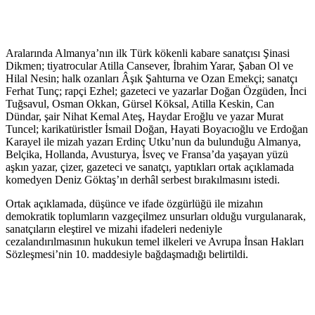
Aralarında Almanya’nın ilk Türk kökenli kabare sanatçısı Şinasi
Dikmen; tiyatrocular Atilla Cansever, İbrahim Yarar, Şaban Ol ve
Hilal Nesin; halk ozanları Âşık Şahturna ve Ozan Emekçi; sanatçı
Ferhat Tunç; rapçi Ezhel; gazeteci ve yazarlar Doğan Özgüden, İnci
Tuğsavul, Osman Okkan, Gürsel Köksal, Atilla Keskin, Can
Dündar, şair Nihat Kemal Ateş, Haydar Eroğlu ve yazar Murat
Tuncel; karikatüristler İsmail Doğan, Hayati Boyacıoğlu ve Erdoğan
Karayel ile mizah yazarı Erdinç Utku’nun da bulunduğu Almanya,
Belçika, Hollanda, Avusturya, İsveç ve Fransa’da yaşayan yüzü
aşkın yazar, çizer, gazeteci ve sanatçı, yaptıkları ortak açıklamada
komedyen Deniz Göktaş’ın derhâl serbest bırakılmasını istedi.
Ortak açıklamada, düşünce ve ifade özgürlüğü ile mizahın
demokratik toplumların vazgeçilmez unsurları olduğu vurgulanarak,
sanatçıların eleştirel ve mizahi ifadeleri nedeniyle
cezalandırılmasının hukukun temel ilkeleri ve Avrupa İnsan Hakları
Sözleşmesi’nin 10. maddesiyle bağdaşmadığı belirtildi.