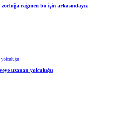
a zorluğa rağmen bu işin arkasındayız
veye uzanan yolculuğu