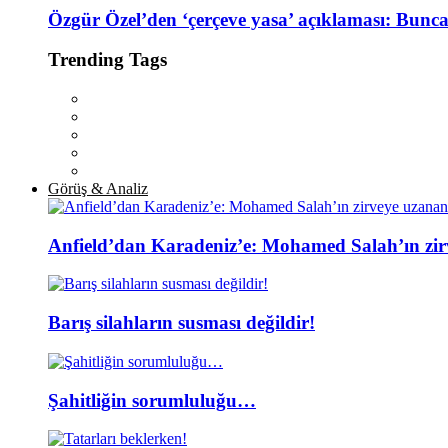
Özgür Özel’den ‘çerçeve yasa’ açıklaması: Bunc
Trending Tags
Görüş & Analiz
Anfield’dan Karadeniz’e: Mohamed Salah’ın zir
Barış silahların susması değildir!
Şahitliğin sorumluluğu…