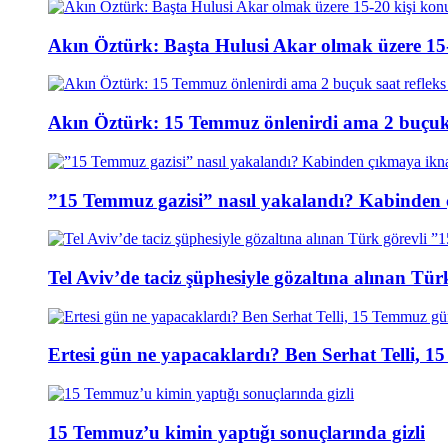
Akın Öztürk: Başta Hulusi Akar olmak üzere 15-
Akın Öztürk: 15 Temmuz önlenirdi ama 2 buçuk s
”15 Temmuz gazisi” nasıl yakalandı? Kabinden 
Tel Aviv’de taciz şüphesiyle gözaltına alınan Tür
Ertesi gün ne yapacaklardı? Ben Serhat Telli, 
15 Temmuz’u kimin yaptığı sonuçlarında gizli