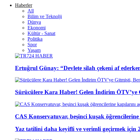
Haberler
All
Bilim ve Teknolji
Dünya
Ekonomi
Kültür - Sanat
Politika
Spor
Yaşam
Ertuğrul Günay: “Devlete silah çekeni af ederke
Sürücülere Kara Haber! Gelen İndirim ÖTV’ye G
CAS Konservatuvar, beşinci kuşak öğrencilerine 
Yaz tatilini daha keyifli ve verimli geçirmek için 