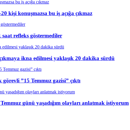
20 kişi konuşmazsa bu iş açığa çıkmaz
aat refleks göstermediler
çıkmaya ikna edilmesi yaklaşık 20 dakika sürdü
k görevli ”15 Temmuz gazisi” çıktı
15 Temmuz günü yaşadığım olayları anlatmak istiyorum