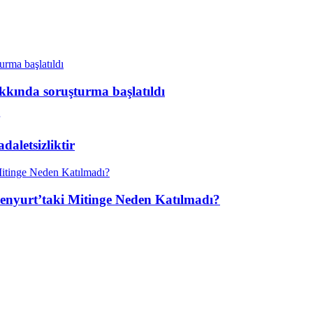
kkında soruşturma başlatıldı
aletsizliktir
enyurt’taki Mitinge Neden Katılmadı?