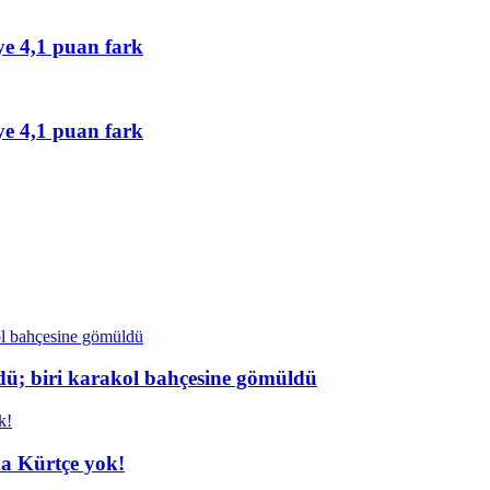
ye 4,1 puan fark
ye 4,1 puan fark
dü; biri karakol bahçesine gömüldü
da Kürtçe yok!