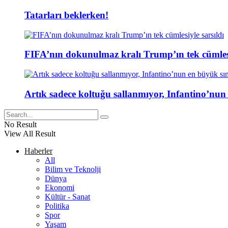
Tatarları beklerken!
FIFA’nın dokunulmaz kralı Trump’ın tek cümlesi
Artık sadece koltuğu sallanmıyor, Infantino’nun
No Result
View All Result
Haberler
All
Bilim ve Teknolji
Dünya
Ekonomi
Kültür - Sanat
Politika
Spor
Yaşam