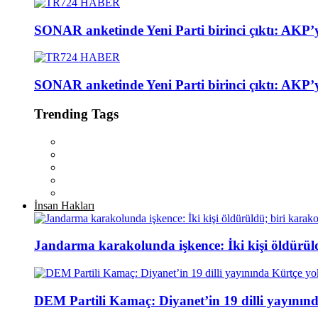
SONAR anketinde Yeni Parti birinci çıktı: AKP’
SONAR anketinde Yeni Parti birinci çıktı: AKP’
Trending Tags
İnsan Hakları
Jandarma karakolunda işkence: İki kişi öldürül
DEM Partili Kamaç: Diyanet’in 19 dilli yayının