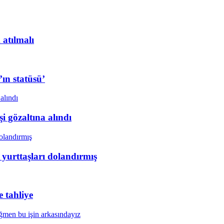
 atılmalı
ın statüsü’
i gözaltına alındı
 yurttaşları dolandırmış
 tahliye