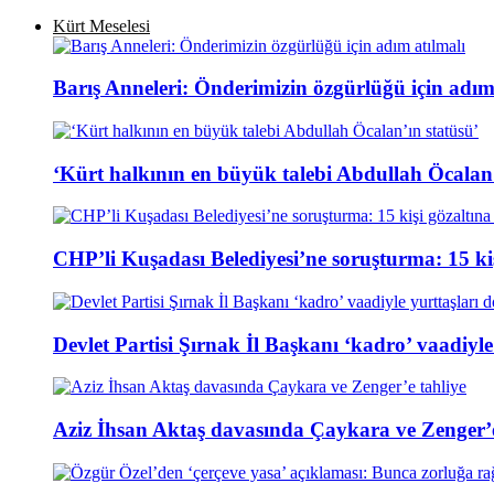
Kürt Meselesi
Barış Anneleri: Önderimizin özgürlüğü için adım
‘Kürt halkının en büyük talebi Abdullah Öcalan’
CHP’li Kuşadası Belediyesi’ne soruşturma: 15 kiş
Devlet Partisi Şırnak İl Başkanı ‘kadro’ vaadiyle
Aziz İhsan Aktaş davasında Çaykara ve Zenger’e