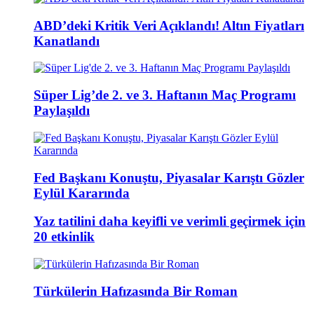
ABD’deki Kritik Veri Açıklandı! Altın Fiyatları
Kanatlandı
Süper Lig’de 2. ve 3. Haftanın Maç Programı
Paylaşıldı
Fed Başkanı Konuştu, Piyasalar Karıştı Gözler
Eylül Kararında
Yaz tatilini daha keyifli ve verimli geçirmek için
20 etkinlik
Türkülerin Hafızasında Bir Roman