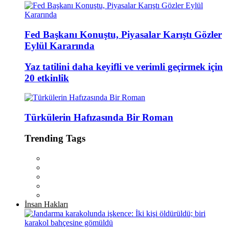
Fed Başkanı Konuştu, Piyasalar Karıştı Gözler
Eylül Kararında
Yaz tatilini daha keyifli ve verimli geçirmek için
20 etkinlik
Türkülerin Hafızasında Bir Roman
Trending Tags
İnsan Hakları