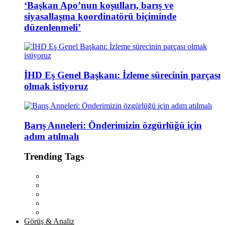
‘Başkan Apo’nun koşulları, barış ve
siyasallaşma koordinatörü biçiminde
düzenlenmeli’
İHD Eş Genel Başkanı: İzleme sürecinin parçası
olmak istiyoruz
Barış Anneleri: Önderimizin özgürlüğü için
adım atılmalı
Trending Tags
Görüş & Analiz