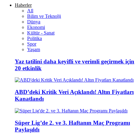
Haberler
All
Bilim ve Teknolji
Dünya
Ekonomi
Kültür - Sanat
Politika
Spor
Yaşam
Yaz tatilini daha keyifli ve verimli geçirmek için
20 etkinlik
ABD’deki Kritik Veri Açıklandı! Altın Fiyatları
Kanatlandı
Süper Lig’de 2. ve 3. Haftanın Maç Programı
Paylaşıldı