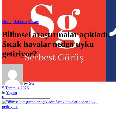
Home
Haberler
Yaşam
Bilimsel araştırmalar açıkladı:
Sıcak havalar neden uyku
getiriyor?
by
SG
5 Temmuz 2026
in
Yaşam
0