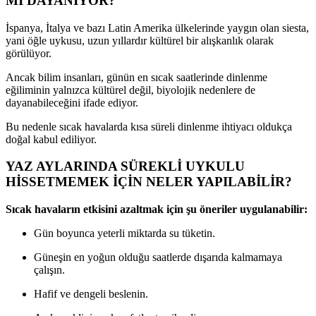
Mİ DAYANIYOR?
İspanya, İtalya ve bazı Latin Amerika ülkelerinde yaygın olan siesta,
yani öğle uykusu, uzun yıllardır kültürel bir alışkanlık olarak
görülüyor.
Ancak bilim insanları, günün en sıcak saatlerinde dinlenme
eğiliminin yalnızca kültürel değil, biyolojik nedenlere de
dayanabileceğini ifade ediyor.
Bu nedenle sıcak havalarda kısa süreli dinlenme ihtiyacı oldukça
doğal kabul ediliyor.
YAZ AYLARINDA SÜREKLİ UYKULU
HİSSETMEMEK İÇİN NELER YAPILABİLİR?
Sıcak havaların etkisini azaltmak için şu öneriler uygulanabilir:
Gün boyunca yeterli miktarda su tüketin.
Güneşin en yoğun olduğu saatlerde dışarıda kalmamaya
çalışın.
Hafif ve dengeli beslenin.