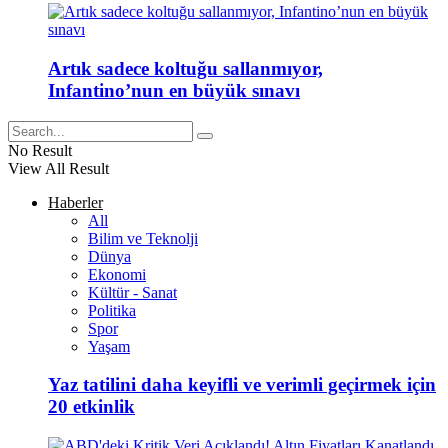
Artık sadece koltuğu sallanmıyor,
Infantino’nun en büyük sınavı
No Result
View All Result
Haberler
All
Bilim ve Teknolji
Dünya
Ekonomi
Kültür - Sanat
Politika
Spor
Yaşam
Yaz tatilini daha keyifli ve verimli geçirmek için
20 etkinlik