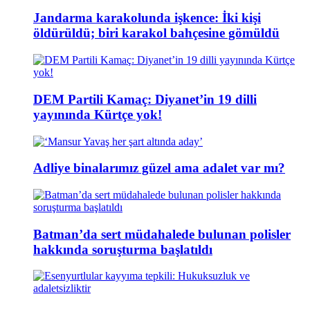
Jandarma karakolunda işkence: İki kişi
öldürüldü; biri karakol bahçesine gömüldü
DEM Partili Kamaç: Diyanet’in 19 dilli
yayınında Kürtçe yok!
Adliye binalarımız güzel ama adalet var mı?
Batman’da sert müdahalede bulunan polisler
hakkında soruşturma başlatıldı