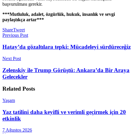
başvurulması gerekir.
***Mutluluk, adalet, özgürlük, hukuk, insanlık ve sevgi
paylaştıkça artar***
Share
Tweet
Previous Post
Hatay’da gözaltılara tepki: Mücadeleyi sürdüreceğiz
Next Post
Zelenskiy ile Trump Görüştü: Ankara’da Bir Araya
Gelecekler
Related
Posts
Yaşam
Yaz tatilini daha keyifli ve verimli geçirmek için 20
etkinlik
7 Ağustos 2026