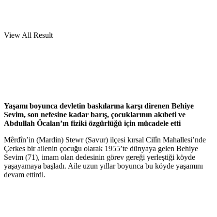
View All Result
Yaşamı boyunca devletin baskılarına karşı direnen Behiye
Sevim, son nefesine kadar barış, çocuklarının akıbeti ve
Abdullah Öcalan’ın fiziki özgürlüğü için mücadele etti
Mêrdîn’in (Mardin) Stewr (Savur) ilçesi kırsal Cilîn Mahallesi’nde
Çerkes bir ailenin çocuğu olarak 1955’te dünyaya gelen Behiye
Sevim (71), imam olan dedesinin görev gereği yerleştiği köyde
yaşayamaya başladı. Aile uzun yıllar boyunca bu köyde yaşamını
devam ettirdi.