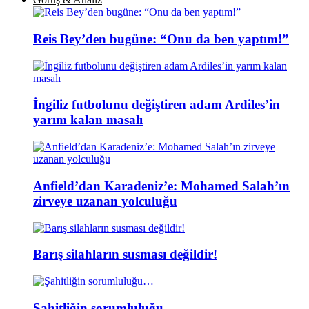
Reis Bey’den bugüne: “Onu da ben yaptım!”
İngiliz futbolunu değiştiren adam Ardiles’in
yarım kalan masalı
Anfield’dan Karadeniz’e: Mohamed Salah’ın
zirveye uzanan yolculuğu
Barış silahların susması değildir!
Şahitliğin sorumluluğu…