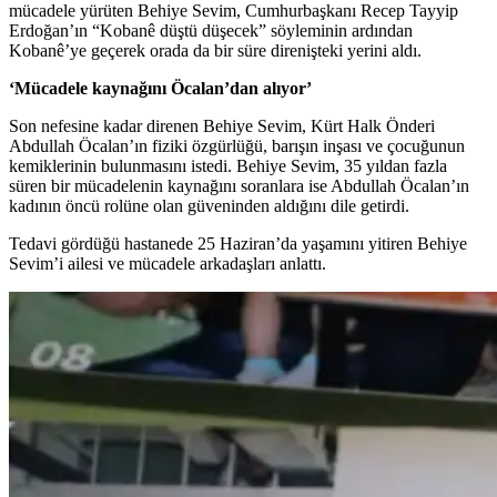
mücadele yürüten Behiye Sevim, Cumhurbaşkanı Recep Tayyip
Erdoğan’ın “Kobanê düştü düşecek” söyleminin ardından
Kobanê’ye geçerek orada da bir süre direnişteki yerini aldı.
‘Mücadele kaynağını Öcalan’dan alıyor’
Son nefesine kadar direnen Behiye Sevim, Kürt Halk Önderi
Abdullah Öcalan’ın fiziki özgürlüğü, barışın inşası ve çocuğunun
kemiklerinin bulunmasını istedi. Behiye Sevim, 35 yıldan fazla
süren bir mücadelenin kaynağını soranlara ise Abdullah Öcalan’ın
kadının öncü rolüne olan güveninden aldığını dile getirdi.
Tedavi gördüğü hastanede 25 Haziran’da yaşamını yitiren Behiye
Sevim’i ailesi ve mücadele arkadaşları anlattı.