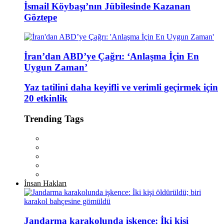
İsmail Köybaşı’nın Jübilesinde Kazanan
Göztepe
İran’dan ABD’ye Çağrı: ‘Anlaşma İçin En
Uygun Zaman’
Yaz tatilini daha keyifli ve verimli geçirmek için
20 etkinlik
Trending Tags
İnsan Hakları
Jandarma karakolunda işkence: İki kişi