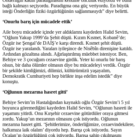
Önderliğin kadın paradigmasını kendine öncülük ediyordu ve buna
bağlı kalmayı seçiyordu. Paradigma ona güç veriyordu. En büyük
isteği Önderliğin fiziki özgürlüğünün sağlanmasıydı” diye belirtti.
‘Onurlu barış için mücadele ettik’
Aile boyu mücadele içinde yer aldıklarını kaydeden Halid Sevim,
“Oğlum Yakup 1999’da Şehit düştü. Kızım Kısmet, Kobanê’de;
Özgür ise Şengal’de DAİŞ’e karşı direndi. Kısmet şehit düştü.
Özgür ise yaralandı. Yaraları iyileşince de Nisêbîn direnişine katıldı.
Ardından gözaltına alındı. Ağırlaştırılmış müebbet isteniyor. Ben,
Behiye ve 3 çocuğum cezaevine girdik. Yeter ki onurlu bir barış
olsun, bir daha ölümler olmasın diye bu mücadeleyi verdik. Özgür
bir şekilde kimliğimizi, dilimizi, kültürümüzü yaşayalım,
Demokratik Cumhuriyeti hep birlikte inşa edelim istedik” diye
konuştu.
‘Oğlunun mezarına hasret gitti’
Behiye Sevim’in Hastalığından kaynaklı oğlu Özgür Sevim’i 5 yıl
boyunca göremediğini kaydeden Halid Sevim, “Oğlunun hasreti ile
yaşamını yitirdi. Onu Kırşehir cezaevine götürdüler oraya gitmesi
zordu. Yakup’un mezarının olmasını çok istiyordu. Oğlunun
mezarına hasret gitti. ‘Şehitlerimize, önderliğimize, cezaevindekilere,
halkımıza laik olalım’ diyordu hep. Barışı çok istiyordu. Sayın
Öcalan’ın özgürlüğünü çok istiyordu. Barışa sahip çıkılmasını