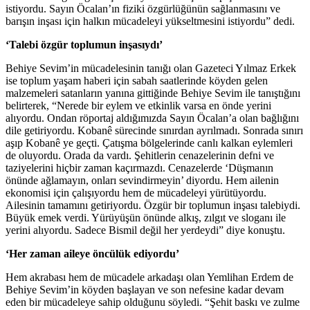
istiyordu. Sayın Öcalan’ın fiziki özgürlüğünün sağlanmasını ve
barışın inşası için halkın mücadeleyi yükseltmesini istiyordu” dedi.
‘Talebi özgür toplumun inşasıydı’
Behiye Sevim’in mücadelesinin tanığı olan Gazeteci Yılmaz Erkek
ise toplum yaşam haberi için sabah saatlerinde köyden gelen
malzemeleri satanların yanına gittiğinde Behiye Sevim ile tanıştığını
belirterek, “Nerede bir eylem ve etkinlik varsa en önde yerini
alıyordu. Ondan röportaj aldığımızda Sayın Öcalan’a olan bağlığını
dile getiriyordu. Kobanê sürecinde sınırdan ayrılmadı. Sonrada sınırı
aşıp Kobanê ye geçti. Çatışma bölgelerinde canlı kalkan eylemleri
de oluyordu. Orada da vardı. Şehitlerin cenazelerinin defni ve
taziyelerini hiçbir zaman kaçırmazdı. Cenazelerde ‘Düşmanın
önünde ağlamayın, onları sevindirmeyin’ diyordu. Hem ailenin
ekonomisi için çalışıyordu hem de mücadeleyi yürütüyordu.
Ailesinin tamamını getiriyordu. Özgür bir toplumun inşası talebiydi.
Büyük emek verdi. Yürüyüşün önünde alkış, zılgıt ve sloganı ile
yerini alıyordu. Sadece Bismil değil her yerdeydi” diye konuştu.
‘Her zaman aileye öncülük ediyordu’
Hem akrabası hem de mücadele arkadaşı olan Yemlihan Erdem de
Behiye Sevim’in köyden başlayan ve son nefesine kadar devam
eden bir mücadeleye sahip olduğunu söyledi. “Şehit baskı ve zulme