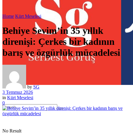
Home
Kürt Meselesi
Behiye Sevim’in 35 yıllık
direnişi: Çerkes bir kadının
barış ve özgürlük mücadelesi
by
SG
3 Temmuz 2026
in
Kürt Meselesi
0
No Result