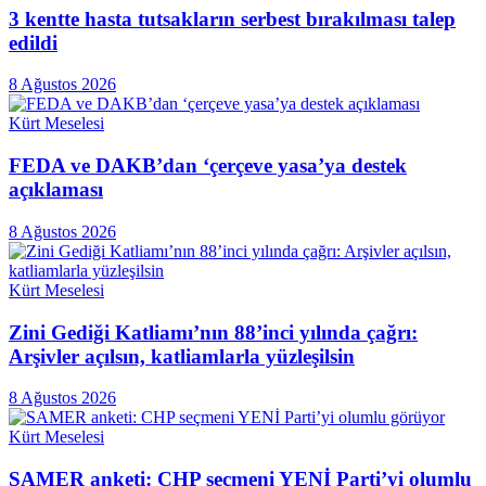
3 kentte hasta tutsakların serbest bırakılması talep
edildi
8 Ağustos 2026
Kürt Meselesi
FEDA ve DAKB’dan ‘çerçeve yasa’ya destek
açıklaması
8 Ağustos 2026
Kürt Meselesi
Zini Gediği Katliamı’nın 88’inci yılında çağrı:
Arşivler açılsın, katliamlarla yüzleşilsin
8 Ağustos 2026
Kürt Meselesi
SAMER anketi: CHP seçmeni YENİ Parti’yi olumlu