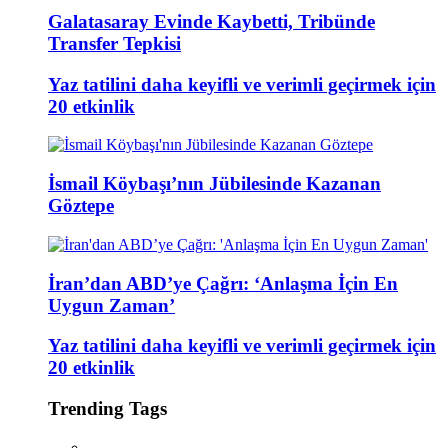
Galatasaray Evinde Kaybetti, Tribünde
Transfer Tepkisi
Yaz tatilini daha keyifli ve verimli geçirmek için
20 etkinlik
İsmail Köybaşı’nın Jübilesinde Kazanan
Göztepe
İran’dan ABD’ye Çağrı: ‘Anlaşma İçin En
Uygun Zaman’
Yaz tatilini daha keyifli ve verimli geçirmek için
20 etkinlik
Trending Tags