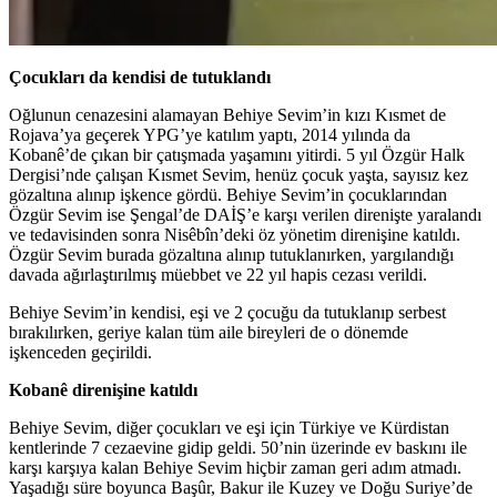
Çocukları da kendisi de tutuklandı
Oğlunun cenazesini alamayan Behiye Sevim’in kızı Kısmet de
Rojava’ya geçerek YPG’ye katılım yaptı, 2014 yılında da
Kobanê’de çıkan bir çatışmada yaşamını yitirdi. 5 yıl Özgür Halk
Dergisi’nde çalışan Kısmet Sevim, henüz çocuk yaşta, sayısız kez
gözaltına alınıp işkence gördü. Behiye Sevim’in çocuklarından
Özgür Sevim ise Şengal’de DAİŞ’e karşı verilen direnişte yaralandı
ve tedavisinden sonra Nisêbîn’deki öz yönetim direnişine katıldı.
Özgür Sevim burada gözaltına alınıp tutuklanırken, yargılandığı
davada ağırlaştırılmış müebbet ve 22 yıl hapis cezası verildi.
Behiye Sevim’in kendisi, eşi ve 2 çocuğu da tutuklanıp serbest
bırakılırken, geriye kalan tüm aile bireyleri de o dönemde
işkenceden geçirildi.
Kobanê direnişine katıldı
Behiye Sevim, diğer çocukları ve eşi için Türkiye ve Kürdistan
kentlerinde 7 cezaevine gidip geldi. 50’nin üzerinde ev baskını ile
karşı karşıya kalan Behiye Sevim hiçbir zaman geri adım atmadı.
Yaşadığı süre boyunca Başûr, Bakur ile Kuzey ve Doğu Suriye’de