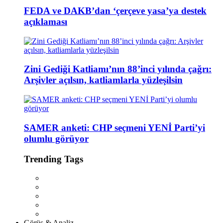
FEDA ve DAKB’dan ‘çerçeve yasa’ya destek
açıklaması
Zini Gediği Katliamı’nın 88’inci yılında çağrı:
Arşivler açılsın, katliamlarla yüzleşilsin
SAMER anketi: CHP seçmeni YENİ Parti’yi
olumlu görüyor
Trending Tags
Görüş & Analiz