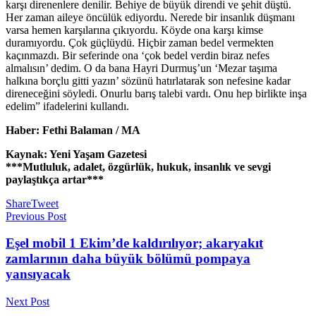
karşı direnenlere denilir. Behiye de büyük direndi ve şehit düştü.
Her zaman aileye öncülük ediyordu. Nerede bir insanlık düşmanı
varsa hemen karşılarına çıkıyordu. Köyde ona karşı kimse
duramıyordu. Çok güçlüydü. Hiçbir zaman bedel vermekten
kaçınmazdı. Bir seferinde ona ‘çok bedel verdin biraz nefes
almalısın’ dedim. O da bana Hayri Durmuş’un ‘Mezar taşıma
halkına borçlu gitti yazın’ sözünü hatırlatarak son nefesine kadar
direneceğini söyledi. Onurlu barış talebi vardı. Onu hep birlikte inşa
edelim” ifadelerini kullandı.
Haber: Fethi Balaman / MA
Kaynak: Yeni Yaşam Gazetesi
***Mutluluk, adalet, özgürlük, hukuk, insanlık ve sevgi
paylaştıkça artar***
Share
Tweet
Previous Post
Eşel mobil 1 Ekim’de kaldırılıyor; akaryakıt
zamlarının daha büyük bölümü pompaya
yansıyacak
Next Post