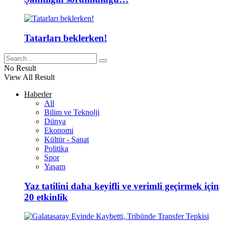
Tatarları beklerken!
No Result
View All Result
Haberler
All
Bilim ve Teknolji
Dünya
Ekonomi
Kültür - Sanat
Politika
Spor
Yaşam
Yaz tatilini daha keyifli ve verimli geçirmek için
20 etkinlik