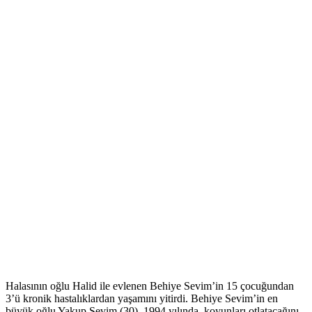
Halasının oğlu Halid ile evlenen Behiye Sevim’in 15 çocuğundan
3’ü kronik hastalıklardan yaşamını yitirdi. Behiye Sevim’in en
büyük oğlu Yakup Sevim (30), 1994 yılında, koyunları otlatacağını