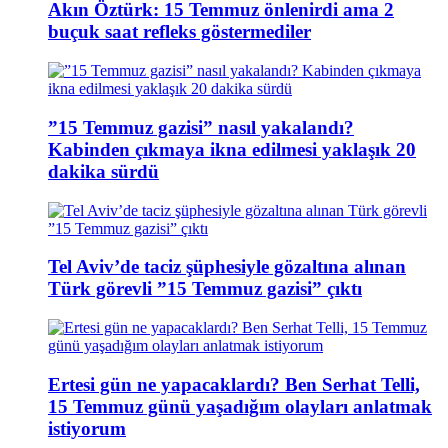
Akın Öztürk: 15 Temmuz önlenirdi ama 2
buçuk saat refleks göstermediler
”15 Temmuz gazisi” nasıl yakalandı?
Kabinden çıkmaya ikna edilmesi yaklaşık 20
dakika sürdü
Tel Aviv’de taciz şüphesiyle gözaltına alınan
Türk görevli ”15 Temmuz gazisi” çıktı
Ertesi gün ne yapacaklardı? Ben Serhat Telli,
15 Temmuz günü yaşadığım olayları anlatmak
istiyorum