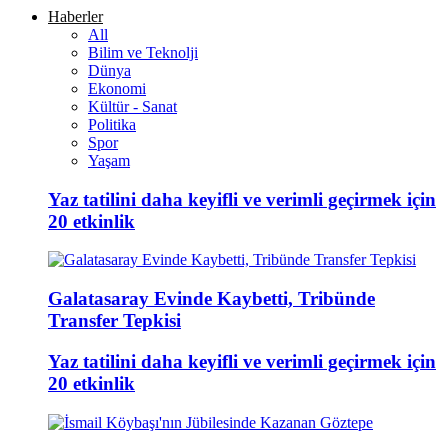
Haberler
All
Bilim ve Teknolji
Dünya
Ekonomi
Kültür - Sanat
Politika
Spor
Yaşam
Yaz tatilini daha keyifli ve verimli geçirmek için
20 etkinlik
Galatasaray Evinde Kaybetti, Tribünde
Transfer Tepkisi
Yaz tatilini daha keyifli ve verimli geçirmek için
20 etkinlik