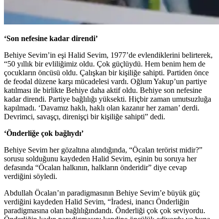
‘Son nefesine kadar direndi’
Behiye Sevim’in eşi Halid Sevim, 1977’de evlendiklerini belirterek,
“50 yıllık bir evliliğimiz oldu. Çok güçlüydü. Hem benim hem de
çocukların öncüsü oldu. Çalışkan bir kişiliğe sahipti. Partiden önce
de feodal düzene karşı mücadelesi vardı. Oğlum Yakup’un partiye
katılması ile birlikte Behiye daha aktif oldu. Behiye son nefesine
kadar direndi. Partiye bağlılığı yüksekti. Hiçbir zaman umutsuzluğa
kapılmadı. ‘Davamız haklı, haklı olan kazanır her zaman’ derdi.
Devrimci, savaşçı, direnişçi bir kişiliğe sahipti” dedi.
‘Önderliğe çok bağlıydı’
Behiye Sevim her gözaltına alındığında, “Öcalan terörist midir?”
sorusu solduğunu kaydeden Halid Sevim, eşinin bu soruya her
defasında “Öcalan halkının, halkların önderidir” diye cevap
verdiğini söyledi.
Abdullah Öcalan’ın paradigmasının Behiye Sevim’e büyük güç
verdiğini kaydeden Halid Sevim, “İradesi, inancı Önderliğin
paradigmasına olan bağlılığındandı. Önderliği çok çok seviyordu.