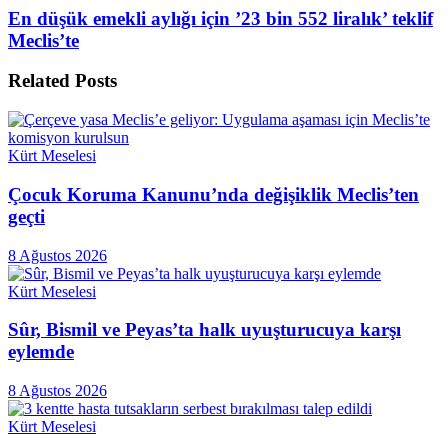
En düşük emekli aylığı için ’23 bin 552 liralık’ teklif
Meclis’te
Related
Posts
Kürt Meselesi
Çocuk Koruma Kanunu’nda değişiklik Meclis’ten
geçti
8 Ağustos 2026
Kürt Meselesi
Sûr, Bismil ve Peyas’ta halk uyuşturucuya karşı
eylemde
8 Ağustos 2026
Kürt Meselesi