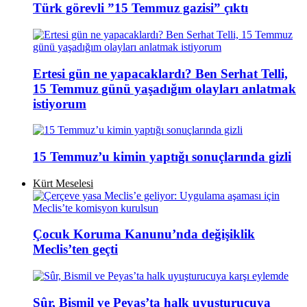
Türk görevli ”15 Temmuz gazisi” çıktı
Ertesi gün ne yapacaklardı? Ben Serhat Telli,
15 Temmuz günü yaşadığım olayları anlatmak
istiyorum
15 Temmuz’u kimin yaptığı sonuçlarında gizli
Kürt Meselesi
Çocuk Koruma Kanunu’nda değişiklik
Meclis’ten geçti
Sûr, Bismil ve Peyas’ta halk uyuşturucuya