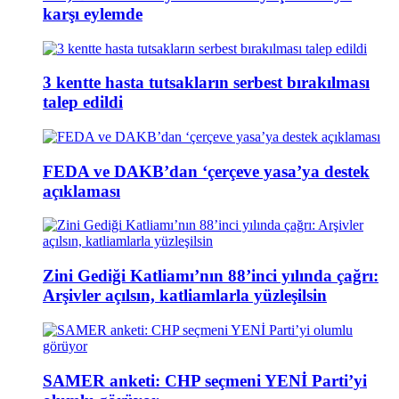
karşı eylemde
3 kentte hasta tutsakların serbest bırakılması
talep edildi
FEDA ve DAKB’dan ‘çerçeve yasa’ya destek
açıklaması
Zini Gediği Katliamı’nın 88’inci yılında çağrı:
Arşivler açılsın, katliamlarla yüzleşilsin
SAMER anketi: CHP seçmeni YENİ Parti’yi