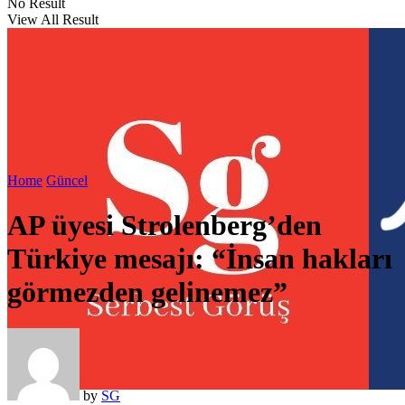
No Result
View All Result
Home
Güncel
AP üyesi Strolenberg’den
Türkiye mesajı: “İnsan hakları
görmezden gelinemez”
by
SG