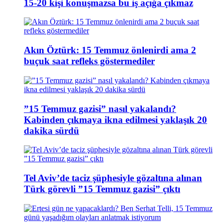
15-20 kişi konuşmazsa bu iş açığa çıkmaz
Akın Öztürk: 15 Temmuz önlenirdi ama 2
buçuk saat refleks göstermediler
”15 Temmuz gazisi” nasıl yakalandı?
Kabinden çıkmaya ikna edilmesi yaklaşık 20
dakika sürdü
Tel Aviv’de taciz şüphesiyle gözaltına alınan
Türk görevli ”15 Temmuz gazisi” çıktı