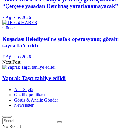
“Çerçeve yasadan Demirtaş yararlanamayacak”
7 Ağustos 2026
Güncel
Kuşadası Belediyesi’ne şafak operasyonu; gözaltı
sayısı 15’e çıktı
7 Ağustos 2026
Next Post
Yaprak Taşcı tahliye edildi
Ana Sayfa
Gizlilik politikası
Görüş & Analiz Gönder
Newsletter
No Result