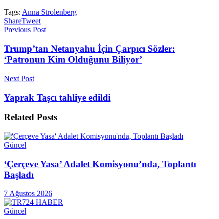
Tags:
Anna Strolenberg
Share
Tweet
Previous Post
Trump’tan Netanyahu İçin Çarpıcı Sözler:
‘Patronun Kim Olduğunu Biliyor’
Next Post
Yaprak Taşcı tahliye edildi
Related
Posts
Güncel
‘Çerçeve Yasa’ Adalet Komisyonu’nda, Toplantı
Başladı
7 Ağustos 2026
Güncel