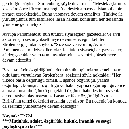
gerektiğini söyledi. Strolenberg, şöyle devam etti: “Meslektaşlarımız
kısa süre önce Ekrem İmamoğlu’na destek amacıyla İstanbul’a bir
ziyaret gerçekleştirdi. Bunu yapmaya devam etmeliyiz. Türkiye ile
yürüttüğümüz tüm ilişkilerde insan hakları konusunu her defasında
gündeme getirmeliyiz.”
Avrupa Parlamentosu’nun tutuklu siyasetçiler, gazeteciler ve sivil
aktörler için sesini yükseltmeye devam edeceğini belirten
Strolenberg, şunları söyledi: “Size söz veriyorum; Avrupa
Parlamentosu milletvekilleri olarak tutuklu siyasetçiler, gazeteciler,
aileler, çocuklar ve masum insanlar adına sesimizi yükseltmeye
devam edeceğiz.”
Basın ve ifade özgürlüğünün demokratik toplumların temel unsuru
olduğunu vurgulayan Strolenberg, sözlerini şöyle noktaldaı: “Her
ülkede basın özgürlüğü olmalı. Düşünce özgürlüğü, yazma
özgürlüğü, konuşma özgürlüğü ve haber yapma özgürlüğü güvence
altına alınmalıdır. Çünkü gerçekleri özgürce haberleştiremezseniz
demokrasiye ulaşamazsınız. Basın ve ifade özgürlüğü Avrupa
Birliği’nin temel değerleri arasında yer alıyor. Bu nedenle bu konuda
da sesimizi yükseltmeye devam edeceğiz.”
Kaynak: Tr724
***Mutluluk, adalet, özgürlük, hukuk, insanlık ve sevgi
paylaştıkça artar***