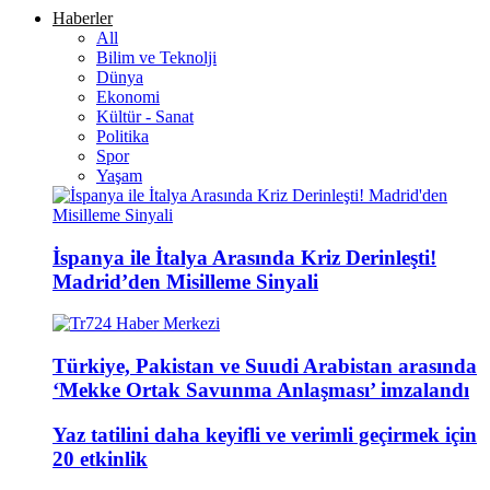
Haberler
All
Bilim ve Teknolji
Dünya
Ekonomi
Kültür - Sanat
Politika
Spor
Yaşam
İspanya ile İtalya Arasında Kriz Derinleşti!
Madrid’den Misilleme Sinyali
Türkiye, Pakistan ve Suudi Arabistan arasında
‘Mekke Ortak Savunma Anlaşması’ imzalandı
Yaz tatilini daha keyifli ve verimli geçirmek için
20 etkinlik