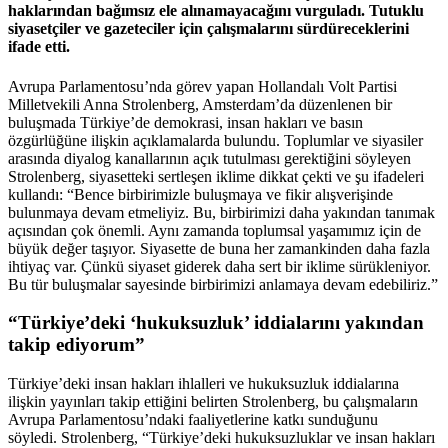
haklarından bağımsız ele alınamayacağını vurguladı. Tutuklu
siyasetçiler ve gazeteciler için çalışmalarını sürdüreceklerini
ifade etti.
Avrupa Parlamentosu’nda görev yapan Hollandalı Volt Partisi
Milletvekili Anna Strolenberg, Amsterdam’da düzenlenen bir
buluşmada Türkiye’de demokrasi, insan hakları ve basın
özgürlüğüne ilişkin açıklamalarda bulundu. Toplumlar ve siyasiler
arasında diyalog kanallarının açık tutulması gerektiğini söyleyen
Strolenberg, siyasetteki sertleşen iklime dikkat çekti ve şu ifadeleri
kullandı: “Bence birbirimizle buluşmaya ve fikir alışverişinde
bulunmaya devam etmeliyiz. Bu, birbirimizi daha yakından tanımak
açısından çok önemli. Aynı zamanda toplumsal yaşamımız için de
büyük değer taşıyor. Siyasette de buna her zamankinden daha fazla
ihtiyaç var. Çünkü siyaset giderek daha sert bir iklime sürükleniyor.
Bu tür buluşmalar sayesinde birbirimizi anlamaya devam edebiliriz.”
“Türkiye’deki ‘hukuksuzluk’ iddialarını yakından
takip ediyorum”
Türkiye’deki insan hakları ihlalleri ve hukuksuzluk iddialarına
ilişkin yayınları takip ettiğini belirten Strolenberg, bu çalışmaların
Avrupa Parlamentosu’ndaki faaliyetlerine katkı sunduğunu
söyledi. Strolenberg, “Türkiye’deki hukuksuzluklar ve insan hakları