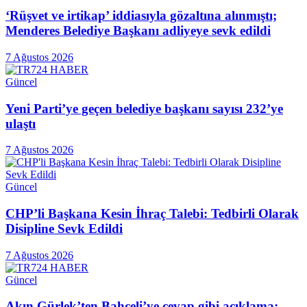
‘Rüşvet ve irtikap’ iddiasıyla gözaltına alınmıştı;
Menderes Belediye Başkanı adliyeye sevk edildi
7 Ağustos 2026
Güncel
Yeni Parti’ye geçen belediye başkanı sayısı 232’ye
ulaştı
7 Ağustos 2026
Güncel
CHP’li Başkana Kesin İhraç Talebi: Tedbirli Olarak
Disipline Sevk Edildi
7 Ağustos 2026
Güncel
Akın Gürlek’ten Bahçeli’ye cevap gibi açıklama: