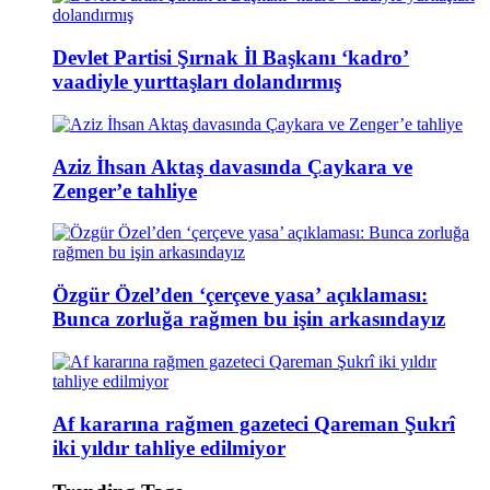
Devlet Partisi Şırnak İl Başkanı ‘kadro’
vaadiyle yurttaşları dolandırmış
Aziz İhsan Aktaş davasında Çaykara ve
Zenger’e tahliye
Özgür Özel’den ‘çerçeve yasa’ açıklaması:
Bunca zorluğa rağmen bu işin arkasındayız
Af kararına rağmen gazeteci Qareman Şukrî
iki yıldır tahliye edilmiyor