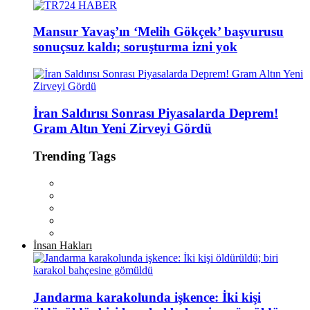
Mansur Yavaş’ın ‘Melih Gökçek’ başvurusu
sonuçsuz kaldı; soruşturma izni yok
İran Saldırısı Sonrası Piyasalarda Deprem!
Gram Altın Yeni Zirveyi Gördü
Trending Tags
İnsan Hakları
Jandarma karakolunda işkence: İki kişi