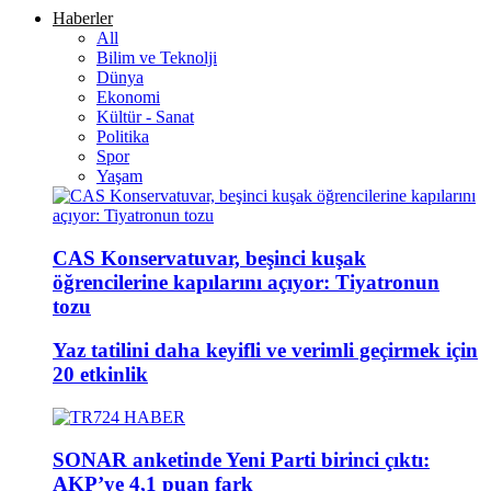
Haberler
All
Bilim ve Teknolji
Dünya
Ekonomi
Kültür - Sanat
Politika
Spor
Yaşam
CAS Konservatuvar, beşinci kuşak
öğrencilerine kapılarını açıyor: Tiyatronun
tozu
Yaz tatilini daha keyifli ve verimli geçirmek için
20 etkinlik
SONAR anketinde Yeni Parti birinci çıktı:
AKP’ye 4,1 puan fark