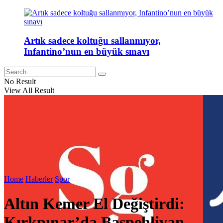
Artık sadece koltuğu sallanmıyor,
Infantino’nun en büyük sınavı
No Result
View All Result
Home
Haberler
Spor
Altın Kemer El Değiştirdi:
Kırkpınar’da Başpehlivan