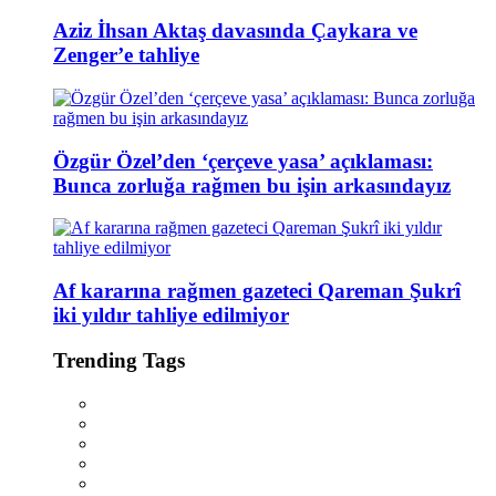
Aziz İhsan Aktaş davasında Çaykara ve
Zenger’e tahliye
Özgür Özel’den ‘çerçeve yasa’ açıklaması:
Bunca zorluğa rağmen bu işin arkasındayız
Af kararına rağmen gazeteci Qareman Şukrî
iki yıldır tahliye edilmiyor
Trending Tags