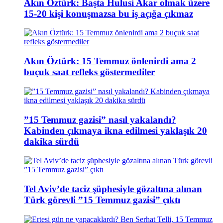
Akın Öztürk: Başta Hulusi Akar olmak üzere
15-20 kişi konuşmazsa bu iş açığa çıkmaz
Akın Öztürk: 15 Temmuz önlenirdi ama 2
buçuk saat refleks göstermediler
”15 Temmuz gazisi” nasıl yakalandı?
Kabinden çıkmaya ikna edilmesi yaklaşık 20
dakika sürdü
Tel Aviv’de taciz şüphesiyle gözaltına alınan
Türk görevli ”15 Temmuz gazisi” çıktı