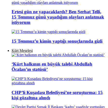
Ertesi gün ne yapacaklardı? Ben Serhat Telli,
15 Temmuz günü yaşadığım olayları anlatmak
istiyorum
15 Temmuz’u kimin yaptığı sonuçlarında gizli
Kürt Meselesi
‘Kürt halkının en büyük talebi Abdullah
Öcalan’ın statüsü’
CHP’li Kuşadası Belediyesi’ne soruşturma: 15
kişi gözaltına alındı