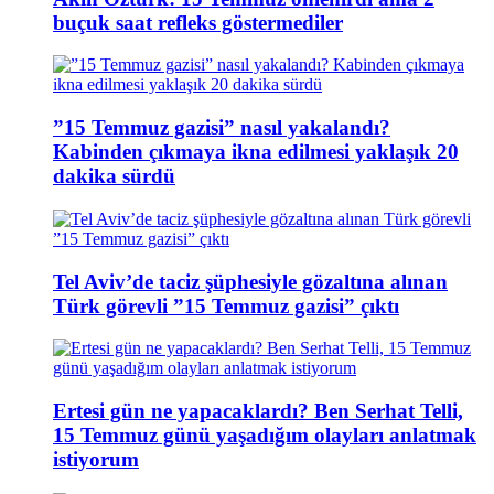
buçuk saat refleks göstermediler
”15 Temmuz gazisi” nasıl yakalandı?
Kabinden çıkmaya ikna edilmesi yaklaşık 20
dakika sürdü
Tel Aviv’de taciz şüphesiyle gözaltına alınan
Türk görevli ”15 Temmuz gazisi” çıktı
Ertesi gün ne yapacaklardı? Ben Serhat Telli,
15 Temmuz günü yaşadığım olayları anlatmak
istiyorum