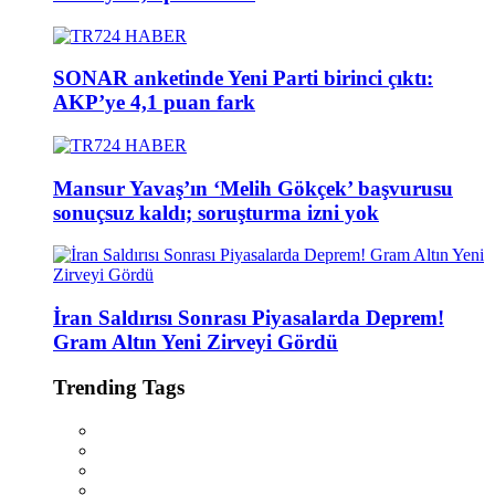
SONAR anketinde Yeni Parti birinci çıktı:
AKP’ye 4,1 puan fark
Mansur Yavaş’ın ‘Melih Gökçek’ başvurusu
sonuçsuz kaldı; soruşturma izni yok
İran Saldırısı Sonrası Piyasalarda Deprem!
Gram Altın Yeni Zirveyi Gördü
Trending Tags