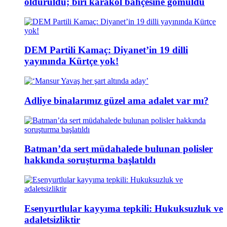
öldürüldü; biri karakol bahçesine gömüldü
DEM Partili Kamaç: Diyanet’in 19 dilli
yayınında Kürtçe yok!
Adliye binalarımız güzel ama adalet var mı?
Batman’da sert müdahalede bulunan polisler
hakkında soruşturma başlatıldı
Esenyurtlular kayyıma tepkili: Hukuksuzluk ve
adaletsizliktir