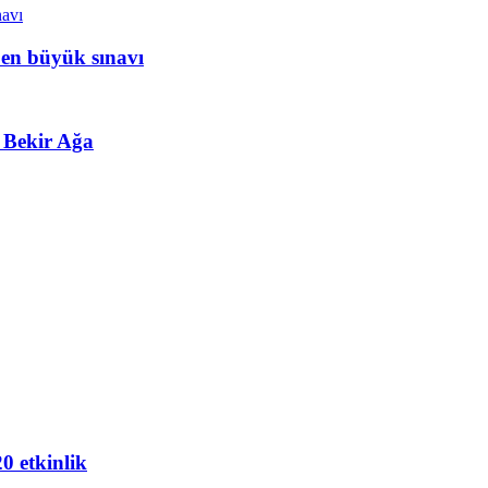
 en büyük sınavı
 Bekir Ağa
20 etkinlik