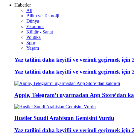
Haberler
All
Bilim ve Teknolji
Dünya
Ekonomi
Kültür - Sanat
Politika
Spor
Yaşam
Yaz tatilini daha keyifli ve verimli geçirmek için 
Yaz tatilini daha keyifli ve verimli geçirmek için 
Apple, Telegram’ı uyarmadan App Store’dan ka
Husiler Suudi Arabistan Gemisini Vurdu
Yaz tatilini daha keyifli ve verimli geçirmek için 