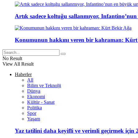
Artık sadece koltuğu sallanmıyor, Infantino’nun
Konumunun hakkını veren bir kahraman: Kürt
No Result
View All Result
Haberler
All
Bilim ve Teknolji
Dünya
Ekonomi
Kültür - Sanat
Politika
Spor
Yaşam
Yaz tatilini daha keyifli ve verimli geçirmek için 