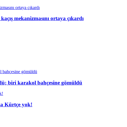
n kaçış mekanizmasını ortaya çıkardı
dü; biri karakol bahçesine gömüldü
da Kürtçe yok!