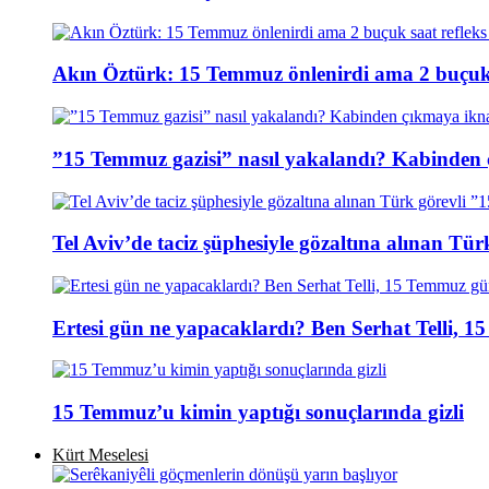
Akın Öztürk: 15 Temmuz önlenirdi ama 2 buçuk s
”15 Temmuz gazisi” nasıl yakalandı? Kabinden 
Tel Aviv’de taciz şüphesiyle gözaltına alınan Tür
Ertesi gün ne yapacaklardı? Ben Serhat Telli, 
15 Temmuz’u kimin yaptığı sonuçlarında gizli
Kürt Meselesi