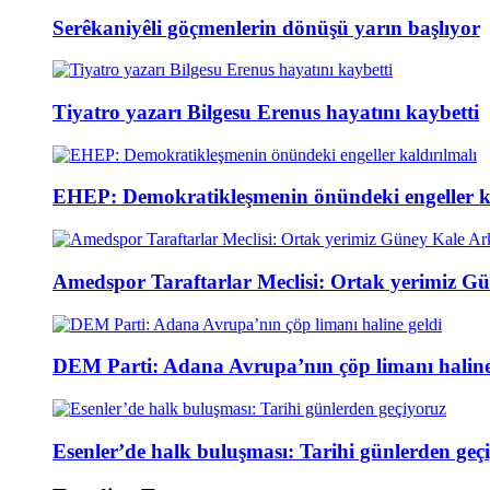
Serêkaniyêli göçmenlerin dönüşü yarın başlıyor
Tiyatro yazarı Bilgesu Erenus hayatını kaybetti
EHEP: Demokratikleşmenin önündeki engeller ka
Amedspor Taraftarlar Meclisi: Ortak yerimiz Gü
DEM Parti: Adana Avrupa’nın çöp limanı haline
Esenler’de halk buluşması: Tarihi günlerden geç