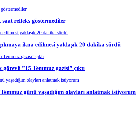
aat refleks göstermediler
çıkmaya ikna edilmesi yaklaşık 20 dakika sürdü
k görevli ”15 Temmuz gazisi” çıktı
15 Temmuz günü yaşadığım olayları anlatmak istiyorum