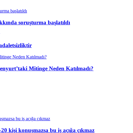
kkında soruşturma başlatıldı
aletsizliktir
enyurt’taki Mitinge Neden Katılmadı?
20 kişi konuşmazsa bu iş açığa çıkmaz