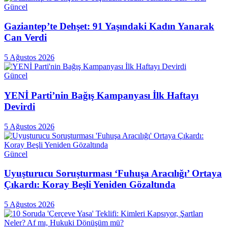
Güncel
Gaziantep’te Dehşet: 91 Yaşındaki Kadın Yanarak
Can Verdi
5 Ağustos 2026
Güncel
YENİ Parti’nin Bağış Kampanyası İlk Haftayı
Devirdi
5 Ağustos 2026
Güncel
Uyuşturucu Soruşturması ‘Fuhuşa Aracılığı’ Ortaya
Çıkardı: Koray Beşli Yeniden Gözaltında
5 Ağustos 2026