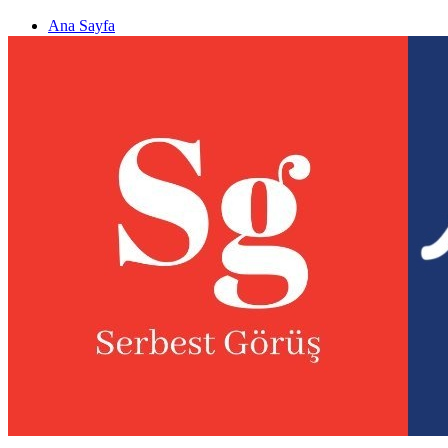
Ana Sayfa
Gizlilik politikası
Görüş & Analiz Gönder
Newsletter