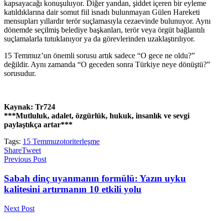
kapsayacağı konuşuluyor. Diğer yandan, şiddet içeren bir eyleme
katıldıklarına dair somut fiil isnadı bulunmayan Gülen Hareketi
mensupları yıllardır terör suçlamasıyla cezaevinde bulunuyor. Aynı
dönemde seçilmiş belediye başkanları, terör veya örgüt bağlantılı
suçlamalarla tutuklanıyor ya da görevlerinden uzaklaştırılıyor.
15 Temmuz’un önemli sorusu artık sadece “O gece ne oldu?”
değildir. Aynı zamanda “O geceden sonra Türkiye neye dönüştü?”
sorusudur.
Kaynak: Tr724
***Mutluluk, adalet, özgürlük, hukuk, insanlık ve sevgi
paylaştıkça artar***
Tags:
15 Temmuz
otoriterleşme
Share
Tweet
Previous Post
Sabah dinç uyanmanın formülü: Yazın uyku
kalitesini artırmanın 10 etkili yolu
Next Post