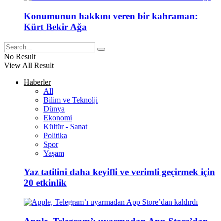
Konumunun hakkını veren bir kahraman:
Kürt Bekir Ağa
No Result
View All Result
Haberler
All
Bilim ve Teknolji
Dünya
Ekonomi
Kültür - Sanat
Politika
Spor
Yaşam
Yaz tatilini daha keyifli ve verimli geçirmek için
20 etkinlik