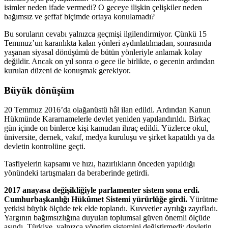
isimler neden ifade vermedi? O geceye ilişkin çelişkiler neden
bağımsız ve şeffaf biçimde ortaya konulamadı?
Bu soruların cevabı yalnızca geçmişi ilgilendirmiyor. Çünkü 15
Temmuz’un karanlıkta kalan yönleri aydınlatılmadan, sonrasında
yaşanan siyasal dönüşümü de bütün yönleriyle anlamak kolay
değildir. Ancak on yıl sonra o gece ile birlikte, o gecenin ardından
kurulan düzeni de konuşmak gerekiyor.
Büyük dönüşüm
20 Temmuz 2016’da olağanüstü hâl ilan edildi. Ardından Kanun
Hükmünde Kararnamelerle devlet yeniden yapılandırıldı. Birkaç
gün içinde on binlerce kişi kamudan ihraç edildi. Yüzlerce okul,
üniversite, dernek, vakıf, medya kuruluşu ve şirket kapatıldı ya da
devletin kontrolüne geçti.
Tasfiyelerin kapsamı ve hızı, hazırlıkların önceden yapıldığı
yönündeki tartışmaları da beraberinde getirdi.
2017 anayasa değişikliğiyle parlamenter sistem sona erdi.
Cumhurbaşkanlığı Hükûmet Sistemi yürürlüğe girdi.
Yürütme
yetkisi büyük ölçüde tek elde toplandı. Kuvvetler ayrılığı zayıfladı.
Yargının bağımsızlığına duyulan toplumsal güven önemli ölçüde
aşındı. Türkiye, yalnızca yönetim sistemini değiştirmedi; devletin