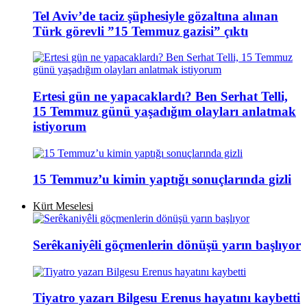
Tel Aviv’de taciz şüphesiyle gözaltına alınan
Türk görevli ”15 Temmuz gazisi” çıktı
Ertesi gün ne yapacaklardı? Ben Serhat Telli,
15 Temmuz günü yaşadığım olayları anlatmak
istiyorum
15 Temmuz’u kimin yaptığı sonuçlarında gizli
Kürt Meselesi
Serêkaniyêli göçmenlerin dönüşü yarın başlıyor
Tiyatro yazarı Bilgesu Erenus hayatını kaybetti