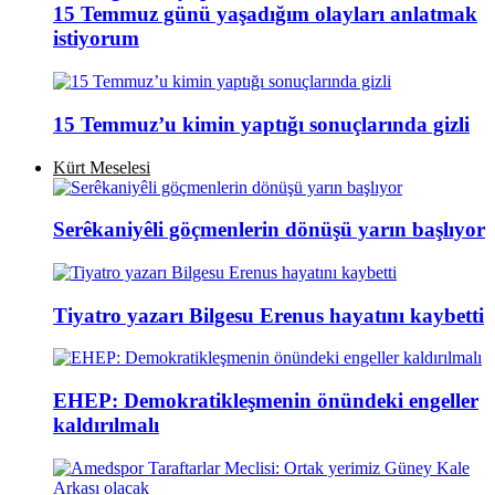
15 Temmuz günü yaşadığım olayları anlatmak
istiyorum
15 Temmuz’u kimin yaptığı sonuçlarında gizli
Kürt Meselesi
Serêkaniyêli göçmenlerin dönüşü yarın başlıyor
Tiyatro yazarı Bilgesu Erenus hayatını kaybetti
EHEP: Demokratikleşmenin önündeki engeller
kaldırılmalı