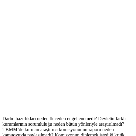
Darbe hazırlıkları neden önceden engellenemedi? Devletin farklı
kurumlarının sorumluluğu neden bütün yönleriyle araştırılmadı?
TBMM’de kurulan araştırma komisyonunun raporu neden
kamuoyuyla paylaşılmadı? Komisyonun dinlemek istediği kritik