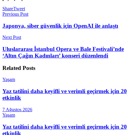
Share
Tweet
Previous Post
Japonya, siber güvenlik için OpenAI ile anlaştı
Next Post
Uluslararası İstanbul Opera ve Bale Festivali’nde
‘Altın Çağın Kadınları’ konseri düzenlendi
Related
Posts
Yaşam
Yaz tatilini daha keyifli ve verimli geçirmek için 20
etkinlik
7 Ağustos 2026
Yaşam
Yaz tatilini daha keyifli ve verimli geçirmek için 20
etkinlik