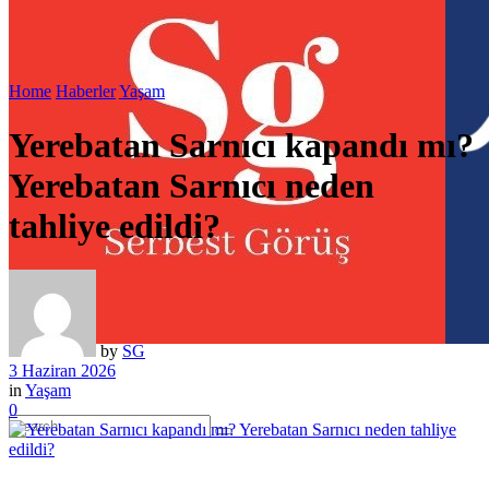
Home
Haberler
Yaşam
Yerebatan Sarnıcı kapandı mı?
Yerebatan Sarnıcı neden
tahliye edildi?
by
SG
3 Haziran 2026
in
Yaşam
0