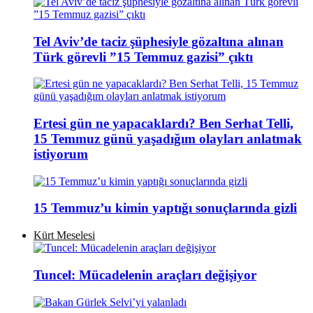
Tel Aviv’de taciz şüphesiyle gözaltına alınan
Türk görevli ”15 Temmuz gazisi” çıktı
Ertesi gün ne yapacaklardı? Ben Serhat Telli,
15 Temmuz günü yaşadığım olayları anlatmak
istiyorum
15 Temmuz’u kimin yaptığı sonuçlarında gizli
Kürt Meselesi
Tuncel: Mücadelenin araçları değişiyor