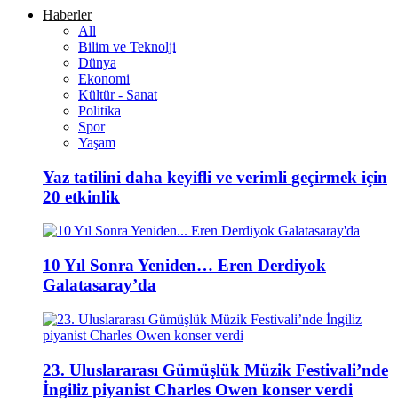
Haberler
All
Bilim ve Teknolji
Dünya
Ekonomi
Kültür - Sanat
Politika
Spor
Yaşam
Yaz tatilini daha keyifli ve verimli geçirmek için
20 etkinlik
10 Yıl Sonra Yeniden… Eren Derdiyok
Galatasaray’da
23. Uluslararası Gümüşlük Müzik Festivali’nde
İngiliz piyanist Charles Owen konser verdi