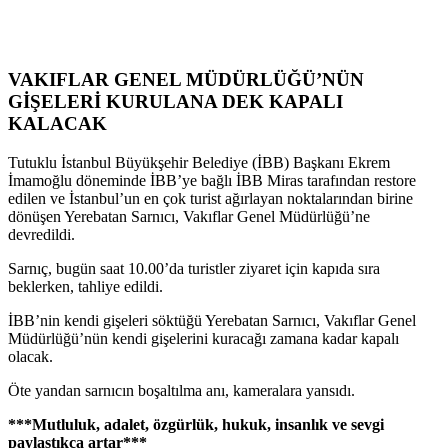
VAKIFLAR GENEL MÜDÜRLÜĞÜ’NÜN
GİŞELERİ KURULANA DEK KAPALI
KALACAK
Tutuklu İstanbul Büyükşehir Belediye (İBB) Başkanı Ekrem
İmamoğlu döneminde İBB’ye bağlı İBB Miras tarafından restore
edilen ve İstanbul’un en çok turist ağırlayan noktalarından birine
dönüşen Yerebatan Sarnıcı, Vakıflar Genel Müdürlüğü’ne
devredildi.
Sarnıç, bugün saat 10.00’da turistler ziyaret için kapıda sıra
beklerken, tahliye edildi.
İBB’nin kendi gişeleri söktüğü Yerebatan Sarnıcı, Vakıflar Genel
Müdürlüğü’nün kendi gişelerini kuracağı zamana kadar kapalı
olacak.
Öte yandan sarnıcın boşaltılma anı, kameralara yansıdı.
***Mutluluk, adalet, özgürlük, hukuk, insanlık ve sevgi
paylaştıkça artar***