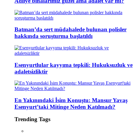
Adliye binalarımız güzel ama adalet var mı?
Batman’da sert müdahalede bulunan polisler
hakkında soruşturma başlatıldı
Esenyurtlular kayyıma tepkili: Hukuksuzluk ve
adaletsizliktir
En Yakınındaki İsim Konuştu: Mansur Yavaş
Esenyurt’taki Mitinge Neden Katılmadı?
Trending Tags