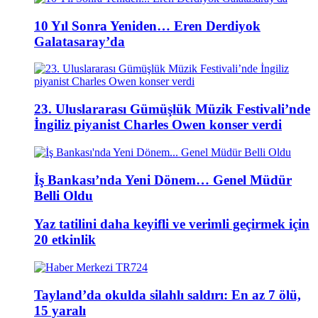
10 Yıl Sonra Yeniden… Eren Derdiyok
Galatasaray’da
23. Uluslararası Gümüşlük Müzik Festivali’nde
İngiliz piyanist Charles Owen konser verdi
İş Bankası’nda Yeni Dönem… Genel Müdür
Belli Oldu
Yaz tatilini daha keyifli ve verimli geçirmek için
20 etkinlik
Tayland’da okulda silahlı saldırı: En az 7 ölü,
15 yaralı