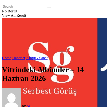
No Result
View All Result
Home
Haberler
Kültür - Sanat
Vitrindeki Albümler – 14
Haziran 2026
by
SG