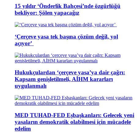
15 yıldır ‘Önderlik Bahçesi’nde özgürlüğü
bekliyor: Şölen yapacağız
‘Çerçeve yasa tek başına çözüm değil, yol
açıyor’
Hukukçulardan ‘çerçeve yasa’ya dair çağrı:
Kapsam genişletilmeli, AİHM kararları
uygulanmalı
MED TUHAD-FED Eşbaşkanları: Gelecek yeni
yasaların demokratik olabilmesi için mücadele
edelim