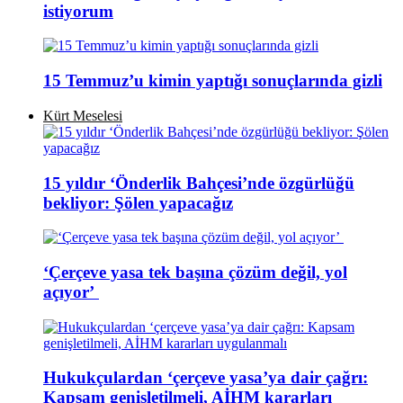
istiyorum
15 Temmuz’u kimin yaptığı sonuçlarında gizli
Kürt Meselesi
15 yıldır ‘Önderlik Bahçesi’nde özgürlüğü
bekliyor: Şölen yapacağız
‘Çerçeve yasa tek başına çözüm değil, yol
açıyor’
Hukukçulardan ‘çerçeve yasa’ya dair çağrı:
Kapsam genişletilmeli, AİHM kararları