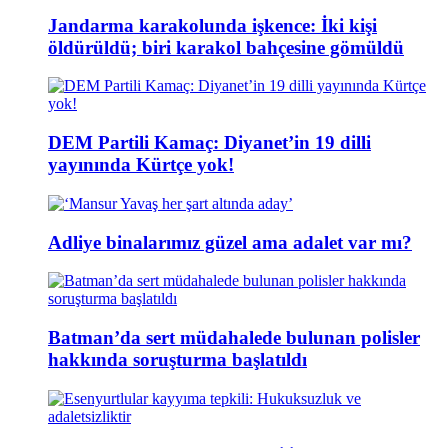
Jandarma karakolunda işkence: İki kişi
öldürüldü; biri karakol bahçesine gömüldü
DEM Partili Kamaç: Diyanet’in 19 dilli
yayınında Kürtçe yok!
Adliye binalarımız güzel ama adalet var mı?
Batman’da sert müdahalede bulunan polisler
hakkında soruşturma başlatıldı