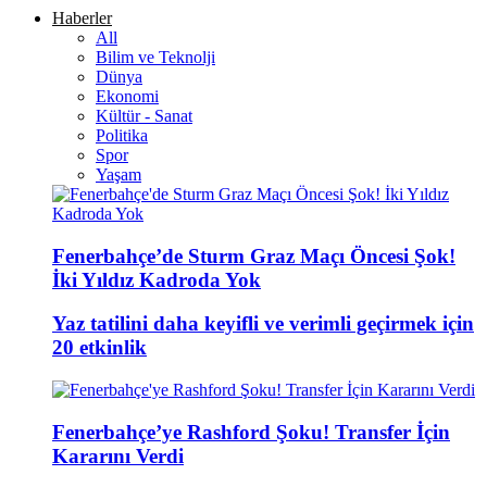
Haberler
All
Bilim ve Teknolji
Dünya
Ekonomi
Kültür - Sanat
Politika
Spor
Yaşam
Fenerbahçe’de Sturm Graz Maçı Öncesi Şok!
İki Yıldız Kadroda Yok
Yaz tatilini daha keyifli ve verimli geçirmek için
20 etkinlik
Fenerbahçe’ye Rashford Şoku! Transfer İçin
Kararını Verdi