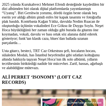
2025 yılında Kurukahveci Mehmet Efendi desteğinde kaydedilen bir
dizi albümden biri olarak dijital platformlarda yayımlanmıştı
“Uyanış”. Biri Gershwin yorumu, dördü özgün beste olarak beş
eserin yer aldığı albüm şimdi enfes bir kapak tasarımı ve fotoğrafla
plak basıldı. Kontrbasta Kağan Yıldız, davulda Nedim Ruacan ile
oluşturduğu üçlünün vokalistleri Ece Göksu ile Duygu Soylu. Neşet
Hoca büyüklüğünü her zaman olduğu gibi burada da gitarını öne
koymadan, vokali, davulu ve bası ortak söz alanına dahil ederek
gösteriyor; funk’tan klasik caza, blues’dan ballada uzanan
parçalarda…
Usta gitarcı, besteci, TRT Caz Orkestrası şefi, hocaların hocası,
sülaleden Modalı, has İstanbul beyefendisi gibi sıfatları koltuğunu
altında hakkıyla taşıyan Neşet Hoca’nın ilk solo albümü, yılların
tecrübesinin biriktirdiği nadide bir mücevher. Zarif, hassas, ağırbaşlı
ve alabildiğine mütevazı.
ALİ PERRET ‘ISONOMY’ (LOFT CAZ
RECORDS)