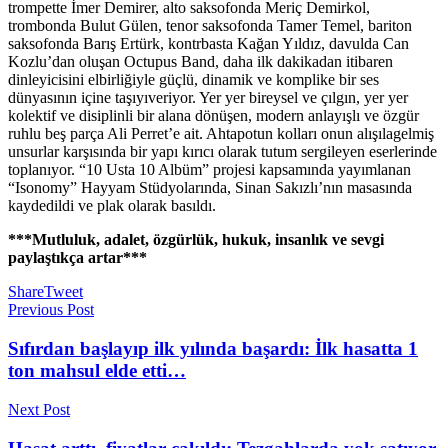
trompette İmer Demirer, alto saksofonda Meriç Demirkol,
trombonda Bulut Gülen, tenor saksofonda Tamer Temel, bariton
saksofonda Barış Ertürk, kontrbasta Kağan Yıldız, davulda Can
Kozlu’dan oluşan Octupus Band, daha ilk dakikadan itibaren
dinleyicisini elbirliğiyle güçlü, dinamik ve komplike bir ses
dünyasının içine taşıyıveriyor. Yer yer bireysel ve çılgın, yer yer
kolektif ve disiplinli bir alana dönüşen, modern anlayışlı ve özgür
ruhlu beş parça Ali Perret’e ait. Ahtapotun kolları onun alışılagelmiş
unsurlar karşısında bir yapı kırıcı olarak tutum sergileyen eserlerinde
toplanıyor. “10 Usta 10 Albüm” projesi kapsamında yayımlanan
“Isonomy” Hayyam Stüdyolarında, Sinan Sakızlı’nın masasında
kaydedildi ve plak olarak basıldı.
***Mutluluk, adalet, özgürlük, hukuk, insanlık ve sevgi
paylaştıkça artar***
Share
Tweet
Previous Post
Sıfırdan başlayıp ilk yılında başardı: İlk hasatta 1
ton mahsul elde etti…
Next Post