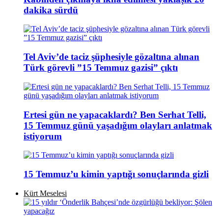
dakika sürdü
Tel Aviv’de taciz şüphesiyle gözaltına alınan
Türk görevli ”15 Temmuz gazisi” çıktı
Ertesi gün ne yapacaklardı? Ben Serhat Telli,
15 Temmuz günü yaşadığım olayları anlatmak
istiyorum
15 Temmuz’u kimin yaptığı sonuçlarında gizli
Kürt Meselesi