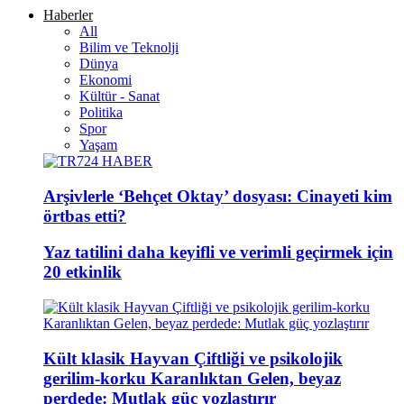
Haberler
All
Bilim ve Teknolji
Dünya
Ekonomi
Kültür - Sanat
Politika
Spor
Yaşam
Arşivlerle ‘Behçet Oktay’ dosyası: Cinayeti kim
örtbas etti?
Yaz tatilini daha keyifli ve verimli geçirmek için
20 etkinlik
Kült klasik Hayvan Çiftliği ve psikolojik
gerilim-korku Karanlıktan Gelen, beyaz
perdede: Mutlak güç yozlaştırır