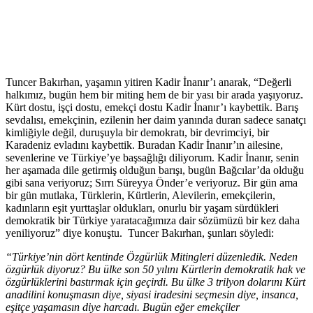
Tuncer Bakırhan, yaşamın yitiren Kadir İnanır’ı anarak, “Değerli
halkımız, bugün hem bir miting hem de bir yası bir arada yaşıyoruz.
Kürt dostu, işçi dostu, emekçi dostu Kadir İnanır’ı kaybettik. Barış
sevdalısı, emekçinin, ezilenin her daim yanında duran sadece sanatçı
kimliğiyle değil, duruşuyla bir demokratı, bir devrimciyi, bir
Karadeniz evladını kaybettik. Buradan Kadir İnanır’ın ailesine,
sevenlerine ve Türkiye’ye başsağlığı diliyorum. Kadir İnanır, senin
her aşamada dile getirmiş olduğun barışı, bugün Bağcılar’da olduğu
gibi sana veriyoruz; Sırrı Süreyya Önder’e veriyoruz. Bir gün ama
bir gün mutlaka, Türklerin, Kürtlerin, Alevilerin, emekçilerin,
kadınların eşit yurttaşlar oldukları, onurlu bir yaşam sürdükleri
demokratik bir Türkiye yaratacağımıza dair sözümüzü bir kez daha
yeniliyoruz” diye konuştu. Tuncer Bakırhan, şunları söyledi:
“Türkiye’nin dört kentinde Özgürlük Mitingleri düzenledik. Neden
özgürlük diyoruz? Bu ülke son 50 yılını Kürtlerin demokratik hak ve
özgürlüklerini bastırmak için geçirdi. Bu ülke 3 trilyon dolarını Kürt
anadilini konuşmasın diye, siyasi iradesini seçmesin diye, insanca,
eşitçe yaşamasın diye harcadı. Bugün eğer emekçiler