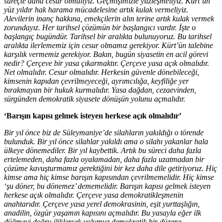
süreçte daha cesur olmalıyız. Geçmişimizle yüzleşmeliyiz. Kürt’ün
yüz yıldır hak harama mücadelesine artık kulak vermeliyiz.
Alevilerin inanç hakkına, emekçilerin alın terine artık kulak vermek
zorundayız. Her tarihsel çözümün bir başlangıcı vardır. İşte o
başlangıç bugündür. Tarihsel bir aralıkta bulunuyoruz. Bu tarihsel
aralıkta ilerlememiz için cesur olmamız gerekiyor. Kürt’ün talebine
karşılık vermemiz gerekiyor. Bakın, bugün siyasetin en acil görevi
nedir? Çerçeve bir yasa çıkarmaktır. Çerçeve yasa açık olmalıdır.
Net olmalıdır. Cesur olmalıdır. Herkesin güvenle dönebileceği,
kimsenin kapıdan çevrilmeyeceği, ayrımcılığa, keyfiliğe yer
bırakmayan bir hukuk kurmalıdır. Yasa dağdan, cezaevinden,
sürgünden demokratik siyasete dönüşün yolunu açmalıdır.
‘Barışın kapısı gelmek isteyen herkese açık olmalıdır’
Bir yıl önce biz de Süleymaniye’de silahların yakıldığı o törende
bulunduk. Bir yıl önce silahlar yakıldı ama o silahı yakanlar hala
ülkeye dönemediler. Bir yıl kaybettik. Artık bu süreci daha fazla
ertelemeden, daha fazla oyalamadan, daha fazla uzatmadan bir
çözüme kavuşturmamız gerektiğini bir kez daha dile getiriyoruz. Hiç
kimse ama hiç kimse barışın kapısından çevrilmemelidir. Hiç kimse
‘şu döner, bu dönemez’ dememelidir. Barışın kapısı gelmek isteyen
herkese açık olmalıdır. Çerçeve yasa demokratikleşmenin
anahtarıdır. Çerçeve yasa yerel demokrasinin, eşit yurttaşlığın,
anadilin, özgür yaşamın kapısını açmalıdır. Bu yasayla eğer ilk
düğmeyi doğru iliklersek yolumuz demokratik bir düzene,