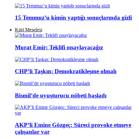
15 Temmuz’u kimin yaptığı sonuçlarında gizli
Kürt Meselesi
Murat Emir: Teklifi onaylayacağız
CHP’li Taşkın: Demokratikleşme olmalı
Bismil’de uyuşturucu nöbeti başladı
AKP’li Emine Gözgeç: Süreci provoke etmeye
çalışanlar var