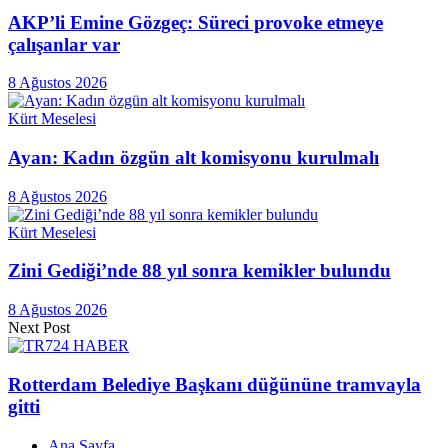
AKP’li Emine Gözgeç: Süreci provoke etmeye
çalışanlar var
8 Ağustos 2026
Kürt Meselesi
Ayan: Kadın özgün alt komisyonu kurulmalı
8 Ağustos 2026
Kürt Meselesi
Zini Gediği’nde 88 yıl sonra kemikler bulundu
8 Ağustos 2026
Next Post
Rotterdam Belediye Başkanı düğününe tramvayla
gitti
Ana Sayfa