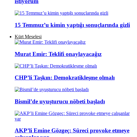
istiyorum
15 Temmuz’u kimin yaptığı sonuçlarında gizli
Kürt Meselesi
Murat Emir: Teklifi onaylayacağız
CHP’li Taşkın: Demokratikleşme olmalı
Bismil’de uyuşturucu nöbeti başladı
AKP’li Emine Gözgeç: Süreci provoke etmeye