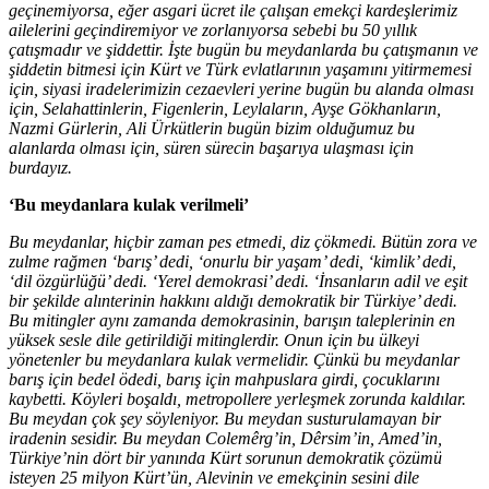
geçinemiyorsa, eğer asgari ücret ile çalışan emekçi kardeşlerimiz
ailelerini geçindiremiyor ve zorlanıyorsa sebebi bu 50 yıllık
çatışmadır ve şiddettir. İşte bugün bu meydanlarda bu çatışmanın ve
şiddetin bitmesi için Kürt ve Türk evlatlarının yaşamını yitirmemesi
için, siyasi iradelerimizin cezaevleri yerine bugün bu alanda olması
için, Selahattinlerin, Figenlerin, Leylaların, Ayşe Gökhanların,
Nazmi Gürlerin, Ali Ürkütlerin bugün bizim olduğumuz bu
alanlarda olması için, süren sürecin başarıya ulaşması için
burdayız.
‘Bu meydanlara kulak verilmeli’
Bu meydanlar, hiçbir zaman pes etmedi, diz çökmedi. Bütün zora ve
zulme rağmen ‘barış’ dedi, ‘onurlu bir yaşam’ dedi, ‘kimlik’ dedi,
‘dil özgürlüğü’ dedi. ‘Yerel demokrasi’ dedi. ‘İnsanların adil ve eşit
bir şekilde alınterinin hakkını aldığı demokratik bir Türkiye’ dedi.
Bu mitingler aynı zamanda demokrasinin, barışın taleplerinin en
yüksek sesle dile getirildiği mitinglerdir. Onun için bu ülkeyi
yönetenler bu meydanlara kulak vermelidir. Çünkü bu meydanlar
barış için bedel ödedi, barış için mahpuslara girdi, çocuklarını
kaybetti. Köyleri boşaldı, metropollere yerleşmek zorunda kaldılar.
Bu meydan çok şey söyleniyor. Bu meydan susturulamayan bir
iradenin sesidir. Bu meydan Colemêrg’in, Dêrsim’in, Amed’in,
Türkiye’nin dört bir yanında Kürt sorunun demokratik çözümü
isteyen 25 milyon Kürt’ün, Alevinin ve emekçinin sesini dile