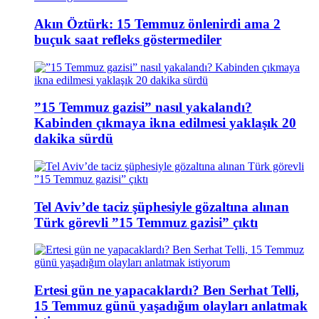
Akın Öztürk: 15 Temmuz önlenirdi ama 2
buçuk saat refleks göstermediler
”15 Temmuz gazisi” nasıl yakalandı?
Kabinden çıkmaya ikna edilmesi yaklaşık 20
dakika sürdü
Tel Aviv’de taciz şüphesiyle gözaltına alınan
Türk görevli ”15 Temmuz gazisi” çıktı
Ertesi gün ne yapacaklardı? Ben Serhat Telli,
15 Temmuz günü yaşadığım olayları anlatmak