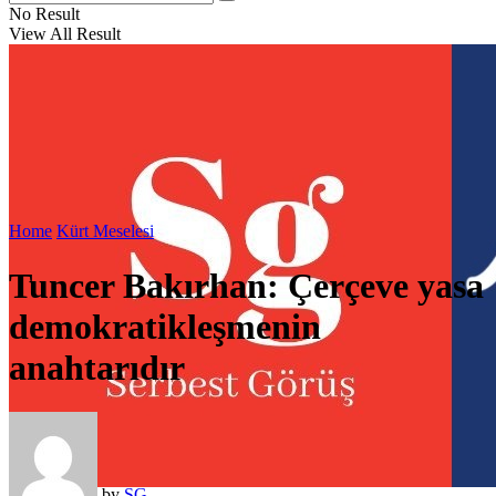
No Result
View All Result
Home
Kürt Meselesi
Tuncer Bakırhan: Çerçeve yasa
demokratikleşmenin
anahtarıdır
by
SG