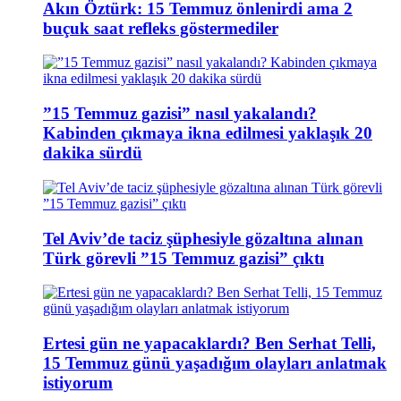
Akın Öztürk: 15 Temmuz önlenirdi ama 2
buçuk saat refleks göstermediler
”15 Temmuz gazisi” nasıl yakalandı?
Kabinden çıkmaya ikna edilmesi yaklaşık 20
dakika sürdü
Tel Aviv’de taciz şüphesiyle gözaltına alınan
Türk görevli ”15 Temmuz gazisi” çıktı
Ertesi gün ne yapacaklardı? Ben Serhat Telli,
15 Temmuz günü yaşadığım olayları anlatmak
istiyorum