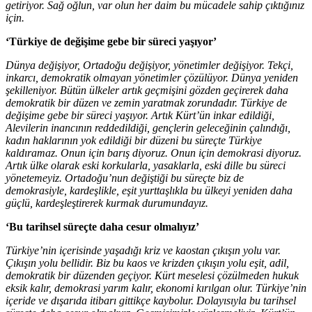
getiriyor. Sağ oğlun, var olun her daim bu mücadele sahip çıktığınız
için.
‘Türkiye de değişime gebe bir süreci yaşıyor’
Dünya değişiyor, Ortadoğu değişiyor, yönetimler değişiyor. Tekçi,
inkarcı, demokratik olmayan yönetimler çözülüyor. Dünya yeniden
şekilleniyor. Bütün ülkeler artık geçmişini gözden geçirerek daha
demokratik bir düzen ve zemin yaratmak zorundadır. Türkiye de
değişime gebe bir süreci yaşıyor. Artık Kürt’ün inkar edildiği,
Alevilerin inancının reddedildiği, gençlerin geleceğinin çalındığı,
kadın haklarının yok edildiği bir düzeni bu süreçte Türkiye
kaldıramaz. Onun için barış diyoruz. Onun için demokrasi diyoruz.
Artık ülke olarak eski korkularla, yasaklarla, eski dille bu süreci
yönetemeyiz. Ortadoğu’nun değiştiği bu süreçte biz de
demokrasiyle, kardeşlikle, eşit yurttaşlıkla bu ülkeyi yeniden daha
güçlü, kardeşleştirerek kurmak durumundayız.
‘Bu tarihsel süreçte daha cesur olmalıyız’
Türkiye’nin içerisinde yaşadığı kriz ve kaostan çıkışın yolu var.
Çıkışın yolu bellidir. Biz bu kaos ve krizden çıkışın yolu eşit, adil,
demokratik bir düzenden geçiyor. Kürt meselesi çözülmeden hukuk
eksik kalır, demokrasi yarım kalır, ekonomi kırılgan olur. Türkiye’nin
içeride ve dışarıda itibarı gittikçe kaybolur. Dolayısıyla bu tarihsel