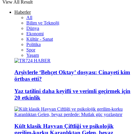
View All Result
Haberler
All
Bilim ve Teknolji
Dünya
Ekonomi
Kültür - Sanat
Politika
Spor
Yaşam
Arşivlerle ‘Behçet Oktay’ dosyası: Cinayeti kim
örtbas etti?
Yaz tatilini daha keyifli ve verimli geçirmek için
20 etkinlik
Kült klasik Hayvan Çiftliği ve psikolojik
gerilim-korku Karanlıktan Gelen, beyaz