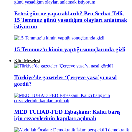
Ertesi gün ne yapacaklardı? Ben Serhat Telli,
15 Temmuz günü yaşadığım olayları anlatmak
istiyorum
15 Temmuz’u kimin yaptığı sonuçlarında gizli
Kürt Meselesi
Türkiye’de gazeteler ‘Çerçeve yasa’yı nasıl
gördü?
MED TUHAD-FED Eşbaşkanı: Kalıcı barış
için cezaevlerinin kapıları açılmalı