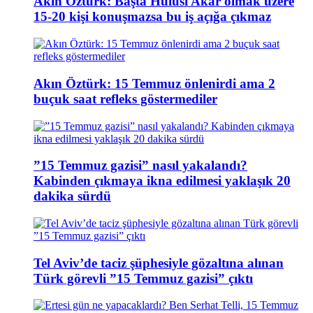
Akın Öztürk: Başta Hulusi Akar olmak üzere
15-20 kişi konuşmazsa bu iş açığa çıkmaz
Akın Öztürk: 15 Temmuz önlenirdi ama 2
buçuk saat refleks göstermediler
”15 Temmuz gazisi” nasıl yakalandı?
Kabinden çıkmaya ikna edilmesi yaklaşık 20
dakika sürdü
Tel Aviv’de taciz şüphesiyle gözaltına alınan
Türk görevli ”15 Temmuz gazisi” çıktı