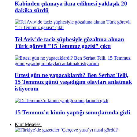
Kabinden çıkmaya ikna edilmesi yaklaşık 20
dakika sürdü
Tel Aviv’de taciz şüphesiyle gözaltına alınan
Türk görevli ”15 Temmuz gazisi” çıktı
Ertesi gün ne yapacaklardı? Ben Serhat Telli,
15 Temmuz günü yaşadığım olayları anlatmak
istiyorum
15 Temmuz’u kimin yaptığı sonuçlarında gizli
Kürt Meselesi