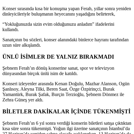
Konser sırasında kısa bir konuşma yapan Ferah, yıllar sonra yeniden
dinleyicileriyle buluşmanın heyecanını yaşadığını belirterek,
“Yokluğunuzda sizin evim olduğunuzu anladım” ifadelerini
kullandı.
Sanatçının bu sözleri, konser alanındaki binlerce hayranı tarafından
uzun süre alkışlandı.
ÜNLÜ İSİMLER DE YALNIZ BIRAKMADI
Şebnem Ferah’ın dönüş konserine sanat, spor ve televizyon
dünyasından birçok ünlü isim de katıldı.
Konseri izleyenler arasında Kenan Doğulu, Mazhar Alanson, Ogün
Şanlısoy, Aleyna Tilki, Beren Saat, Özge Özpirinçci, Burak
Yamantürk, Burak Şafak, Burçin Terzioğlu, Şebnem Dönmez ile
Zehra Güneş yer aldı.
BİLETLER DAKİKALAR İÇİNDE TÜKENMİŞTİ
Şebnem Ferah’ın 6 yıl sonra verdiği konserin biletleri satışa çıktıktan
kısa süre sonra tükenmişti. Yoğun ilgi üzerine sanatçının İstanbul’da
27 Haziran’da yeniden sahne alacağı açıklanırken, 13 Haziran’da da