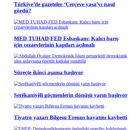
Türkiye’de gazeteler ‘Çerçeve yasa’yı nasıl
gördü?
MED TUHAD-FED Eşbaşkanı: Kalıcı barış
için cezaevlerinin kapıları açılmalı
Süreçte ikinci aşama başlıyor
Serêkaniyêli göçmenlerin dönüşü yarın başlıyor
Tiyatro yazarı Bilgesu Erenus hayatını kaybetti