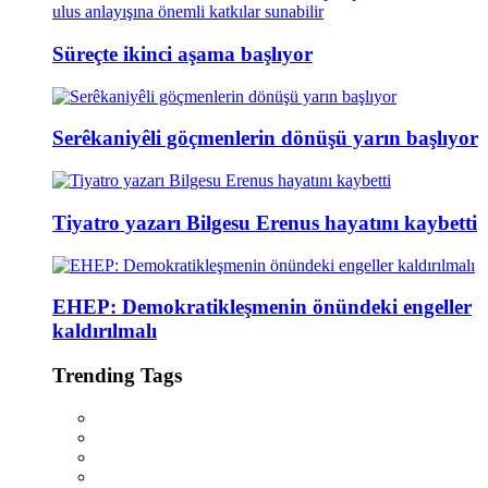
Süreçte ikinci aşama başlıyor
Serêkaniyêli göçmenlerin dönüşü yarın başlıyor
Tiyatro yazarı Bilgesu Erenus hayatını kaybetti
EHEP: Demokratikleşmenin önündeki engeller
kaldırılmalı
Trending Tags