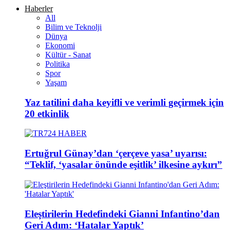
Haberler
All
Bilim ve Teknolji
Dünya
Ekonomi
Kültür - Sanat
Politika
Spor
Yaşam
Yaz tatilini daha keyifli ve verimli geçirmek için
20 etkinlik
Ertuğrul Günay’dan ‘çerçeve yasa’ uyarısı:
“Teklif, ‘yasalar önünde eşitlik’ ilkesine aykırı”
Eleştirilerin Hedefindeki Gianni Infantino’dan
Geri Adım: ‘Hatalar Yaptık’