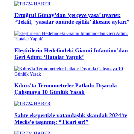
Ertuğrul Günay’dan ‘çerçeve yasa’ uyarısı:
“Teklif, ‘yasalar önünde eşitlik’ ilkesine aykırı”
Eleştirilerin Hedefindeki Gianni Infantino’dan
Geri Adım: ‘Hatalar Yaptık’
Kıbrıs’ta Termometreler Patladı: Dışarıda
Çalışmaya 10 Günlük Yasak
Sahte ekspertizle vatandaşlık skandalı 2024’te
Meclis’e taşınmış: “Ticari sır!”