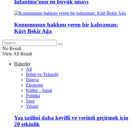
Infantino’nun en büyük sınavı
Konumunun hakkını veren bir kahraman:
Kürt Bekir Ağa
No Result
View All Result
Haberler
All
Bilim ve Teknolji
Dünya
Ekonomi
Kültür - Sanat
Politika
Spor
Yaşam
Yaz tatilini daha keyifli ve verimli geçirmek için
20 etkinlik