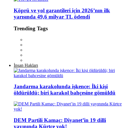
Köprü ve yol garantileri için 2026’nın ilk
yarısında 49,6 milyar TL ödendi
Trending Tags
İnsan Hakları
Jandarma karakolunda işkence: İki kişi
öldürüldü; biri karakol bahçesine gömüldü
DEM Partili Kamaç: Diyanet’in 19 dilli
yayınında Kürtçe yok!