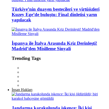
Türkiye’nin duayen bestecileri ve virtüözleri
Kuzey Ege’de buluştu: Final dinletisi yarın
yapılacak
İspanya ile İtalya Arasında Kriz Derinleşti!
Madrid’den Misilleme Sinyali
Trending Tags
İnsan Hakları
Jandarma karakolunda işkence: İki kişi