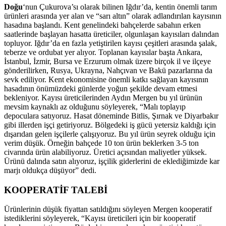
Doğu
‘nun Çukurova’sı olarak bilinen Iğdır’da, kentin önemli tarım
ürünleri arasında yer alan ve “sarı altın” olarak adlandırılan kayısının
hasadına başlandı. Kent genelindeki bahçelerde sabahın erken
saatlerinde başlayan hasatta üreticiler, olgunlaşan kayısıları dalından
topluyor. Iğdır’da en fazla yetiştirilen kayısı çeşitleri arasında şalak,
teberze ve ordubat yer alıyor. Toplanan kayısılar başta Ankara,
İstanbul, İzmir, Bursa ve Erzurum olmak üzere birçok il ve ilçeye
gönderilirken, Rusya, Ukrayna, Nahçıvan ve Bakü pazarlarına da
sevk ediliyor. Kent ekonomisine önemli katkı sağlayan kayısının
hasadının önümüzdeki günlerde yoğun şekilde devam etmesi
bekleniyor. Kayısı üreticilerinden Aydın Mergen bu yıl ürünün
mevsim kaynaklı az olduğunu söyleyerek, “Malı toplayıp
depoculara satıyoruz. Hasat döneminde Bitlis, Şırnak ve Diyarbakır
gibi illerden işçi getiriyoruz. Bölgedeki iş gücü yetersiz kaldığı için
dışarıdan gelen işçilerle çalışıyoruz. Bu yıl ürün seyrek olduğu için
verim düşük. Örneğin bahçede 10 ton ürün beklerken 3-5 ton
civarında ürün alabiliyoruz. Üretici açısından maliyetler yüksek.
Ürünü dalında satın alıyoruz, işçilik giderlerini de eklediğimizde kar
marjı oldukça düşüyor” dedi.
KOOPERATİF TALEBİ
Ürünlerinin düşük fiyattan satıldığını söyleyen Mergen kooperatif
istediklerini söyleyerek, “Kayısı üreticileri için bir kooperatif