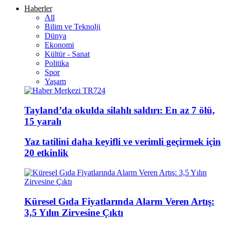
Haberler
All
Bilim ve Teknolji
Dünya
Ekonomi
Kültür - Sanat
Politika
Spor
Yaşam
Tayland’da okulda silahlı saldırı: En az 7 ölü,
15 yaralı
Yaz tatilini daha keyifli ve verimli geçirmek için
20 etkinlik
Küresel Gıda Fiyatlarında Alarm Veren Artış:
3,5 Yılın Zirvesine Çıktı