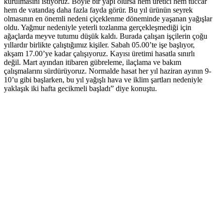
kurulmasını istiyoruz. Böyle bir yapı olursa hem üretici hem tüccar
hem de vatandaş daha fazla fayda görür. Bu yıl ürünün seyrek
olmasının en önemli nedeni çiçeklenme döneminde yaşanan yağışlar
oldu. Yağmur nedeniyle yeterli tozlanma gerçekleşmediği için
ağaçlarda meyve tutumu düşük kaldı. Burada çalışan işçilerin çoğu
yıllardır birlikte çalıştığımız kişiler. Sabah 05.00’te işe başlıyor,
akşam 17.00’ye kadar çalışıyoruz. Kayısı üretimi hasatla sınırlı
değil. Mart ayından itibaren gübreleme, ilaçlama ve bakım
çalışmalarını sürdürüyoruz. Normalde hasat her yıl haziran ayının 9-
10’u gibi başlarken, bu yıl yağışlı hava ve iklim şartları nedeniyle
yaklaşık iki hafta gecikmeli başladı” diye konuştu.