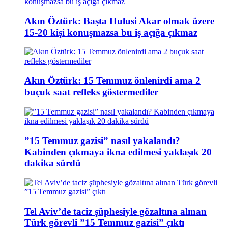
Akın Öztürk: Başta Hulusi Akar olmak üzere
15-20 kişi konuşmazsa bu iş açığa çıkmaz
Akın Öztürk: 15 Temmuz önlenirdi ama 2
buçuk saat refleks göstermediler
”15 Temmuz gazisi” nasıl yakalandı?
Kabinden çıkmaya ikna edilmesi yaklaşık 20
dakika sürdü
Tel Aviv’de taciz şüphesiyle gözaltına alınan
Türk görevli ”15 Temmuz gazisi” çıktı