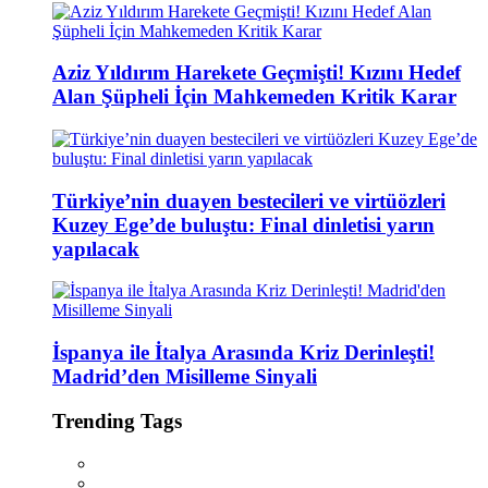
Aziz Yıldırım Harekete Geçmişti! Kızını Hedef
Alan Şüpheli İçin Mahkemeden Kritik Karar
Türkiye’nin duayen bestecileri ve virtüözleri
Kuzey Ege’de buluştu: Final dinletisi yarın
yapılacak
İspanya ile İtalya Arasında Kriz Derinleşti!
Madrid’den Misilleme Sinyali
Trending Tags