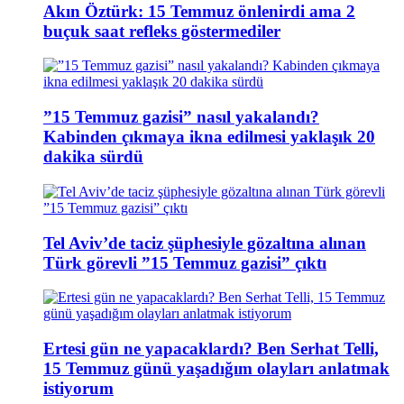
Akın Öztürk: 15 Temmuz önlenirdi ama 2
buçuk saat refleks göstermediler
”15 Temmuz gazisi” nasıl yakalandı?
Kabinden çıkmaya ikna edilmesi yaklaşık 20
dakika sürdü
Tel Aviv’de taciz şüphesiyle gözaltına alınan
Türk görevli ”15 Temmuz gazisi” çıktı
Ertesi gün ne yapacaklardı? Ben Serhat Telli,
15 Temmuz günü yaşadığım olayları anlatmak
istiyorum