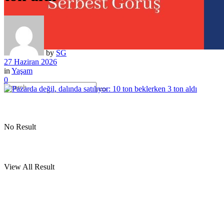
by
SG
27 Haziran 2026
in
Yaşam
0
No Result
View All Result