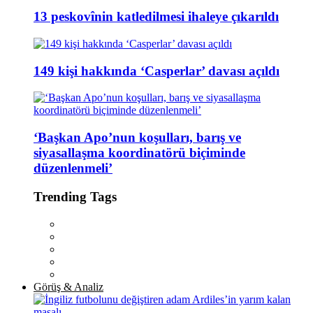
13 peskovînin katledilmesi ihaleye çıkarıldı
149 kişi hakkında ‘Casperlar’ davası açıldı
‘Başkan Apo’nun koşulları, barış ve
siyasallaşma koordinatörü biçiminde
düzenlenmeli’
Trending Tags
Görüş & Analiz