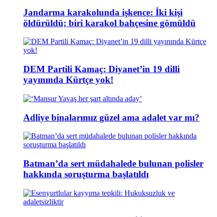
Jandarma karakolunda işkence: İki kişi
öldürüldü; biri karakol bahçesine gömüldü
DEM Partili Kamaç: Diyanet’in 19 dilli
yayınında Kürtçe yok!
Adliye binalarımız güzel ama adalet var mı?
Batman’da sert müdahalede bulunan polisler
hakkında soruşturma başlatıldı