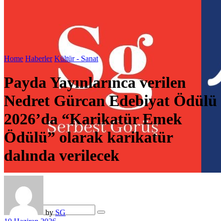
Home
Haberler
Kültür - Sanat
Payda Yayınlarınca verilen
Nedret Gürcan Edebiyat Ödülü
2026’da “Karikatür Emek
Ödülü” olarak karikatür
dalında verilecek
by
SG