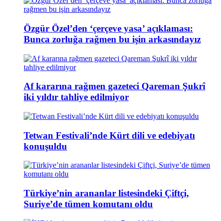
Özgür Özel’den ‘çerçeve yasa’ açıklaması:
Bunca zorluğa rağmen bu işin arkasındayız
Af kararına rağmen gazeteci Qareman Şukrî
iki yıldır tahliye edilmiyor
Tetwan Festivali’nde Kürt dili ve edebiyatı
konuşuldu
Türkiye’nin arananlar listesindeki Çiftçi,
Suriye’de tümen komutanı oldu