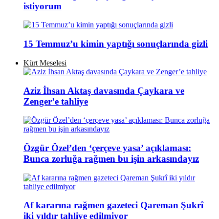
istiyorum
15 Temmuz’u kimin yaptığı sonuçlarında gizli
Kürt Meselesi
Aziz İhsan Aktaş davasında Çaykara ve
Zenger’e tahliye
Özgür Özel’den ‘çerçeve yasa’ açıklaması:
Bunca zorluğa rağmen bu işin arkasındayız
Af kararına rağmen gazeteci Qareman Şukrî
iki yıldır tahliye edilmiyor