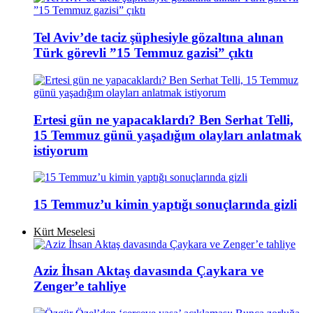
Tel Aviv’de taciz şüphesiyle gözaltına alınan
Türk görevli ”15 Temmuz gazisi” çıktı
Ertesi gün ne yapacaklardı? Ben Serhat Telli,
15 Temmuz günü yaşadığım olayları anlatmak
istiyorum
15 Temmuz’u kimin yaptığı sonuçlarında gizli
Kürt Meselesi
Aziz İhsan Aktaş davasında Çaykara ve
Zenger’e tahliye