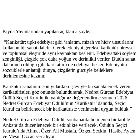
Payda Yayınlarından yapılan açıklama şöyle:
“Karikatür; tıpkı edebiyat gibi ‘anlatım, mizah ve hiciv unsurlarını’
kullanan bir sanat dalıdır. Gerek edebiyat gerekse karikatür bireysel
ve toplumsal eleştiride aynı kaynaktan beslenir. Edebiyattaki söylem
zenginliği, çizgide çok daha yoğun ve derinlikli veriler. Bütün sanat
dallarında olduğu gibi karikatürü de edebiyat besler. Edebiyatın
sözcüklerle anlattığı dünya, çizgilerin gücüyle belleklere
derinlemesine kazınır.
Karikatür sanatının son yıllardaki işleviyle bu sanata emek veren
karikatüristleri göz önünde bulundurarak, Nedret Gürcan Edebiyat
Ödülü Seçici Kurulu ile yaptığımız değerlendirme sonucu 2026
Nedret Gürcan Edebiyat Ödülü’nün ‘Karikatür’ dalında, Seçici
Kurul’ca belirlenecek bir karikatüriste verilmesini uygun bulduk.”
Nedret Gürcan Edebiyat Ödülü, sonbaharda belirlenen bir tarihte
Ankara’da düzenlenecek bir etkinlikte verilecek. Ödülün Seçici
Kurulu’nda Ahmet Özer, Ali Mustafa, Özgen Seçkin, Hasibe Ayten
ve Mesut Özcan yer alıyor.