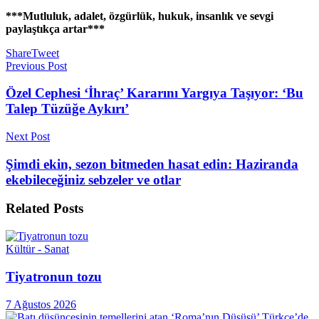
***Mutluluk, adalet, özgürlük, hukuk, insanlık ve sevgi
paylaştıkça artar***
Share
Tweet
Previous Post
Özel Cephesi ‘İhraç’ Kararını Yargıya Taşıyor: ‘Bu
Talep Tüzüğe Aykırı’
Next Post
Şimdi ekin, sezon bitmeden hasat edin: Haziranda
ekebileceğiniz sebzeler ve otlar
Related
Posts
Kültür - Sanat
Tiyatronun tozu
7 Ağustos 2026