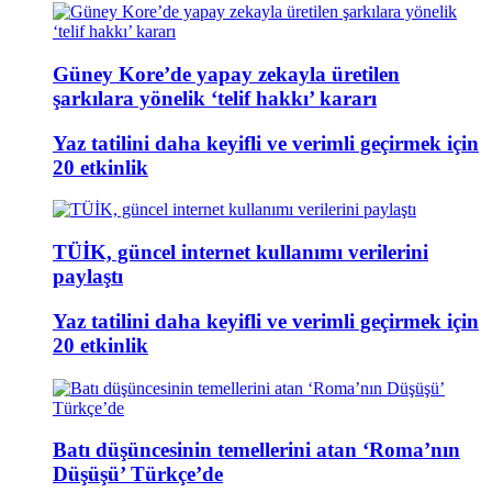
Güney Kore’de yapay zekayla üretilen
şarkılara yönelik ‘telif hakkı’ kararı
Yaz tatilini daha keyifli ve verimli geçirmek için
20 etkinlik
TÜİK, güncel internet kullanımı verilerini
paylaştı
Yaz tatilini daha keyifli ve verimli geçirmek için
20 etkinlik
Batı düşüncesinin temellerini atan ‘Roma’nın
Düşüşü’ Türkçe’de