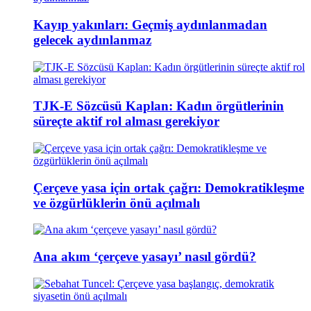
Kayıp yakınları: Geçmiş aydınlanmadan
gelecek aydınlanmaz
TJK-E Sözcüsü Kaplan: Kadın örgütlerinin
süreçte aktif rol alması gerekiyor
Çerçeve yasa için ortak çağrı: Demokratikleşme
ve özgürlüklerin önü açılmalı
Ana akım ‘çerçeve yasayı’ nasıl gördü?