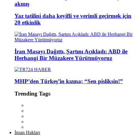
akmış
Yaz tatilini daha keyifli ve verimli geçirmek için
20 etkinlik
İran Masayı Dağıttı, Şartını Açıkladı: ABD ile
Herhangi Bir Müzakere Yürütmüyoruz
MHP’den Türkeş’in kızına; “Sen pisliksin!”
Trending Tags
İnsan Hakları