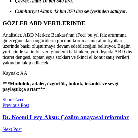
Çeyrek Altın: 10 bin 640 lira,
Cumhuriyet Altını: 42 bin 370 lira seviyesinden satılıyor.
GÖZLER ABD VERILERINDE
Analistler, ABD Merkez Bankası’nın (Fed) bu yıl faiz artırımına
gideceğine dair öngörülerin gücünü korumasının altın fiyatları
üzerinde baskı oluşturmaya devam edebileceğini belirtiyor. Bugün
yurt içinde sakin bir veri gündemi hakimken, yurt dışında ABD dış
ticaret dengesi, toptan eşya stokları ve ikinci el konut satış verileri
yakından takip edilecek.
Kaynak: AA
***Mutluluk, adalet, özgürlük, hukuk, insanlık ve sevgi
paylaştıkça artar***
Share
Tweet
Previous Post
Dr. Noemi Levy-Aksu: Çözüm anayasal reformlar
Next Post