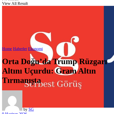
View All Result
Home
Haberler
Ekonomi
Orta Doğu’da Trump Rüzgarı
Altını Uçurdu: Gram Altın
Tırmanışta
by
SG
9 Haziran 2026