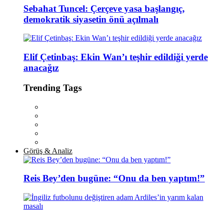
Sebahat Tuncel: Çerçeve yasa başlangıç,
demokratik siyasetin önü açılmalı
Elif Çetinbaş: Ekin Wan’ı teşhir edildiği yerde
anacağız
Trending Tags
Görüş & Analiz
Reis Bey’den bugüne: “Onu da ben yaptım!”