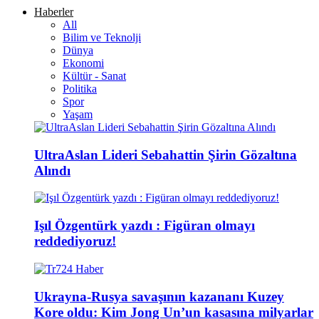
Haberler
All
Bilim ve Teknolji
Dünya
Ekonomi
Kültür - Sanat
Politika
Spor
Yaşam
UltraAslan Lideri Sebahattin Şirin Gözaltına
Alındı
Işıl Özgentürk yazdı : Figüran olmayı
reddediyoruz!
Ukrayna-Rusya savaşının kazananı Kuzey
Kore oldu: Kim Jong Un’un kasasına milyarlar