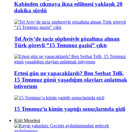
Kabinden çıkmaya ikna edilmesi yaklaşık 20
dakika sürdü
Tel Aviv’de taciz şüphesiyle gözaltına alınan
Türk görevli ”15 Temmuz gazisi” çıktı
Ertesi gün ne yapacaklardı? Ben Serhat Telli,
15 Temmuz günü yaşadığım olayları anlatmak
istiyorum
15 Temmuz’u kimin yaptığı sonuçlarında gizli
Kürt Meselesi