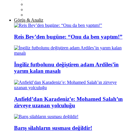
Görüş & Analiz
Reis Bey’den bugüne: “Onu da ben yaptım!”
İngiliz futbolunu değiştiren adam Ardiles’in
yarım kalan masalı
Anfield’dan Karadeniz’e: Mohamed Salah’ın
zirveye uzanan yolculuğu
Barış silahların susması değildir!