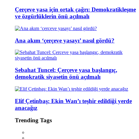
Çerçeve yasa için ortak çağrı: Demokratikleşme
ve özgürlüklerin önü açılmalı
Ana akım ‘çerçeve yasayı’ nasıl gördü?
Sebahat Tuncel: Çerçeve yasa başlangıç,
demokratik siyasetin önü açılmalı
Elif Çetinbaş: Ekin Wan’ı teşhir edildiği yerde
anacağız
Trending Tags