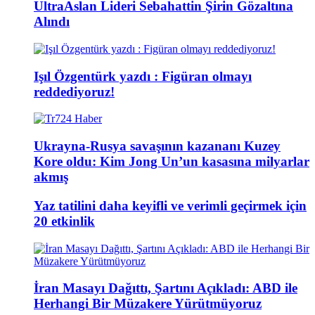
UltraAslan Lideri Sebahattin Şirin Gözaltına
Alındı
Işıl Özgentürk yazdı : Figüran olmayı
reddediyoruz!
Ukrayna-Rusya savaşının kazananı Kuzey
Kore oldu: Kim Jong Un’un kasasına milyarlar
akmış
Yaz tatilini daha keyifli ve verimli geçirmek için
20 etkinlik
İran Masayı Dağıttı, Şartını Açıkladı: ABD ile
Herhangi Bir Müzakere Yürütmüyoruz