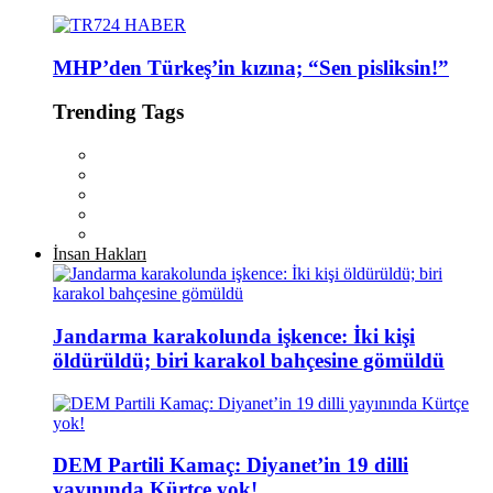
MHP’den Türkeş’in kızına; “Sen pisliksin!”
Trending Tags
İnsan Hakları
Jandarma karakolunda işkence: İki kişi
öldürüldü; biri karakol bahçesine gömüldü
DEM Partili Kamaç: Diyanet’in 19 dilli
yayınında Kürtçe yok!