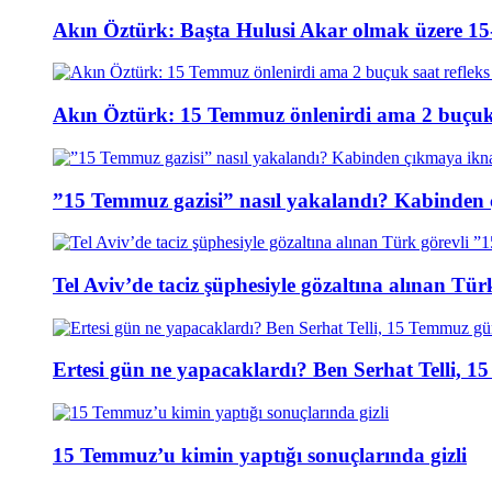
Akın Öztürk: Başta Hulusi Akar olmak üzere 15-
Akın Öztürk: 15 Temmuz önlenirdi ama 2 buçuk s
”15 Temmuz gazisi” nasıl yakalandı? Kabinden 
Tel Aviv’de taciz şüphesiyle gözaltına alınan Tür
Ertesi gün ne yapacaklardı? Ben Serhat Telli, 
15 Temmuz’u kimin yaptığı sonuçlarında gizli