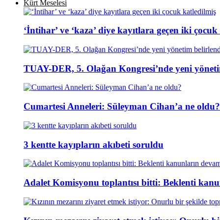
Kürt Meselesi
‘İntihar’ ve ‘kaza’ diye kayıtlara geçen iki çocuk
TUAY-DER, 5. Olağan Kongresi’nde yeni yönetim
Cumartesi Anneleri: Süleyman Cihan’a ne oldu?
3 kentte kayıpların akıbeti soruldu
Adalet Komisyonu toplantısı bitti: Beklenti kan