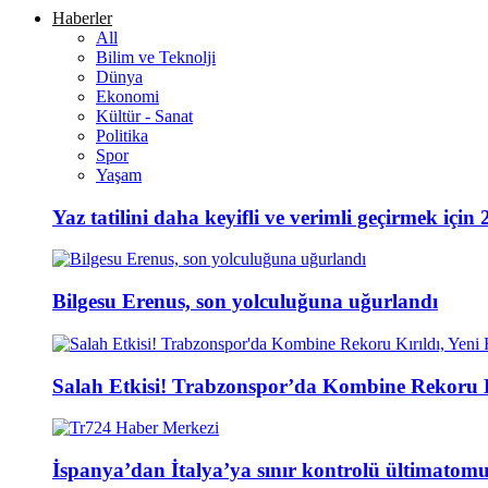
Haberler
All
Bilim ve Teknolji
Dünya
Ekonomi
Kültür - Sanat
Politika
Spor
Yaşam
Yaz tatilini daha keyifli ve verimli geçirmek için 
Bilgesu Erenus, son yolculuğuna uğurlandı
Salah Etkisi! Trabzonspor’da Kombine Rekoru Kı
İspanya’dan İtalya’ya sınır kontrolü ültimatomu;