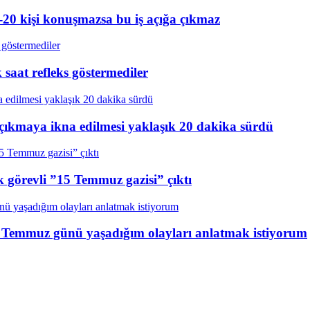
20 kişi konuşmazsa bu iş açığa çıkmaz
aat refleks göstermediler
çıkmaya ikna edilmesi yaklaşık 20 dakika sürdü
k görevli ”15 Temmuz gazisi” çıktı
15 Temmuz günü yaşadığım olayları anlatmak istiyorum