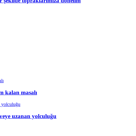
ir şekilde topraklarımıza dönelim
ım kalan masalı
veye uzanan yolculuğu