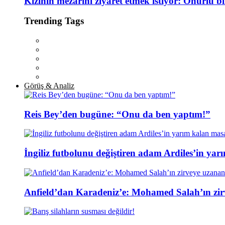
Kızının mezarını ziyaret etmek istiyor: Onurlu b
Trending Tags
Görüş & Analiz
Reis Bey’den bugüne: “Onu da ben yaptım!”
İngiliz futbolunu değiştiren adam Ardiles’in yar
Anfield’dan Karadeniz’e: Mohamed Salah’ın zir