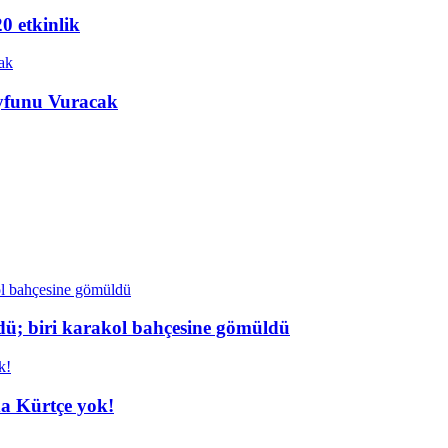
20 etkinlik
ayfunu Vuracak
dü; biri karakol bahçesine gömüldü
da Kürtçe yok!