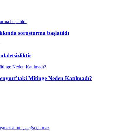
kkında soruşturma başlatıldı
aletsizliktir
enyurt’taki Mitinge Neden Katılmadı?