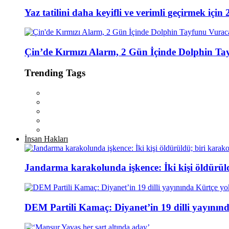
Yaz tatilini daha keyifli ve verimli geçirmek için 
Çin’de Kırmızı Alarm, 2 Gün İçinde Dolphin T
Trending Tags
İnsan Hakları
Jandarma karakolunda işkence: İki kişi öldürül
DEM Partili Kamaç: Diyanet’in 19 dilli yayının