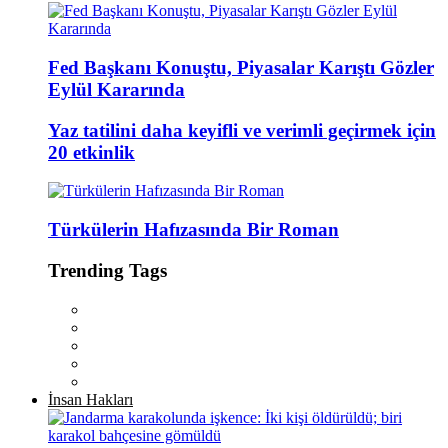
Fed Başkanı Konuştu, Piyasalar Karıştı Gözler
Eylül Kararında
Yaz tatilini daha keyifli ve verimli geçirmek için
20 etkinlik
Türkülerin Hafızasında Bir Roman
Trending Tags
İnsan Hakları