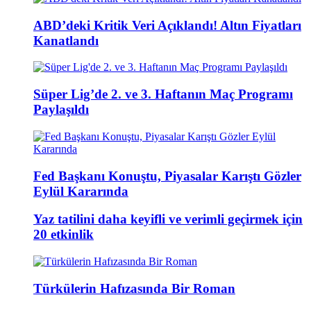
ABD’deki Kritik Veri Açıklandı! Altın Fiyatları
Kanatlandı
Süper Lig’de 2. ve 3. Haftanın Maç Programı
Paylaşıldı
Fed Başkanı Konuştu, Piyasalar Karıştı Gözler
Eylül Kararında
Yaz tatilini daha keyifli ve verimli geçirmek için
20 etkinlik
Türkülerin Hafızasında Bir Roman