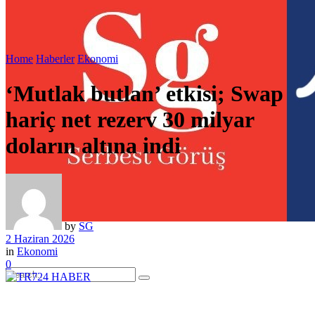
Home
Haberler
Ekonomi
‘Mutlak butlan’ etkisi; Swap
hariç net rezerv 30 milyar
doların altına indi
by
SG
2 Haziran 2026
in
Ekonomi
0