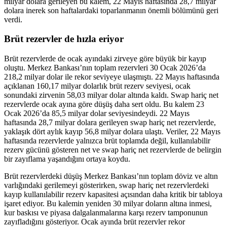
milyar dolara gerileyen bu kalem, 22 Mayıs haftasında 28,7 milyar
dolara inerek son haftalardaki toparlanmanın önemli bölümünü geri
verdi.
Brüt rezervler de hızla eriyor
Brüt rezervlerde de ocak ayındaki zirveye göre büyük bir kayıp
oluştu. Merkez Bankası’nın toplam rezervleri 30 Ocak 2026’da
218,2 milyar dolar ile rekor seviyeye ulaşmıştı. 22 Mayıs haftasında
açıklanan 160,17 milyar dolarlık brüt rezerv seviyesi, ocak
sonundaki zirvenin 58,03 milyar dolar altında kaldı. Swap hariç net
rezervlerde ocak ayına göre düşüş daha sert oldu. Bu kalem 23
Ocak 2026’da 85,5 milyar dolar seviyesindeydi. 22 Mayıs
haftasında 28,7 milyar dolara gerileyen swap hariç net rezervlerde,
yaklaşık dört aylık kayıp 56,8 milyar dolara ulaştı. Veriler, 22 Mayıs
haftasında rezervlerde yalnızca brüt toplamda değil, kullanılabilir
rezerv gücünü gösteren net ve swap hariç net rezervlerde de belirgin
bir zayıflama yaşandığını ortaya koydu.
Brüt rezervlerdeki düşüş Merkez Bankası’nın toplam döviz ve altın
varlığındaki gerilemeyi gösterirken, swap hariç net rezervlerdeki
kayıp kullanılabilir rezerv kapasitesi açısından daha kritik bir tabloya
işaret ediyor. Bu kalemin yeniden 30 milyar doların altına inmesi,
kur baskısı ve piyasa dalgalanmalarına karşı rezerv tamponunun
zayıfladığını gösteriyor. Ocak ayında brüt rezervler rekor