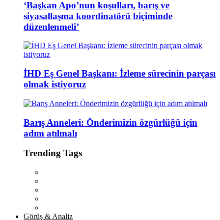
‘Başkan Apo’nun koşulları, barış ve
siyasallaşma koordinatörü biçiminde
düzenlenmeli’
İHD Eş Genel Başkanı: İzleme sürecinin parçası
olmak istiyoruz
Barış Anneleri: Önderimizin özgürlüğü için
adım atılmalı
Trending Tags
Görüş & Analiz