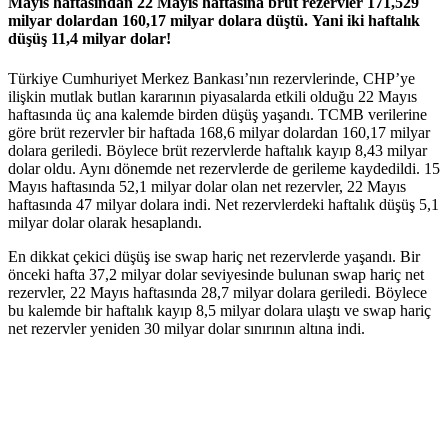
Mayıs haftasından 22 Mayıs haftasına brüt rezervler 171,529
milyar dolardan 160,17 milyar dolara düştü. Yani iki haftalık
düşüş 11,4 milyar dolar!
Türkiye Cumhuriyet Merkez Bankası’nın rezervlerinde, CHP’ye
ilişkin mutlak butlan kararının piyasalarda etkili olduğu 22 Mayıs
haftasında üç ana kalemde birden düşüş yaşandı. TCMB verilerine
göre brüt rezervler bir haftada 168,6 milyar dolardan 160,17 milyar
dolara geriledi. Böylece brüt rezervlerde haftalık kayıp 8,43 milyar
dolar oldu. Aynı dönemde net rezervlerde de gerileme kaydedildi. 15
Mayıs haftasında 52,1 milyar dolar olan net rezervler, 22 Mayıs
haftasında 47 milyar dolara indi. Net rezervlerdeki haftalık düşüş 5,1
milyar dolar olarak hesaplandı.
En dikkat çekici düşüş ise swap hariç net rezervlerde yaşandı. Bir
önceki hafta 37,2 milyar dolar seviyesinde bulunan swap hariç net
rezervler, 22 Mayıs haftasında 28,7 milyar dolara geriledi. Böylece
bu kalemde bir haftalık kayıp 8,5 milyar dolara ulaştı ve swap hariç
net rezervler yeniden 30 milyar dolar sınırının altına indi.