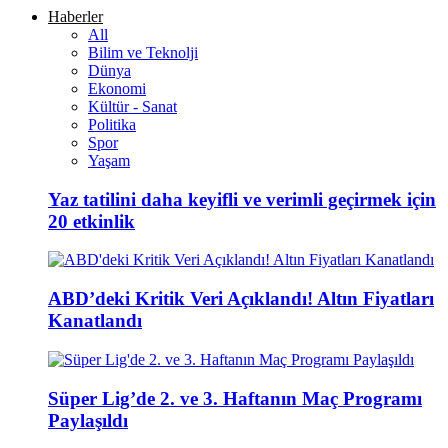
Haberler
All
Bilim ve Teknolji
Dünya
Ekonomi
Kültür - Sanat
Politika
Spor
Yaşam
Yaz tatilini daha keyifli ve verimli geçirmek için
20 etkinlik
ABD’deki Kritik Veri Açıklandı! Altın Fiyatları
Kanatlandı
Süper Lig’de 2. ve 3. Haftanın Maç Programı
Paylaşıldı