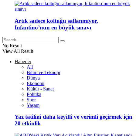
Artık sadece koltuğu sallanmıyor,
Infantino’nun en büyük sınavı
No Result
View All Result
Haberler
All
Bilim ve Teknolji
Dünya
Ekonomi
Kültür - Sanat
Politika
Spor
Yaşam
Yaz tatilini daha keyifli ve verimli geçirmek için
20 etkinlik