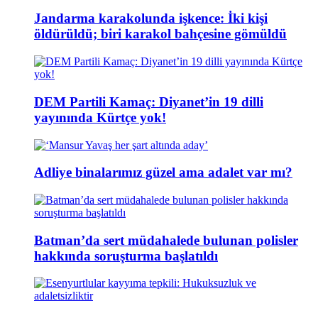
Jandarma karakolunda işkence: İki kişi
öldürüldü; biri karakol bahçesine gömüldü
DEM Partili Kamaç: Diyanet’in 19 dilli
yayınında Kürtçe yok!
Adliye binalarımız güzel ama adalet var mı?
Batman’da sert müdahalede bulunan polisler
hakkında soruşturma başlatıldı