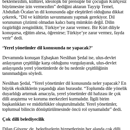
beklemezdim, kültürel, ideolojik bir prensiple bir çocuğun Kürtçesiz
büyümesine izin vermezdim” dediğini aktaran Tayyip Temel,
Abdullah Öcalan’ın dil konusunda ağır eleştirileri olduğuna dikkat
çekerek, “Dil ve kültürün savunmasını yapmak gerekiyor. Dil
sorununun çözümü olmadan kalıcı barış mümkün değil. Dilin
özgürlüğü zenginliktir, Türkiye’ye zarar vermez. Bir Kürt diliyle
konuşursa, eğitim alırsa, öğrenirse; Türkiye’ye zarar vermez, fayda
verir” dedi.
‘Yerel yönetimler dil konusunda ne yapacak?’
Devamında konuşan Eşbaşkan Neslihan Şedal ise, ulus-devlet
anlayışının çeşitliliğe karşı olduğunu vurgulayarak, ulus-devlet
anlayışında yerel yönetimlerde de bu nedenle çeşitliliğinin
tanınmadığını söyledi.
Neslihan Şedal, “Yerel yönetimler dil konusunda neler yapacak? En
büyük eksikliklerin yaşandığı alan burasıdır. “Toplumda dile yönelik
duyarlılığı artırmak amacıyla, yerel yönetimler dil hafızası ile çok
dilli araştırma ve koruma merkezleri kurmalıdır. İlgili birim
başkanlıkları ve müdürlükler oluşturulmalıdır. Yerel yönetimler,
toplumsal bilincin dönüştürülmesinde öncü rol oynamalıdır” dedi.
Çok dilli belediyecilik
Dilan Güvenç de, belediyelerin hizmetlerinin her alanda çok dilli