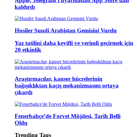
Apple, Telegram’ı uyarmadan App Store’dan
kaldırdı
Husiler Suudi Arabistan Gemisini Vurdu
Yaz tatilini daha keyifli ve verimli geçirmek için
20 etkinlik
Araştırmacılar, kanser hücrelerinin
bağışıklıktan kaçış mekanizmasını ortaya
çıkardı
Fenerbahçe’de Forvet Müjdesi, Tarih Belli
Oldu
Trending Tags