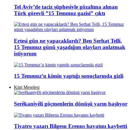
Tel Aviv’de taciz şüphesiyle gözaltına alınan
Türk görevli ”15 Temmuz gazisi” çıktı
Ertesi gün ne yapacaklardı? Ben Serhat Telli,
15 Temmuz günü yaşadığım olayları anlatmak
istiyorum
15 Temmuz’u kimin yaptığı sonuçlarında gizli
Kürt Meselesi
Serêkaniyêli göçmenlerin dönüşü yarın başlıyor
Tiyatro yazarı Bilgesu Erenus hayatını kaybetti