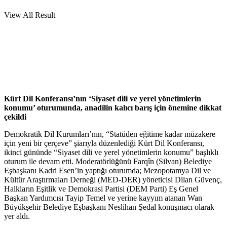
View All Result
Kürt Dil Konferansı’nın ‘Siyaset dili ve yerel yönetimlerin
konumu’ oturumunda, anadilin kalıcı barış için önemine dikkat
çekildi
Demokratik Dil Kurumları’nın, “Statüden eğitime kadar müzakere
için yeni bir çerçeve” şiarıyla düzenlediği Kürt Dil Konferansı,
ikinci gününde “Siyaset dili ve yerel yönetimlerin konumu” başlıklı
oturum ile devam etti. Moderatörlüğünü Farqîn (Silvan) Belediye
Eşbaşkanı Kadri Esen’in yaptığı oturumda; Mezopotamya Dil ve
Kültür Araştırmaları Derneği (MED-DER) yöneticisi Dilan Güvenç,
Halkların Eşitlik ve Demokrasi Partisi (DEM Parti) Eş Genel
Başkan Yardımcısı Tayip Temel ve yerine kayyım atanan Wan
Büyükşehir Belediye Eşbaşkanı Neslihan Şedal konuşmacı olarak
yer aldı.