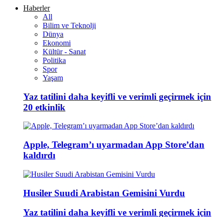
Haberler
All
Bilim ve Teknolji
Dünya
Ekonomi
Kültür - Sanat
Politika
Spor
Yaşam
Yaz tatilini daha keyifli ve verimli geçirmek için
20 etkinlik
Apple, Telegram’ı uyarmadan App Store’dan
kaldırdı
Husiler Suudi Arabistan Gemisini Vurdu
Yaz tatilini daha keyifli ve verimli geçirmek için