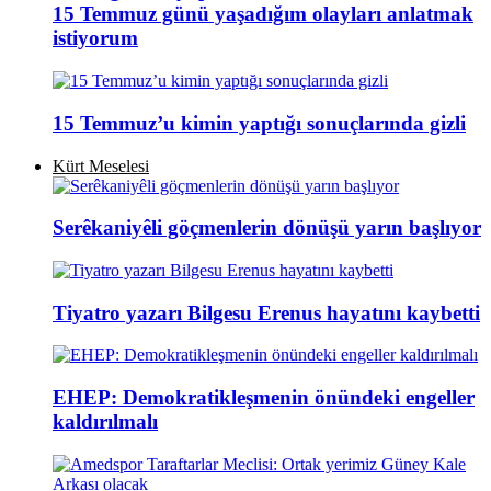
15 Temmuz günü yaşadığım olayları anlatmak
istiyorum
15 Temmuz’u kimin yaptığı sonuçlarında gizli
Kürt Meselesi
Serêkaniyêli göçmenlerin dönüşü yarın başlıyor
Tiyatro yazarı Bilgesu Erenus hayatını kaybetti
EHEP: Demokratikleşmenin önündeki engeller
kaldırılmalı