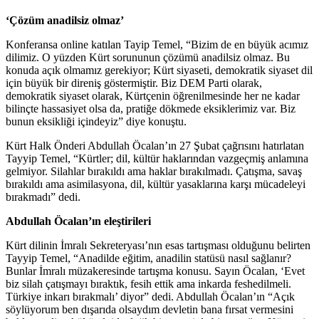
‘Çözüm anadilsiz olmaz’
Konferansa online katılan Tayip Temel, “Bizim de en büyük acımız
dilimiz. O yüzden Kürt sorununun çözümü anadilsiz olmaz. Bu
konuda açık olmamız gerekiyor; Kürt siyaseti, demokratik siyaset dil
için büyük bir direniş göstermiştir. Biz DEM Parti olarak,
demokratik siyaset olarak, Kürtçenin öğrenilmesinde her ne kadar
bilinçte hassasiyet olsa da, pratiğe dökmede eksiklerimiz var. Biz
bunun eksikliği içindeyiz” diye konuştu.
Kürt Halk Önderi Abdullah Öcalan’ın 27 Şubat çağrısını hatırlatan
Tayyip Temel, “Kürtler; dil, kültür haklarından vazgeçmiş anlamına
gelmiyor. Silahlar bırakıldı ama haklar bırakılmadı. Çatışma, savaş
bırakıldı ama asimilasyona, dil, kültür yasaklarına karşı mücadeleyi
bırakmadı” dedi.
Abdullah Öcalan’ın eleştirileri
Kürt dilinin İmralı Sekreteryası’nın esas tartışması olduğunu belirten
Tayyip Temel, “Anadilde eğitim, anadilin statüsü nasıl sağlanır?
Bunlar İmralı müzakeresinde tartışma konusu. Sayın Öcalan, ‘Evet
biz silah çatışmayı bıraktık, fesih ettik ama inkarda feshedilmeli.
Türkiye inkarı bırakmalı’ diyor” dedi. Abdullah Öcalan’ın “Açık
söylüyorum ben dışarıda olsaydım devletin bana fırsat vermesini