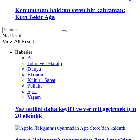
Konumunun hakkını veren bir kahraman:
Kürt Bekir Ağa
No Result
View All Result
Haberler
All
Bilim ve Teknolji
Dünya
Ekonomi
Kültür - Sanat
Politika
Spor
Yaşam
Yaz tatilini daha keyifli ve verimli geçirmek için
20 etkinlik