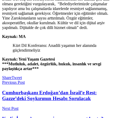
olması gerektiğini vurgulayarak, “Belediyelerimizde çalışmalar
yapılıyor ama bu çalışmalarda idarelerde resmiyet sağlanmamış,
resmiyeti sağlamak gerekiyor. Öğretmenler için eğitimler olmalı.
Yine Zarokistanların sayısı arttırılmalı. Özgür eğitimler,
akooperatifler, okullar kurulmalı. Kültür ve dil için dijital arşiv
yapılmalı. Dijitalde de çok dilli hizmet olmalı” dedi.
Kaynak: MA
Kürt Dil Konferansı: Anadili yaşamın her alanında
güçlendirmeliyiz
Kaynak: Yeni Yaşam Gazetesi
***Mutluluk, adalet, özgürlük, hukuk, insanlık ve sevgi
paylaştıkça artar***
Share
Tweet
Previous Post
Cumhurbaşkanı Erdoğan’dan İsrail’e Rest:
Gazze’deki Soykırımın Hesabı Sorulacak
Next Post