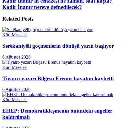
Kadir İnanır’ın cenazesi ne zaman, saat kaçta?
Kadir İnanır nereye defnedilecek?
Related
Posts
Kürt Meselesi
Serêkaniyêli göçmenlerin dönüşü yarın başlıyor
6 Ağustos 2026
Kürt Meselesi
Tiyatro yazarı Bilgesu Erenus hayatını kaybetti
6 Ağustos 2026
Kürt Meselesi
EHEP: Demokratikleşmenin önündeki engeller
kaldırılmalı