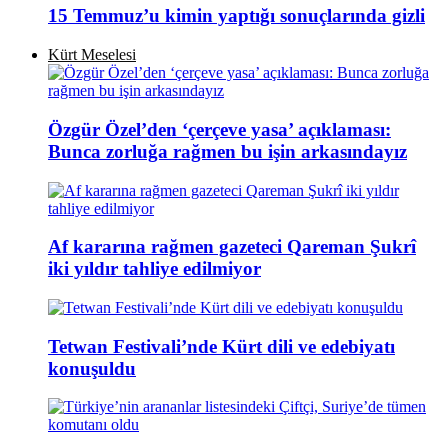
15 Temmuz’u kimin yaptığı sonuçlarında gizli
Kürt Meselesi
Özgür Özel’den ‘çerçeve yasa’ açıklaması:
Bunca zorluğa rağmen bu işin arkasındayız
Af kararına rağmen gazeteci Qareman Şukrî
iki yıldır tahliye edilmiyor
Tetwan Festivali’nde Kürt dili ve edebiyatı
konuşuldu