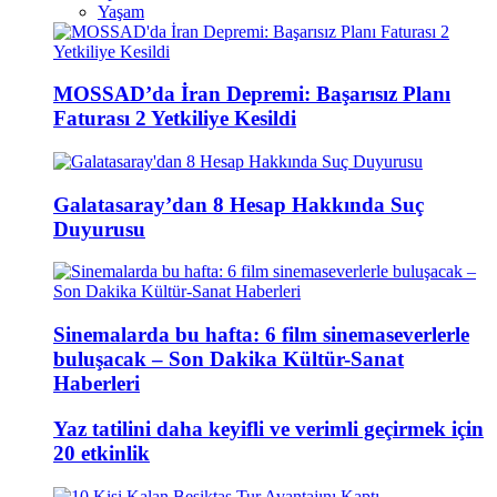
Yaşam
MOSSAD’da İran Depremi: Başarısız Planı
Faturası 2 Yetkiliye Kesildi
Galatasaray’dan 8 Hesap Hakkında Suç
Duyurusu
Sinemalarda bu hafta: 6 film sinemaseverlerle
buluşacak – Son Dakika Kültür-Sanat
Haberleri
Yaz tatilini daha keyifli ve verimli geçirmek için
20 etkinlik