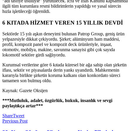
“adi tasfiye usulüyle” yürütülecek. İcra ve İflas Kanunu kapsamında
ilgili tüm kurumlara resmi bildirimlerin yapıldığı ve yasal sürecin
hızla işletileceği öğrenildi.
6 KITADA HİZMET VEREN 15 YILLIK DEVDİ
Sektörde 15 yılı aşkın deneyimi bulunan Patrop Group, geniş ürün
yelpazesiyle dikkat çekiyordu. Şirket; alüminyum ham maddesi,
profil, kompozit panel ve kompozit deck ürünleriyle, inşaat,
otomotiv, mobilya, makine, savunma sanayisi gibi çok sayıda
lokomotif sektöre girdi sağlıyordu.
Kurumsal verilerine göre 6 kıtada küresel bir ağa sahip olan şirketin
iflası, sektör ve piyasalarda derin yankı uyandırdı. Mahkemenin
kararıyla birlikte şirketin koruma kalkanı olan konkordato süreci
tamamen son bulmuş oldu.
Kaynak: Gazete Oksijen
***Mutluluk, adalet, özgürlük, hukuk, insanlık ve sevgi
paylaştıkça artar***
Share
Tweet
Previous Post