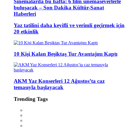
Sinemalarda bu hafta: 6 film sinemaseverlerle
buluşacak – Son Dakika Kültür-Sanat
Haberleri
Yaz tatilini daha keyifli ve verimli geçirmek için
20 etkinlik
10 Kişi Kalan Beşiktaş Tur Avantajını Kaptı
AKM Yaz Konserleri 12 Ağustos’ta caz
temasıyla başlayacak
Trending Tags