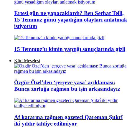
Ertesi gün ne yapacaklardı? Ben Serhat Telli,
15 Temmuz günü yaşadığım olayları anlatmak
istiyorum
15 Temmuz’u kimin yaptığı sonuçlarında gizli
Kürt Meselesi
Özgür Özel’den ‘çerçeve yasa’ açıklaması:
Bunca zorluğa rağmen bu işin arkasındayız
Af kararına rağmen gazeteci Qareman Şukrî
iki yıldır tahliye edilmiyor