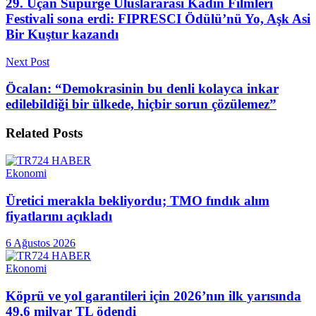
29. Uçan Süpürge Uluslararası Kadın Filmleri
Festivali sona erdi: FIPRESCI Ödülü’nü Yo, Aşk Asi
Bir Kuştur kazandı
Next Post
Öcalan: “Demokrasinin bu denli kolayca inkar
edilebildiği bir ülkede, hiçbir sorun çözülemez”
Related
Posts
Ekonomi
Üretici merakla bekliyordu; TMO fındık alım
fiyatlarını açıkladı
6 Ağustos 2026
Ekonomi
Köprü ve yol garantileri için 2026’nın ilk yarısında
49,6 milyar TL ödendi