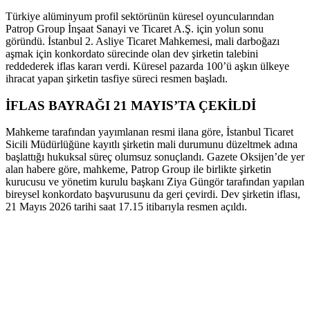
Türkiye alüminyum profil sektörünün küresel oyuncularından
Patrop Group İnşaat Sanayi ve Ticaret A.Ş. için yolun sonu
göründü. İstanbul 2. Asliye Ticaret Mahkemesi, mali darboğazı
aşmak için konkordato sürecinde olan dev şirketin talebini
reddederek iflas kararı verdi. Küresel pazarda 100’ü aşkın ülkeye
ihracat yapan şirketin tasfiye süreci resmen başladı.
İFLAS BAYRAĞI 21 MAYIS’TA ÇEKİLDİ
Mahkeme tarafından yayımlanan resmi ilana göre, İstanbul Ticaret
Sicili Müdürlüğüne kayıtlı şirketin mali durumunu düzeltmek adına
başlattığı hukuksal süreç olumsuz sonuçlandı. Gazete Oksijen’de yer
alan habere göre, mahkeme, Patrop Group ile birlikte şirketin
kurucusu ve yönetim kurulu başkanı Ziya Güngör tarafından yapılan
bireysel konkordato başvurusunu da geri çevirdi. Dev şirketin iflası,
21 Mayıs 2026 tarihi saat 17.15 itibarıyla resmen açıldı.