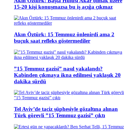
Akın Öztürk: Başta Hulusi Akar olmak üzere
15-20 kişi konuşmazsa bu iş açığa çıkmaz
Akın Öztürk: 15 Temmuz önlenirdi ama 2
buçuk saat refleks göstermediler
”15 Temmuz gazisi” nasıl yakalandı?
Kabinden çıkmaya ikna edilmesi yaklaşık 20
dakika sürdü
Tel Aviv’de taciz şüphesiyle gözaltına alınan
Türk görevli ”15 Temmuz gazisi” çıktı