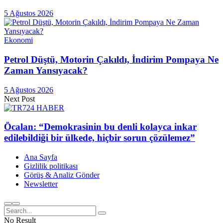
5 Ağustos 2026
Ekonomi
Petrol Düştü, Motorin Çakıldı, İndirim Pompaya Ne
Zaman Yansıyacak?
5 Ağustos 2026
Next Post
Öcalan: “Demokrasinin bu denli kolayca inkar
edilebildiği bir ülkede, hiçbir sorun çözülemez”
Ana Sayfa
Gizlilik politikası
Görüş & Analiz Gönder
Newsletter
No Result