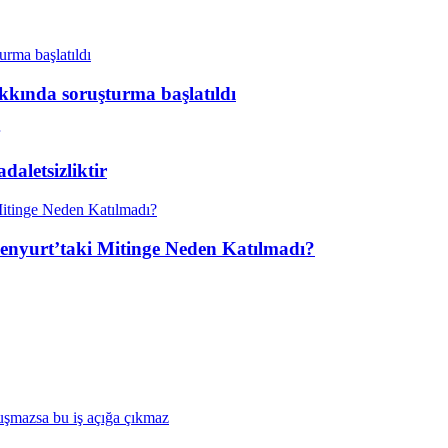
kkında soruşturma başlatıldı
aletsizliktir
enyurt’taki Mitinge Neden Katılmadı?