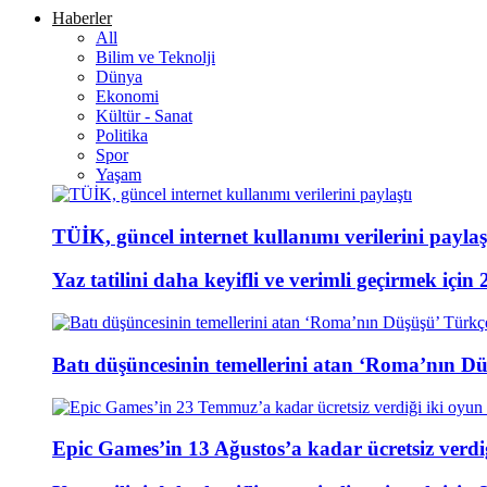
Haberler
All
Bilim ve Teknolji
Dünya
Ekonomi
Kültür - Sanat
Politika
Spor
Yaşam
TÜİK, güncel internet kullanımı verilerini paylaş
Yaz tatilini daha keyifli ve verimli geçirmek için 
Batı düşüncesinin temellerini atan ‘Roma’nın D
Epic Games’in 13 Ağustos’a kadar ücretsiz verdiğ