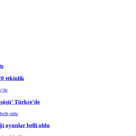
tı
20 etkinlik
üşüşü’ Türkçe’de
i oyunlar belli oldu