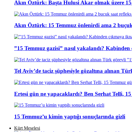
Akın Öztürk: Başta Hulusi Akar olmak üzere 15-
Akın Öztürk: 15 Temmuz önlenirdi ama 2 buçuk s
”15 Temmuz gazisi” nasıl yakalandı? Kabinden 
Tel Aviv’de taciz şüphesiyle gözaltına alınan Tür
Ertesi gün ne yapacaklardı? Ben Serhat Telli, 
15 Temmuz’u kimin yaptığı sonuçlarında gizli
Kürt Meselesi