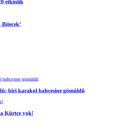
20 etkinlik
 Bitecek’
dü; biri karakol bahçesine gömüldü
da Kürtçe yok!