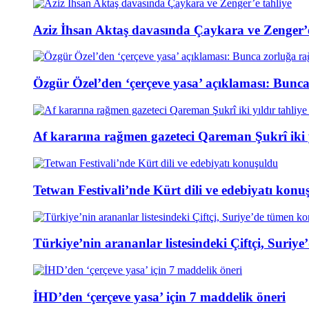
Aziz İhsan Aktaş davasında Çaykara ve Zenger’e
Özgür Özel’den ‘çerçeve yasa’ açıklaması: Bunc
Af kararına rağmen gazeteci Qareman Şukrî iki y
Tetwan Festivali’nde Kürt dili ve edebiyatı konu
Türkiye’nin arananlar listesindeki Çiftçi, Suri
İHD’den ‘çerçeve yasa’ için 7 maddelik öneri