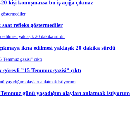
20 kişi konuşmazsa bu iş açığa çıkmaz
aat refleks göstermediler
çıkmaya ikna edilmesi yaklaşık 20 dakika sürdü
k görevli ”15 Temmuz gazisi” çıktı
15 Temmuz günü yaşadığım olayları anlatmak istiyorum