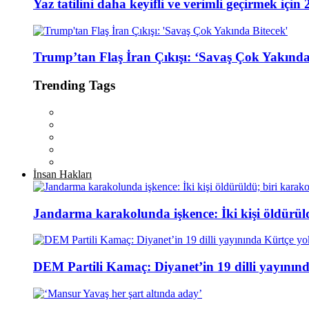
Yaz tatilini daha keyifli ve verimli geçirmek için 
Trump’tan Flaş İran Çıkışı: ‘Savaş Çok Yakında
Trending Tags
İnsan Hakları
Jandarma karakolunda işkence: İki kişi öldürül
DEM Partili Kamaç: Diyanet’in 19 dilli yayının