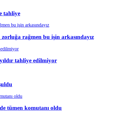
 tahliye
a zorluğa rağmen bu işin arkasındayız
ıldır tahliye edilmiyor
şuldu
ye’de tümen komutanı oldu