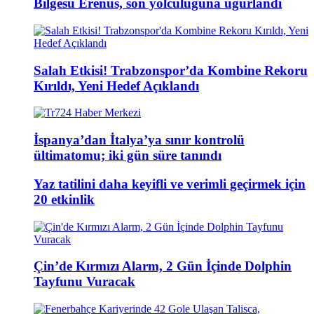
Bilgesu Erenus, son yolculuğuna uğurlandı
Salah Etkisi! Trabzonspor’da Kombine Rekoru
Kırıldı, Yeni Hedef Açıklandı
İspanya’dan İtalya’ya sınır kontrolü
ültimatomu; iki gün süre tanındı
Yaz tatilini daha keyifli ve verimli geçirmek için
20 etkinlik
Çin’de Kırmızı Alarm, 2 Gün İçinde Dolphin
Tayfunu Vuracak