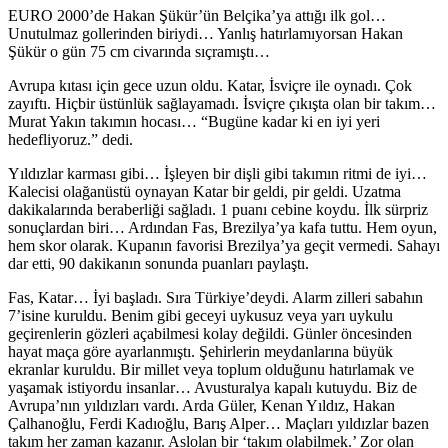
EURO 2000’de Hakan Şükür’ün Belçika’ya attığı ilk gol…
Unutulmaz gollerinden biriydi… Yanlış hatırlamıyorsan Hakan
Şükür o gün 75 cm civarında sıçramıştı…
Avrupa kıtası için gece uzun oldu. Katar, İsviçre ile oynadı. Çok
zayıftı. Hiçbir üstünlük sağlayamadı. İsviçre çıkışta olan bir takım…
Murat Yakın takımın hocası… “Bugüne kadar ki en iyi yeri
hedefliyoruz.” dedi.
Yıldızlar karması gibi… İşleyen bir dişli gibi takımın ritmi de iyi…
Kalecisi olağanüstü oynayan Katar bir geldi, pir geldi. Uzatma
dakikalarında beraberliği sağladı. 1 puanı cebine koydu. İlk sürpriz
sonuçlardan biri… Ardından Fas, Brezilya’ya kafa tuttu. Hem oyun,
hem skor olarak. Kupanın favorisi Brezilya’ya geçit vermedi. Sahayı
dar etti, 90 dakikanın sonunda puanları paylaştı.
Fas, Katar… İyi başladı. Sıra Türkiye’deydi. Alarm zilleri sabahın
7’isine kuruldu. Benim gibi geceyi uykusuz veya yarı uykulu
geçirenlerin gözleri açabilmesi kolay değildi. Günler öncesinden
hayat maça göre ayarlanmıştı. Şehirlerin meydanlarına büyük
ekranlar kuruldu. Bir millet veya toplum olduğunu hatırlamak ve
yaşamak istiyordu insanlar… Avusturalya kapalı kutuydu. Biz de
Avrupa’nın yıldızları vardı. Arda Güler, Kenan Yıldız, Hakan
Çalhanoğlu, Ferdi Kadıoğlu, Barış Alper… Maçları yıldızlar bazen
takım her zaman kazanır. Aslolan bir ‘takım olabilmek.’ Zor olan