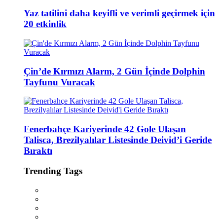
Yaz tatilini daha keyifli ve verimli geçirmek için
20 etkinlik
Çin’de Kırmızı Alarm, 2 Gün İçinde Dolphin
Tayfunu Vuracak
Fenerbahçe Kariyerinde 42 Gole Ulaşan
Talisca, Brezilyalılar Listesinde Deivid’i Geride
Bıraktı
Trending Tags