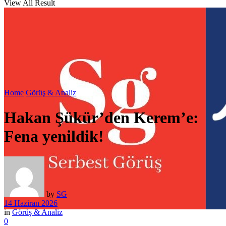
View All Result
Home
Görüş & Analiz
Hakan Şükür’den Kerem’e:
Fena yenildik!
by
SG
14 Haziran 2026
in
Görüş & Analiz
0