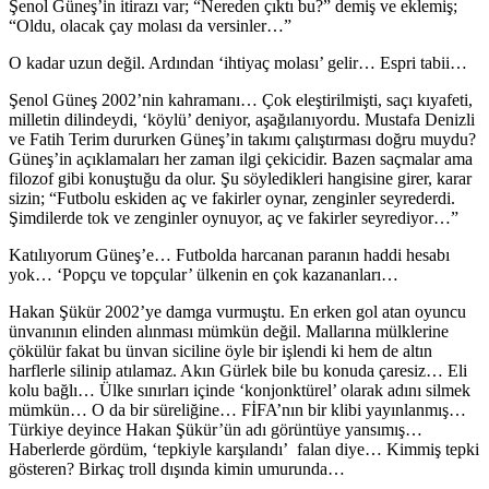
Şenol Güneş’in itirazı var; “Nereden çıktı bu?” demiş ve eklemiş;
“Oldu, olacak çay molası da versinler…”
O kadar uzun değil. Ardından ‘ihtiyaç molası’ gelir… Espri tabii…
Şenol Güneş 2002’nin kahramanı… Çok eleştirilmişti, saçı kıyafeti,
milletin dilindeydi, ‘köylü’ deniyor, aşağılanıyordu. Mustafa Denizli
ve Fatih Terim dururken Güneş’in takımı çalıştırması doğru muydu?
Güneş’in açıklamaları her zaman ilgi çekicidir. Bazen saçmalar ama
filozof gibi konuştuğu da olur. Şu söyledikleri hangisine girer, karar
sizin; “Futbolu eskiden aç ve fakirler oynar, zenginler seyrederdi.
Şimdilerde tok ve zenginler oynuyor, aç ve fakirler seyrediyor…”
Katılıyorum Güneş’e… Futbolda harcanan paranın haddi hesabı
yok… ‘Popçu ve topçular’ ülkenin en çok kazananları…
Hakan Şükür 2002’ye damga vurmuştu. En erken gol atan oyuncu
ünvanının elinden alınması mümkün değil. Mallarına mülklerine
çökülür fakat bu ünvan siciline öyle bir işlendi ki hem de altın
harflerle silinip atılamaz. Akın Gürlek bile bu konuda çaresiz… Eli
kolu bağlı… Ülke sınırları içinde ‘konjonktürel’ olarak adını silmek
mümkün… O da bir süreliğine… FİFA’nın bir klibi yayınlanmış…
Türkiye deyince Hakan Şükür’ün adı görüntüye yansımış…
Haberlerde gördüm, ‘tepkiyle karşılandı’ falan diye… Kimmiş tepki
gösteren? Birkaç troll dışında kimin umurunda…