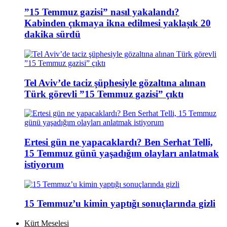
”15 Temmuz gazisi” nasıl yakalandı?
Kabinden çıkmaya ikna edilmesi yaklaşık 20
dakika sürdü
Tel Aviv’de taciz şüphesiyle gözaltına alınan
Türk görevli ”15 Temmuz gazisi” çıktı
Ertesi gün ne yapacaklardı? Ben Serhat Telli,
15 Temmuz günü yaşadığım olayları anlatmak
istiyorum
15 Temmuz’u kimin yaptığı sonuçlarında gizli
Kürt Meselesi