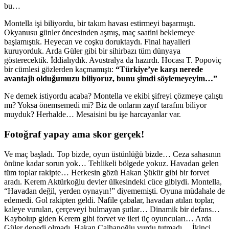
bu…
Montella işi biliyordu, bir takım havası estirmeyi başarmıştı.
Okyanusu günler öncesinden aşmış, maç saatini beklemeye
başlamıştık. Heyecan ve coşku doruktaydı. Final hayalleri
kuruyorduk. Arda Güler gibi bir sihirbazı tüm dünyaya
gösterecektik. İddialıydık. Avustralya da hazırdı. Hocası T. Popoviç
bir cümlesi gözlerden kaçmamıştı:
“Türkiye’ye karşı nerede
avantajlı olduğumuzu biliyoruz, bunu şimdi söylemeyeyim…”
Ne demek istiyordu acaba? Montella ve ekibi şifreyi çözmeye çalıştı
mı? Yoksa önemsemedi mi? Biz de onların zayıf tarafını biliyor
muyduk? Herhalde… Mesaisini bu işe harcayanlar var.
Fotoğraf yapay ama skor gerçek!
Ve maç başladı. Top bizde, oyun üstünlüğü bizde… Ceza sahasının
önüne kadar sorun yok… Tehlikeli bölgede yokuz. Havadan gelen
tüm toplar rakipte… Herkesin gözü Hakan Şükür gibi bir forvet
aradı. Kerem Aktürkoğlu devler ülkesindeki cüce gibiydi. Montella,
“Havadan değil, yerden oynayın!” diyememişti. Oyuna müdahale de
edemedi. Gol rakipten geldi. Nafile çabalar, havadan atılan toplar,
kaleye vurulan, çerçeveyi bulmayan şutlar… Dinamik bir defans…
Kaybolup giden Kerem gibi forvet ve ileri üç oyuncuları… Arda
Güler denedi olmadı, Hakan Çalhanoğlu vurdu tutmadı… İkinci