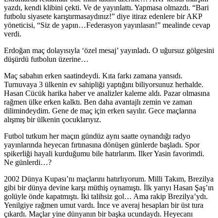
yazdı, kendi klibini çekti. Ve de yayınlattı. Yapmasa olmazdı. “Bari
futbolu siyasete karıştırmasaydınız!” diye itiraz edenlere bir AKP
yöneticisi, “Siz de yapın…Federasyon yayınlasın!” mealinde cevap
verdi.
Erdoğan maç dolayısıyla ‘özel mesaj’ yayınladı. O uğursuz gölgesini
düşürdü futbolun üzerine…
Maç sabahın erken saatindeydi. Kıta farkı zamana yansıdı.
Turnuvaya 3 ülkenin ev sahipliği yaptığını biliyorsunuz herhalde.
Hasan Cücük harika haber ve analizler kaleme aldı. Pazar olmasına
rağmen ülke erken kalktı. Ben daha avantajlı zemin ve zaman
dilimindeydim. Gene de maç için erken sayılır. Gece maçlarına
alışmış bir ülkenin çocuklarıyız.
Futbol tutkum her maçın gündüz aynı saatte oynandığı radyo
yayınlarında heyecan fırtınasına dönüşen günlerde başladı. Spor
spikerliği hayali kurduğumu bile hatırlarım. Ilker Yasin favorimdi.
Ne günlerdi…?
2002 Dünya Kupası’nı maçlarını hatırlıyorum. Milli Takım, Brezilya
gibi bir dünya devine karşı müthiş oynamıştı. İlk yarıyı Hasan Şaş’ın
golüyle önde kapatmıştı. İki talihsiz gol… Ama rakip Brezilya’ydı.
Yenilgiye rağmen umut vardı. İnce ve averaj hesapları bir üst tura
çıkardı. Maçlar yine dünyanın bir başka ucundaydı. Heyecanı