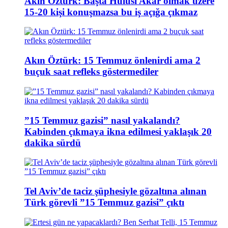
Akın Öztürk: Başta Hulusi Akar olmak üzere
15-20 kişi konuşmazsa bu iş açığa çıkmaz
Akın Öztürk: 15 Temmuz önlenirdi ama 2
buçuk saat refleks göstermediler
”15 Temmuz gazisi” nasıl yakalandı?
Kabinden çıkmaya ikna edilmesi yaklaşık 20
dakika sürdü
Tel Aviv’de taciz şüphesiyle gözaltına alınan
Türk görevli ”15 Temmuz gazisi” çıktı