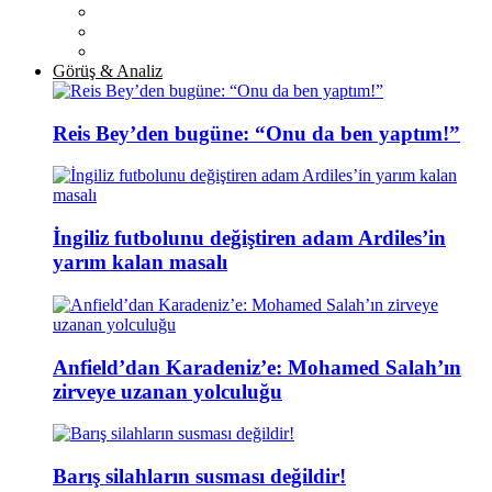
Görüş & Analiz
Reis Bey’den bugüne: “Onu da ben yaptım!”
İngiliz futbolunu değiştiren adam Ardiles’in
yarım kalan masalı
Anfield’dan Karadeniz’e: Mohamed Salah’ın
zirveye uzanan yolculuğu
Barış silahların susması değildir!