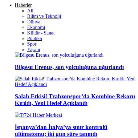
Haberler
All
Bilim ve Teknolji
Dünya
Ekonomi
Kültür - Sanat
Politika
Spor
Yaşam
Bilgesu Erenus, son yolculuğuna uğurlandı
Salah Etkisi! Trabzonspor’da Kombine Rekoru
Kırıldı, Yeni Hedef Açıklandı
İspanya’dan İtalya’ya sınır kontrolü
ültimatomu; iki gün süre tanındı