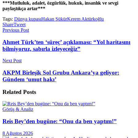
***Mutluluk, adalet, özgürlük, hukuk, insanlık ve sevgi
paylaştıkça artar***
Tags:
Dünya kupası
Hakan Şükür
Kerem Aktürkoğlu
Share
Tweet
Previous Post
Ahmet Türk’ten ‘süreç’ açıklaması: “Yol haritasını
bilmiyoruz, sabırla izleyeceğiz”
Next Post
AKPM Birleşik Sol Grubu Ankara’ya geliyor:
Gündem ‘umut hakı’
Related
Posts
Görüş & Analiz
Reis Bey’den bugüne: “Onu da ben yaptım!”
8 Ağustos 2026