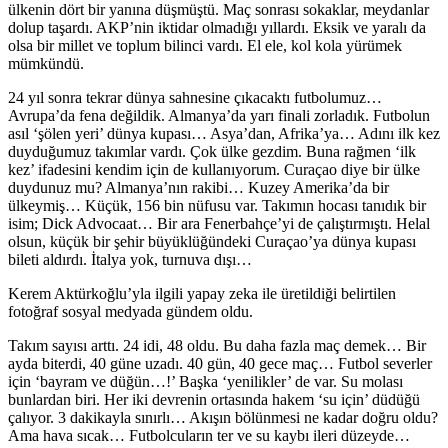
ülkenin dört bir yanına düşmüştü. Maç sonrası sokaklar, meydanlar
dolup taşardı. AKP’nin iktidar olmadığı yıllardı. Eksik ve yaralı da
olsa bir millet ve toplum bilinci vardı. El ele, kol kola yürümek
mümkündü.
24 yıl sonra tekrar dünya sahnesine çıkacaktı futbolumuz…
Avrupa’da fena değildik. Almanya’da yarı finali zorladık. Futbolun
asıl ‘şölen yeri’ dünya kupası… Asya’dan, Afrika’ya… Adını ilk kez
duyduğumuz takımlar vardı. Çok ülke gezdim. Buna rağmen ‘ilk
kez’ ifadesini kendim için de kullanıyorum. Curaçao diye bir ülke
duydunuz mu? Almanya’nın rakibi… Kuzey Amerika’da bir
ülkeymiş… Küçük, 156 bin nüfusu var. Takımın hocası tanıdık bir
isim; Dick Advocaat… Bir ara Fenerbahçe’yi de çalıştırmıştı. Helal
olsun, küçük bir şehir büyüklüğündeki Curaçao’ya dünya kupası
bileti aldırdı. İtalya yok, turnuva dışı…
Kerem Aktürkoğlu’yla ilgili yapay zeka ile üretildiği belirtilen
fotoğraf sosyal medyada gündem oldu.
Takım sayısı arttı. 24 idi, 48 oldu. Bu daha fazla maç demek… Bir
ayda biterdi, 40 güne uzadı. 40 gün, 40 gece maç… Futbol severler
için ‘bayram ve düğün…!’ Başka ‘yenilikler’ de var. Su molası
bunlardan biri. Her iki devrenin ortasında hakem ‘su için’ düdüğü
çalıyor. 3 dakikayla sınırlı… Akışın bölünmesi ne kadar doğru oldu?
Ama hava sıcak… Futbolcuların ter ve su kaybı ileri düzeyde…