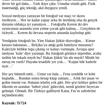
devre bir gol daha… Fark ikiye çıktı. Umutlar söndü gitti. Fizik
matematiği, güç tekniği, akıl duyguyu yendi.
Sosyal medyaya yansıyan bir fotoğraf var maçı ve skoru
özetleyen… Her ne kadar yapay zeka ile üretilmiş olsa da gerçek
durumu oldukça iyi yansıtıyor… Fotoğrafta Kerem iki dev
oyuncunun arasında yeni yetme çocuk gibi kalmış… Gerçekten de
öyleydi… Kerem iki devasa stoperin arasında kaybolup gitti.
Yenilginin fotoğrafı bu. Yine Hakan Şükür diyeceğim… Kimse
kusura bakmasın… Belçika’ya attığı golü hatırlıyor musunuz?
Kaleciyle birlikte topa çıkmış ve kafayı vurmuştu. Avrupa spor
medyası ‘kule’ diye yazmıştı. Bu fotoğrafı görünce ürperdim, acaba
tarihin bir tokadı mıydı bu? Hakan Şükür’ün ahı mıydı? Mistik bir
mesaj mı vardı? Hayatta tesadüfe yer yok… ‘Kuşlar bile kaderle
uçar…’
Her şey bitmedi tabii… Umut var hala… Fena yenildik ve kötü
başladık… Bundan sonra hesap kitap zamanı… Artık her puan ve
golün önemi var. Hatanın telafisi yok gibi. Her şeyi kötüye giden bir
ülkenin en azından ‘futbol yüzü’ gülecekti, nemli gözlere heyecan
gelmişti. Olmadı. Bir Türkiye galibiyeti Katar, Fas’ın zaferlerini
taçlandıracaktı.
Kaynak: Tr724