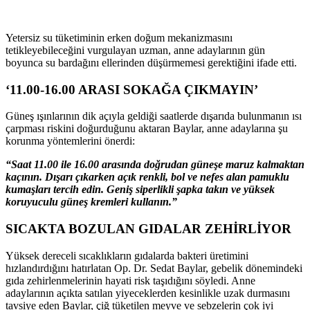
Yetersiz su tüketiminin erken doğum mekanizmasını
tetikleyebileceğini vurgulayan uzman, anne adaylarının gün
boyunca su bardağını ellerinden düşürmemesi gerektiğini ifade etti.
‘11.00-16.00 ARASI SOKAĞA ÇIKMAYIN’
Güneş ışınlarının dik açıyla geldiği saatlerde dışarıda bulunmanın ısı
çarpması riskini doğurduğunu aktaran Baylar, anne adaylarına şu
korunma yöntemlerini önerdi:
“Saat 11.00 ile 16.00 arasında doğrudan güneşe maruz kalmaktan
kaçının. Dışarı çıkarken açık renkli, bol ve nefes alan pamuklu
kumaşları tercih edin. Geniş siperlikli şapka takın ve yüksek
koruyuculu güneş kremleri kullanın.”
SICAKTA BOZULAN GIDALAR ZEHİRLİYOR
Yüksek dereceli sıcaklıkların gıdalarda bakteri üretimini
hızlandırdığını hatırlatan Op. Dr. Sedat Baylar, gebelik dönemindeki
gıda zehirlenmelerinin hayati risk taşıdığını söyledi. Anne
adaylarının açıkta satılan yiyeceklerden kesinlikle uzak durmasını
tavsiye eden Baylar, çiğ tüketilen meyve ve sebzelerin çok iyi