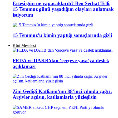
Ertesi gün ne yapacaklardı? Ben Serhat Telli,
15 Temmuz günü yaşadığım olayları anlatmak
istiyorum
15 Temmuz’u kimin yaptığı sonuçlarında gizli
Kürt Meselesi
FEDA ve DAKB’dan ‘çerçeve yasa’ya destek
açıklaması
Zini Gediği Katliamı’nın 88’inci yılında çağrı:
Arşivler açılsın, katliamlarla yüzleşilsin