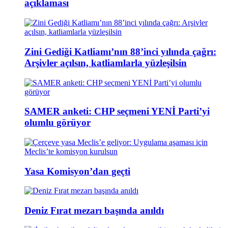
açıklaması
Zini Gediği Katliamı’nın 88’inci yılında çağrı:
Arşivler açılsın, katliamlarla yüzleşilsin
SAMER anketi: CHP seçmeni YENİ Parti’yi
olumlu görüyor
Yasa Komisyon’dan geçti
Deniz Fırat mezarı başında anıldı