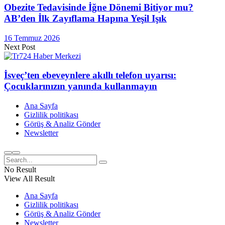
Obezite Tedavisinde İğne Dönemi Bitiyor mu?
AB’den İlk Zayıflama Hapına Yeşil Işık
16 Temmuz 2026
Next Post
İsveç’ten ebeveynlere akıllı telefon uyarısı:
Çocuklarınızın yanında kullanmayın
Ana Sayfa
Gizlilik politikası
Görüş & Analiz Gönder
Newsletter
No Result
View All Result
Ana Sayfa
Gizlilik politikası
Görüş & Analiz Gönder
Newsletter