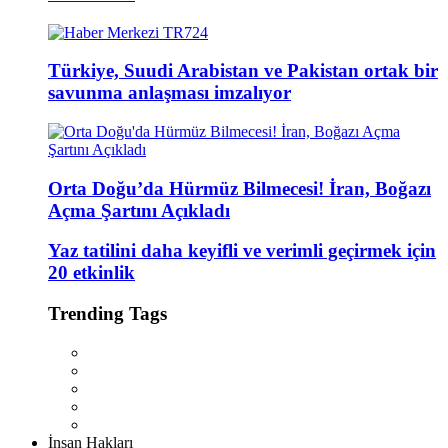
Türkiye, Suudi Arabistan ve Pakistan ortak bir
savunma anlaşması imzalıyor
Orta Doğu’da Hürmüz Bilmecesi! İran, Boğazı
Açma Şartını Açıkladı
Yaz tatilini daha keyifli ve verimli geçirmek için
20 etkinlik
Trending Tags
İnsan Hakları