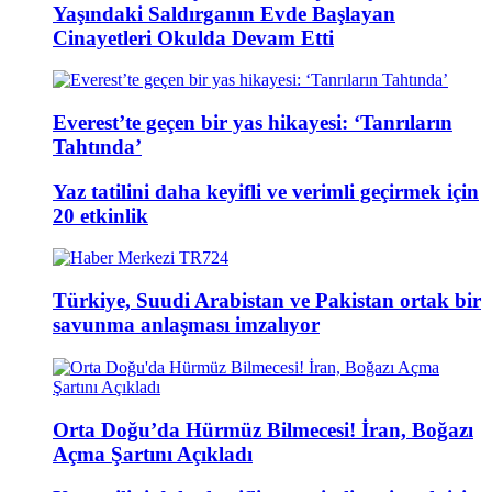
Yaşındaki Saldırganın Evde Başlayan
Cinayetleri Okulda Devam Etti
Everest’te geçen bir yas hikayesi: ‘Tanrıların
Tahtında’
Yaz tatilini daha keyifli ve verimli geçirmek için
20 etkinlik
Türkiye, Suudi Arabistan ve Pakistan ortak bir
savunma anlaşması imzalıyor
Orta Doğu’da Hürmüz Bilmecesi! İran, Boğazı
Açma Şartını Açıkladı