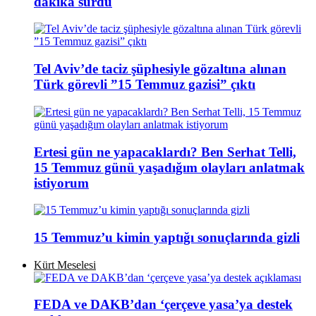
dakika sürdü
Tel Aviv’de taciz şüphesiyle gözaltına alınan
Türk görevli ”15 Temmuz gazisi” çıktı
Ertesi gün ne yapacaklardı? Ben Serhat Telli,
15 Temmuz günü yaşadığım olayları anlatmak
istiyorum
15 Temmuz’u kimin yaptığı sonuçlarında gizli
Kürt Meselesi
FEDA ve DAKB’dan ‘çerçeve yasa’ya destek