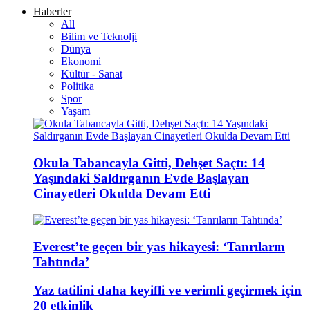
Haberler
All
Bilim ve Teknolji
Dünya
Ekonomi
Kültür - Sanat
Politika
Spor
Yaşam
Okula Tabancayla Gitti, Dehşet Saçtı: 14
Yaşındaki Saldırganın Evde Başlayan
Cinayetleri Okulda Devam Etti
Everest’te geçen bir yas hikayesi: ‘Tanrıların
Tahtında’
Yaz tatilini daha keyifli ve verimli geçirmek için
20 etkinlik