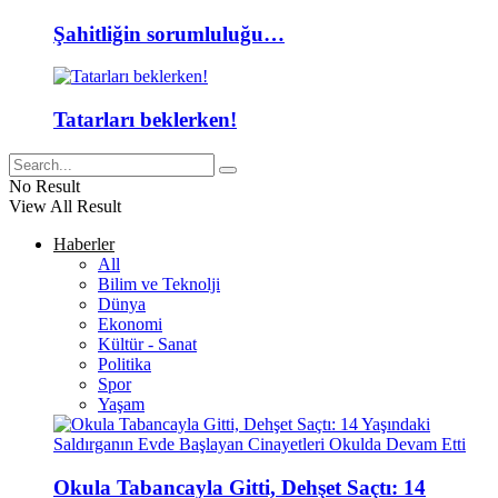
Şahitliğin sorumluluğu…
Tatarları beklerken!
No Result
View All Result
Haberler
All
Bilim ve Teknolji
Dünya
Ekonomi
Kültür - Sanat
Politika
Spor
Yaşam
Okula Tabancayla Gitti, Dehşet Saçtı: 14