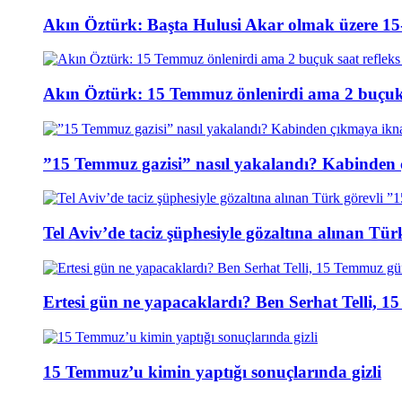
Akın Öztürk: Başta Hulusi Akar olmak üzere 15-
Akın Öztürk: 15 Temmuz önlenirdi ama 2 buçuk s
”15 Temmuz gazisi” nasıl yakalandı? Kabinden 
Tel Aviv’de taciz şüphesiyle gözaltına alınan Tür
Ertesi gün ne yapacaklardı? Ben Serhat Telli, 
15 Temmuz’u kimin yaptığı sonuçlarında gizli