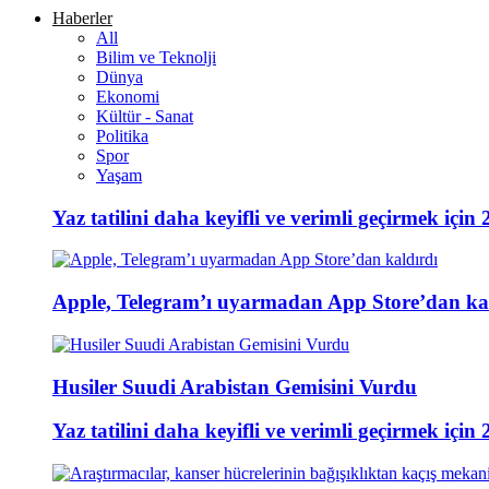
Haberler
All
Bilim ve Teknolji
Dünya
Ekonomi
Kültür - Sanat
Politika
Spor
Yaşam
Yaz tatilini daha keyifli ve verimli geçirmek için 
Apple, Telegram’ı uyarmadan App Store’dan ka
Husiler Suudi Arabistan Gemisini Vurdu
Yaz tatilini daha keyifli ve verimli geçirmek için 