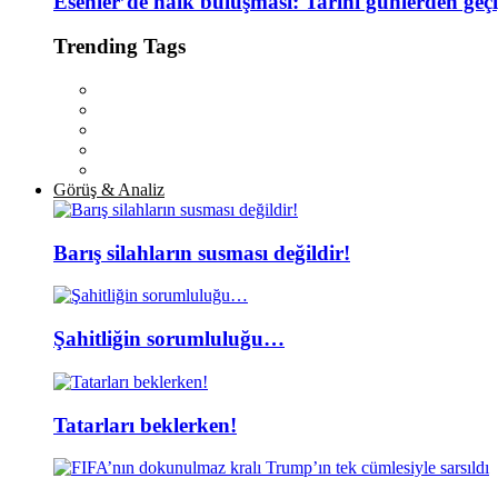
Esenler’de halk buluşması: Tarihi günlerden geç
Trending Tags
Görüş & Analiz
Barış silahların susması değildir!
Şahitliğin sorumluluğu…
Tatarları beklerken!