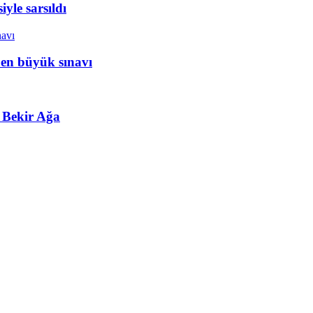
yle sarsıldı
 en büyük sınavı
 Bekir Ağa