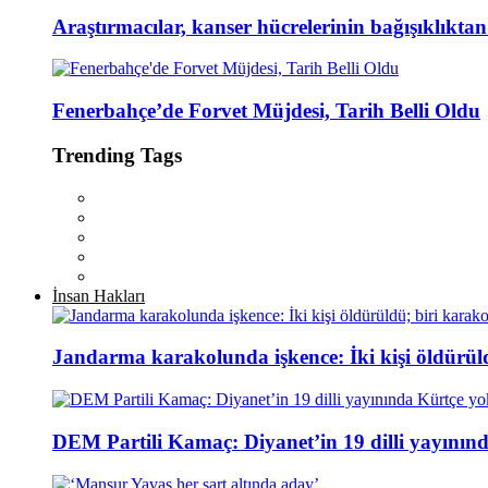
Araştırmacılar, kanser hücrelerinin bağışıklıkta
Fenerbahçe’de Forvet Müjdesi, Tarih Belli Oldu
Trending Tags
İnsan Hakları
Jandarma karakolunda işkence: İki kişi öldürül
DEM Partili Kamaç: Diyanet’in 19 dilli yayının