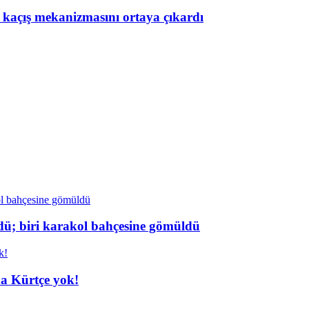
n kaçış mekanizmasını ortaya çıkardı
dü; biri karakol bahçesine gömüldü
da Kürtçe yok!