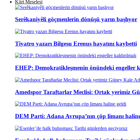
Kürt Meselesi
Serêkaniyêli göçmenlerin dönüşü yarın başlıyor
Tiyatro yazarı Bilgesu Erenus hayatını kaybetti
EHEP: Demokratikleşmenin önündeki engeller ka
Amedspor Taraftarlar Meclisi: Ortak yerimiz Gü
DEM Parti: Adana Avrupa’nın çöp limanı haline