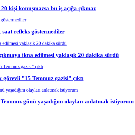
20 kişi konuşmazsa bu iş açığa çıkmaz
aat refleks göstermediler
çıkmaya ikna edilmesi yaklaşık 20 dakika sürdü
k görevli ”15 Temmuz gazisi” çıktı
15 Temmuz günü yaşadığım olayları anlatmak istiyorum