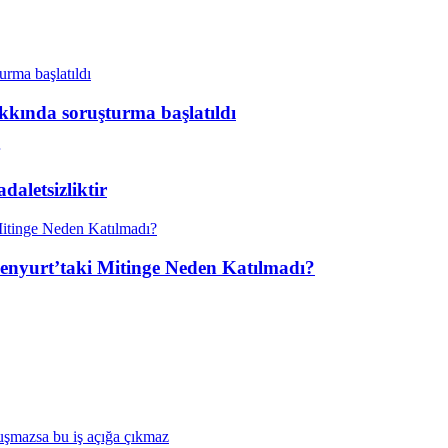
kkında soruşturma başlatıldı
aletsizliktir
enyurt’taki Mitinge Neden Katılmadı?