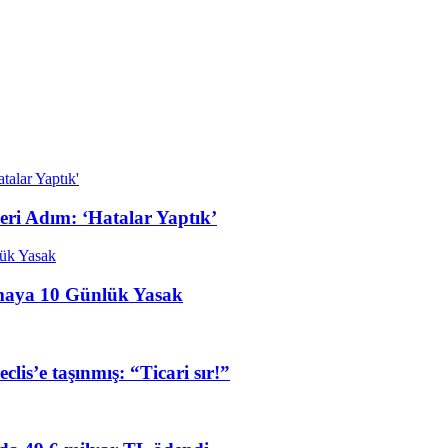
Geri Adım: ‘Hatalar Yaptık’
ışmaya 10 Günlük Yasak
lis’e taşınmış: “Ticari sır!”