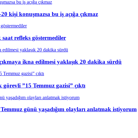
20 kişi konuşmazsa bu iş açığa çıkmaz
aat refleks göstermediler
çıkmaya ikna edilmesi yaklaşık 20 dakika sürdü
k görevli ”15 Temmuz gazisi” çıktı
15 Temmuz günü yaşadığım olayları anlatmak istiyorum