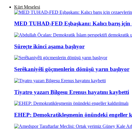
Kürt Meselesi
MED TUHAD-FED Eşbaşkanı: Kalıcı barış için cez
Süreçte ikinci aşama başlıyor
Serêkaniyêli göçmenlerin dönüşü yarın başlıyor
Tiyatro yazarı Bilgesu Erenus hayatını kaybetti
EHEP: Demokratikleşmenin önündeki engeller ka