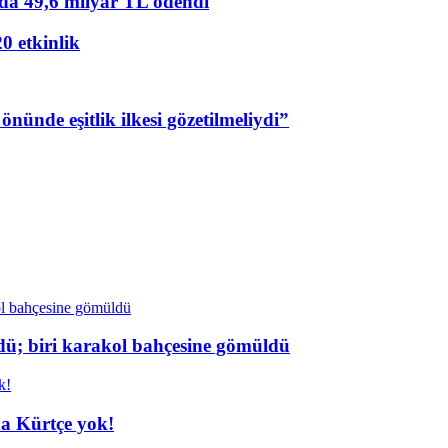
ında 49,6 milyar TL ödendi
20 etkinlik
nünde eşitlik ilkesi gözetilmeliydi”
dü; biri karakol bahçesine gömüldü
da Kürtçe yok!