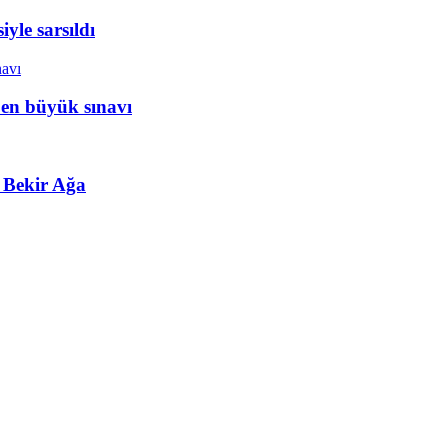
yle sarsıldı
 en büyük sınavı
 Bekir Ağa