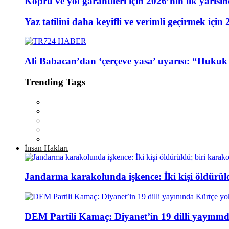
Köprü ve yol garantileri için 2026’nın ilk yarıs
Yaz tatilini daha keyifli ve verimli geçirmek için 
Ali Babacan’dan ‘çerçeve yasa’ uyarısı: “Hukuk ö
Trending Tags
İnsan Hakları
Jandarma karakolunda işkence: İki kişi öldürül
DEM Partili Kamaç: Diyanet’in 19 dilli yayının