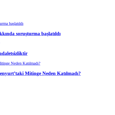
kkında soruşturma başlatıldı
aletsizliktir
enyurt’taki Mitinge Neden Katılmadı?