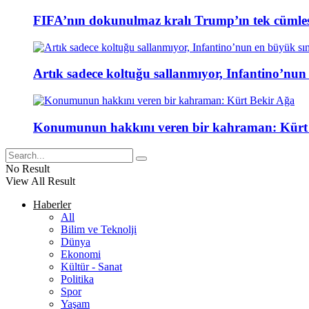
FIFA’nın dokunulmaz kralı Trump’ın tek cümlesi
Artık sadece koltuğu sallanmıyor, Infantino’nun
Konumunun hakkını veren bir kahraman: Kürt
No Result
View All Result
Haberler
All
Bilim ve Teknolji
Dünya
Ekonomi
Kültür - Sanat
Politika
Spor
Yaşam