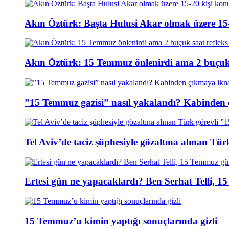
Akın Öztürk: Başta Hulusi Akar olmak üzere 15-
Akın Öztürk: 15 Temmuz önlenirdi ama 2 buçuk s
”15 Temmuz gazisi” nasıl yakalandı? Kabinden 
Tel Aviv’de taciz şüphesiyle gözaltına alınan Tür
Ertesi gün ne yapacaklardı? Ben Serhat Telli, 
15 Temmuz’u kimin yaptığı sonuçlarında gizli